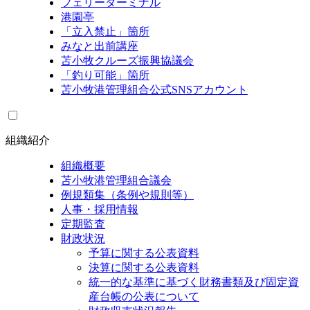
フェリーターミナル
港園亭
「立入禁止」箇所
みなと出前講座
苫小牧クルーズ振興協議会
「釣り可能」箇所
苫小牧港管理組合公式SNSアカウント
組織紹介
組織概要
苫小牧港管理組合議会
例規類集（条例や規則等）
人事・採用情報
定期監査
財政状況
予算に関する公表資料
決算に関する公表資料
統一的な基準に基づく財務書類及び固定資
産台帳の公表について