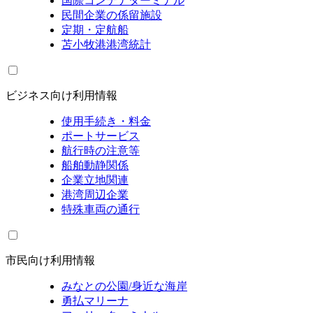
国際コンテナターミナル
民間企業の係留施設
定期・定航船
苫小牧港港湾統計
ビジネス向け利用情報
使用手続き・料金
ポートサービス
航行時の注意等
船舶動静関係
企業立地関連
港湾周辺企業
特殊車両の通行
市民向け利用情報
みなとの公園/身近な海岸
勇払マリーナ