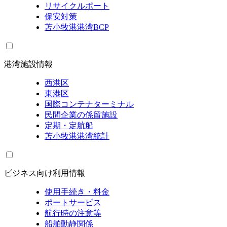
リサイクルポート
保安対策
苫小牧港港湾BCP
港湾施設情報
西港区
東港区
国際コンテナターミナル
民間企業の係留施設
定期・定航船
苫小牧港港湾統計
ビジネス向け利用情報
使用手続き・料金
ポートサービス
航行時の注意等
船舶動静関係