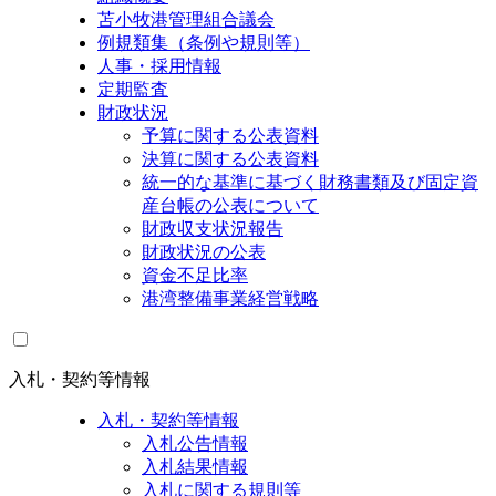
苫小牧港管理組合議会
例規類集（条例や規則等）
人事・採用情報
定期監査
財政状況
予算に関する公表資料
決算に関する公表資料
統一的な基準に基づく財務書類及び固定資
産台帳の公表について
財政収支状況報告
財政状況の公表
資金不足比率
港湾整備事業経営戦略
入札・契約等情報
入札・契約等情報
入札公告情報
入札結果情報
入札に関する規則等