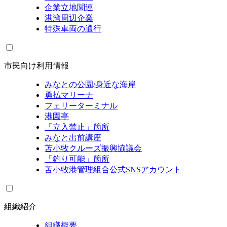
企業立地関連
港湾周辺企業
特殊車両の通行
市民向け利用情報
みなとの公園/身近な海岸
勇払マリーナ
フェリーターミナル
港園亭
「立入禁止」箇所
みなと出前講座
苫小牧クルーズ振興協議会
「釣り可能」箇所
苫小牧港管理組合公式SNSアカウント
組織紹介
組織概要