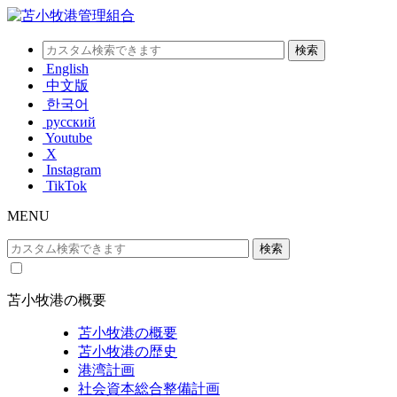
English
中文版
한국어
русский
Youtube
X
Instagram
TikTok
MENU
苫小牧港の概要
苫小牧港の概要
苫小牧港の歴史
港湾計画
社会資本総合整備計画