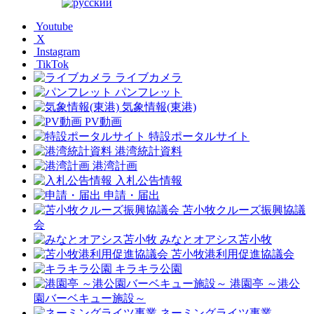
Youtube
X
Instagram
TikTok
ライブカメラ
パンフレット
気象情報(東港)
PV動画
特設ポータルサイト
港湾統計資料
港湾計画
入札公告情報
申請・届出
苫小牧クルーズ振興協議
会
みなとオアシス苫小牧
苫小牧港利用促進協議会
キラキラ公園
港園亭 ～港公
園バーベキュー施設～
ネーミングライツ事業