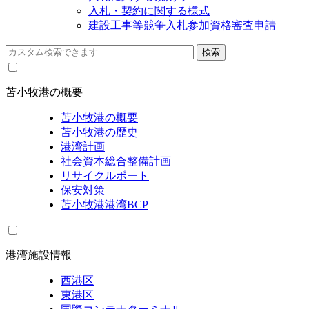
入札・契約に関する様式
建設工事等競争入札参加資格審査申請
苫小牧港の概要
苫小牧港の概要
苫小牧港の歴史
港湾計画
社会資本総合整備計画
リサイクルポート
保安対策
苫小牧港港湾BCP
港湾施設情報
西港区
東港区