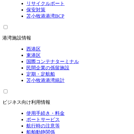
リサイクルポート
保安対策
苫小牧港港湾BCP
港湾施設情報
西港区
東港区
国際コンテナターミナル
民間企業の係留施設
定期・定航船
苫小牧港港湾統計
ビジネス向け利用情報
使用手続き・料金
ポートサービス
航行時の注意等
船舶動静関係