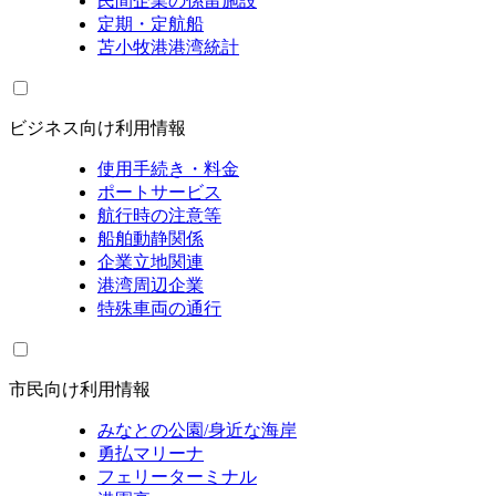
民間企業の係留施設
定期・定航船
苫小牧港港湾統計
ビジネス向け利用情報
使用手続き・料金
ポートサービス
航行時の注意等
船舶動静関係
企業立地関連
港湾周辺企業
特殊車両の通行
市民向け利用情報
みなとの公園/身近な海岸
勇払マリーナ
フェリーターミナル