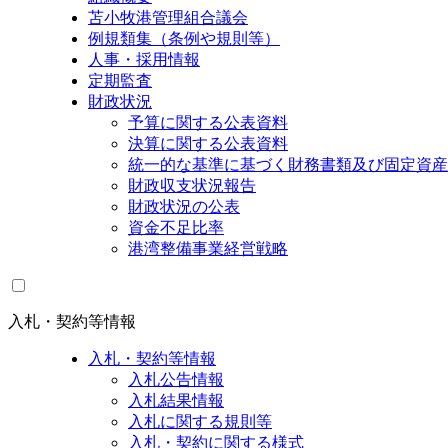
苫小牧港管理組合議会
例規類集（条例や規則等）
人事・採用情報
定期監査
財政状況
予算に関する公表資料
決算に関する公表資料
統一的な基準に基づく財務書類及び固定資産
財政収支状況報告
財政状況の公表
資金不足比率
港湾整備事業経営戦略
入札・契約等情報
入札・契約等情報
入札公告情報
入札結果情報
入札に関する規則等
入札・契約に関する様式