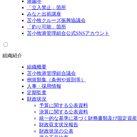
港園亭
「立入禁止」箇所
みなと出前講座
苫小牧クルーズ振興協議会
「釣り可能」箇所
苫小牧港管理組合公式SNSアカウント
組織紹介
組織概要
苫小牧港管理組合議会
例規類集（条例や規則等）
人事・採用情報
定期監査
財政状況
予算に関する公表資料
決算に関する公表資料
統一的な基準に基づく財務書類及び固定資産
財政収支状況報告
財政状況の公表