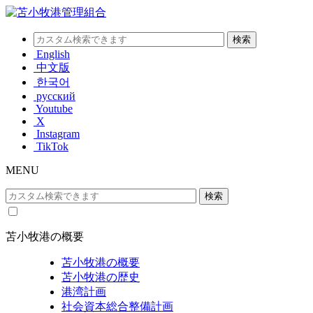
English
中文版
한국어
русский
Youtube
X
Instagram
TikTok
MENU
苫小牧港の概要
苫小牧港の概要
苫小牧港の歴史
港湾計画
社会資本総合整備計画