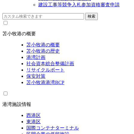
建設工事等競争入札参加資格審査申請
苫小牧港の概要
苫小牧港の概要
苫小牧港の歴史
港湾計画
社会資本総合整備計画
リサイクルポート
保安対策
苫小牧港港湾BCP
港湾施設情報
西港区
東港区
国際コンテナターミナル