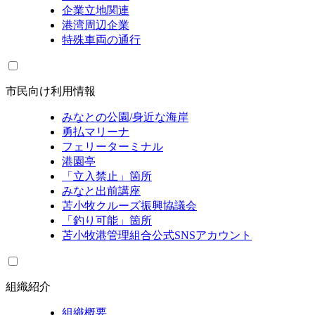
企業立地関連
港湾周辺企業
特殊車両の通行
市民向け利用情報
みなとの公園/身近な海岸
勇払マリーナ
フェリーターミナル
港園亭
「立入禁止」箇所
みなと出前講座
苫小牧クルーズ振興協議会
「釣り可能」箇所
苫小牧港管理組合公式SNSアカウント
組織紹介
組織概要