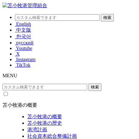
English
中文版
한국어
русский
Youtube
X
Instagram
TikTok
MENU
苫小牧港の概要
苫小牧港の概要
苫小牧港の歴史
港湾計画
社会資本総合整備計画