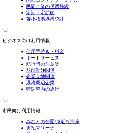
国際コンテナターミナル
民間企業の係留施設
定期・定航船
苫小牧港港湾統計
ビジネス向け利用情報
使用手続き・料金
ポートサービス
航行時の注意等
船舶動静関係
企業立地関連
港湾周辺企業
特殊車両の通行
市民向け利用情報
みなとの公園/身近な海岸
勇払マリーナ