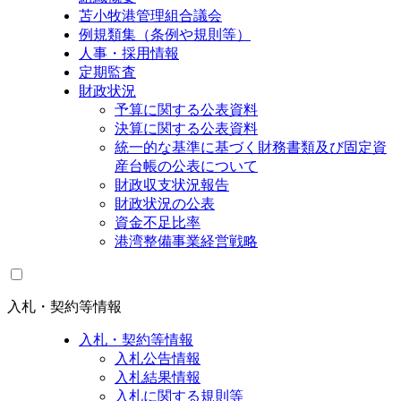
苫小牧港管理組合議会
例規類集（条例や規則等）
人事・採用情報
定期監査
財政状況
予算に関する公表資料
決算に関する公表資料
統一的な基準に基づく財務書類及び固定資
産台帳の公表について
財政収支状況報告
財政状況の公表
資金不足比率
港湾整備事業経営戦略
入札・契約等情報
入札・契約等情報
入札公告情報
入札結果情報
入札に関する規則等