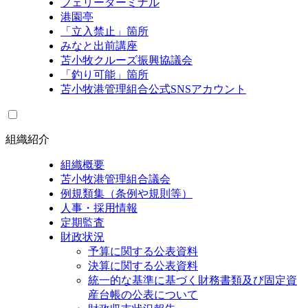
フェリーターミナル
港園亭
「立入禁止」箇所
みなと出前講座
苫小牧クルーズ振興協議会
「釣り可能」箇所
苫小牧港管理組合公式SNSアカウント
組織紹介
組織概要
苫小牧港管理組合議会
例規類集（条例や規則等）
人事・採用情報
定期監査
財政状況
予算に関する公表資料
決算に関する公表資料
統一的な基準に基づく財務書類及び固定資
産台帳の公表について