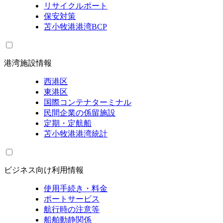
リサイクルポート
保安対策
苫小牧港港湾BCP
港湾施設情報
西港区
東港区
国際コンテナターミナル
民間企業の係留施設
定期・定航船
苫小牧港港湾統計
ビジネス向け利用情報
使用手続き・料金
ポートサービス
航行時の注意等
船舶動静関係