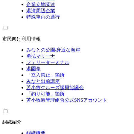
企業立地関連
港湾周辺企業
特殊車両の通行
市民向け利用情報
みなとの公園/身近な海岸
勇払マリーナ
フェリーターミナル
港園亭
「立入禁止」箇所
みなと出前講座
苫小牧クルーズ振興協議会
「釣り可能」箇所
苫小牧港管理組合公式SNSアカウント
組織紹介
組織概要