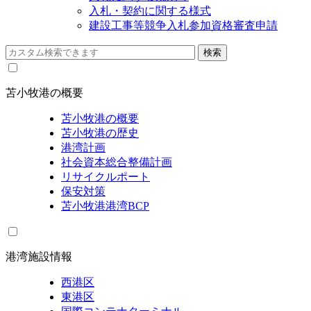
入札・契約に関する様式
建設工事等競争入札参加資格審査申請
苫小牧港の概要
苫小牧港の概要
苫小牧港の歴史
港湾計画
社会資本総合整備計画
リサイクルポート
保安対策
苫小牧港港湾BCP
港湾施設情報
西港区
東港区