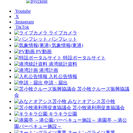
Youtube
X
Instagram
TikTok
ライブカメラ
パンフレット
気象情報(東港)
PV動画
特設ポータルサイト
港湾統計資料
港湾計画
入札公告情報
申請・届出
苫小牧クルーズ振興協議
会
みなとオアシス苫小牧
苫小牧港利用促進協議会
キラキラ公園
港園亭 ～港公
園バーベキュー施設～
ネーミングライツ事業