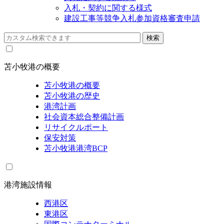
入札・契約に関する様式
建設工事等競争入札参加資格審査申請
苫小牧港の概要
苫小牧港の概要
苫小牧港の歴史
港湾計画
社会資本総合整備計画
リサイクルポート
保安対策
苫小牧港港湾BCP
港湾施設情報
西港区
東港区