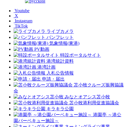
Youtube
X
Instagram
TikTok
ライブカメラ
パンフレット
気象情報(東港)
PV動画
特設ポータルサイト
港湾統計資料
港湾計画
入札公告情報
申請・届出
苫小牧クルーズ振興協議
会
みなとオアシス苫小牧
苫小牧港利用促進協議会
キラキラ公園
港園亭 ～港公
園バーベキュー施設～
ネーミングライツ事業