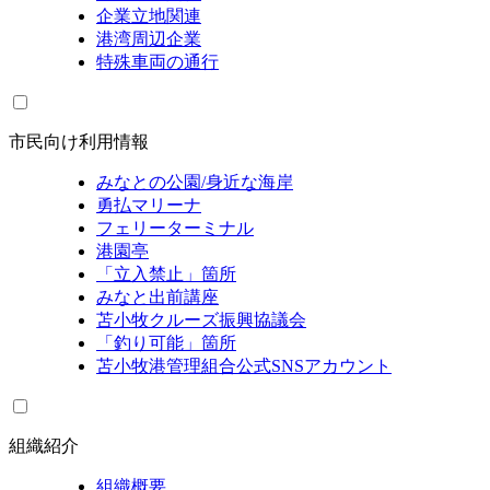
企業立地関連
港湾周辺企業
特殊車両の通行
市民向け利用情報
みなとの公園/身近な海岸
勇払マリーナ
フェリーターミナル
港園亭
「立入禁止」箇所
みなと出前講座
苫小牧クルーズ振興協議会
「釣り可能」箇所
苫小牧港管理組合公式SNSアカウント
組織紹介
組織概要