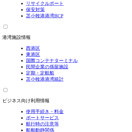
リサイクルポート
保安対策
苫小牧港港湾BCP
港湾施設情報
西港区
東港区
国際コンテナターミナル
民間企業の係留施設
定期・定航船
苫小牧港港湾統計
ビジネス向け利用情報
使用手続き・料金
ポートサービス
航行時の注意等
船舶動静関係