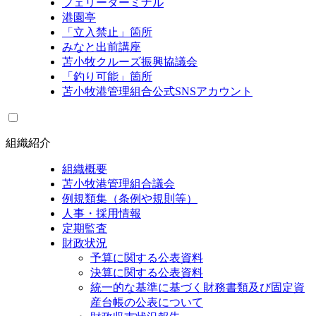
フェリーターミナル
港園亭
「立入禁止」箇所
みなと出前講座
苫小牧クルーズ振興協議会
「釣り可能」箇所
苫小牧港管理組合公式SNSアカウント
組織紹介
組織概要
苫小牧港管理組合議会
例規類集（条例や規則等）
人事・採用情報
定期監査
財政状況
予算に関する公表資料
決算に関する公表資料
統一的な基準に基づく財務書類及び固定資
産台帳の公表について