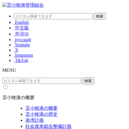
English
中文版
한국어
русский
Youtube
X
Instagram
TikTok
MENU
苫小牧港の概要
苫小牧港の概要
苫小牧港の歴史
港湾計画
社会資本総合整備計画