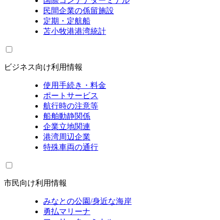
国際コンテナターミナル
民間企業の係留施設
定期・定航船
苫小牧港港湾統計
ビジネス向け利用情報
使用手続き・料金
ポートサービス
航行時の注意等
船舶動静関係
企業立地関連
港湾周辺企業
特殊車両の通行
市民向け利用情報
みなとの公園/身近な海岸
勇払マリーナ