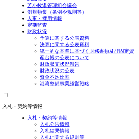
苫小牧港管理組合議会
例規類集（条例や規則等）
人事・採用情報
定期監査
財政状況
予算に関する公表資料
決算に関する公表資料
統一的な基準に基づく財務書類及び固定資
産台帳の公表について
財政収支状況報告
財政状況の公表
資金不足比率
港湾整備事業経営戦略
入札・契約等情報
入札・契約等情報
入札公告情報
入札結果情報
入札に関する規則等