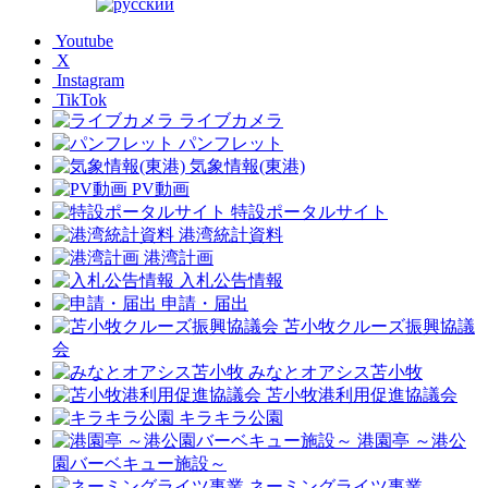
Youtube
X
Instagram
TikTok
ライブカメラ
パンフレット
気象情報(東港)
PV動画
特設ポータルサイト
港湾統計資料
港湾計画
入札公告情報
申請・届出
苫小牧クルーズ振興協議
会
みなとオアシス苫小牧
苫小牧港利用促進協議会
キラキラ公園
港園亭 ～港公
園バーベキュー施設～
ネーミングライツ事業