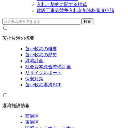
入札・契約に関する様式
建設工事等競争入札参加資格審査申請
苫小牧港の概要
苫小牧港の概要
苫小牧港の歴史
港湾計画
社会資本総合整備計画
リサイクルポート
保安対策
苫小牧港港湾BCP
港湾施設情報
西港区
東港区