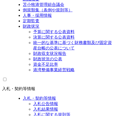
苫小牧港管理組合議会
例規類集（条例や規則等）
人事・採用情報
定期監査
財政状況
予算に関する公表資料
決算に関する公表資料
統一的な基準に基づく財務書類及び固定資
産台帳の公表について
財政収支状況報告
財政状況の公表
資金不足比率
港湾整備事業経営戦略
入札・契約等情報
入札・契約等情報
入札公告情報
入札結果情報
入札に関する規則等