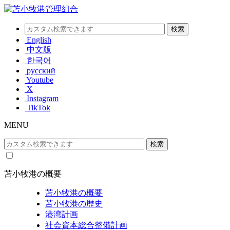
English
中文版
한국어
русский
Youtube
X
Instagram
TikTok
MENU
苫小牧港の概要
苫小牧港の概要
苫小牧港の歴史
港湾計画
社会資本総合整備計画