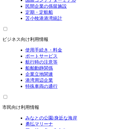
国際コンテナターミナル
民間企業の係留施設
定期・定航船
苫小牧港港湾統計
ビジネス向け利用情報
使用手続き・料金
ポートサービス
航行時の注意等
船舶動静関係
企業立地関連
港湾周辺企業
特殊車両の通行
市民向け利用情報
みなとの公園/身近な海岸
勇払マリーナ