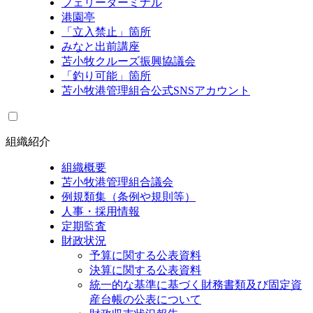
フェリーターミナル
港園亭
「立入禁止」箇所
みなと出前講座
苫小牧クルーズ振興協議会
「釣り可能」箇所
苫小牧港管理組合公式SNSアカウント
組織紹介
組織概要
苫小牧港管理組合議会
例規類集（条例や規則等）
人事・採用情報
定期監査
財政状況
予算に関する公表資料
決算に関する公表資料
統一的な基準に基づく財務書類及び固定資
産台帳の公表について