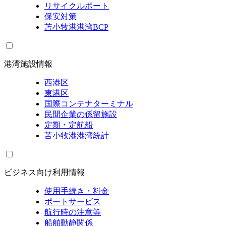
リサイクルポート
保安対策
苫小牧港港湾BCP
港湾施設情報
西港区
東港区
国際コンテナターミナル
民間企業の係留施設
定期・定航船
苫小牧港港湾統計
ビジネス向け利用情報
使用手続き・料金
ポートサービス
航行時の注意等
船舶動静関係