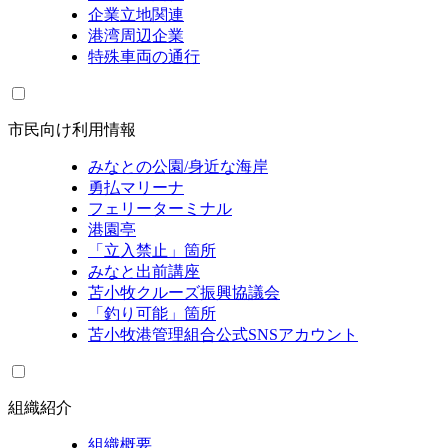
企業立地関連
港湾周辺企業
特殊車両の通行
市民向け利用情報
みなとの公園/身近な海岸
勇払マリーナ
フェリーターミナル
港園亭
「立入禁止」箇所
みなと出前講座
苫小牧クルーズ振興協議会
「釣り可能」箇所
苫小牧港管理組合公式SNSアカウント
組織紹介
組織概要