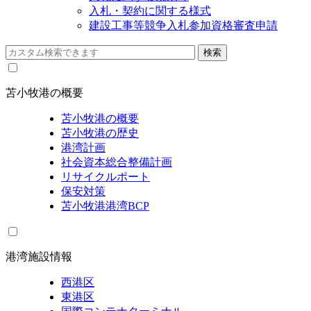
入札・契約に関する様式
建設工事等競争入札参加資格審査申請
苫小牧港の概要
苫小牧港の概要
苫小牧港の歴史
港湾計画
社会資本総合整備計画
リサイクルポート
保安対策
苫小牧港港湾BCP
港湾施設情報
西港区
東港区