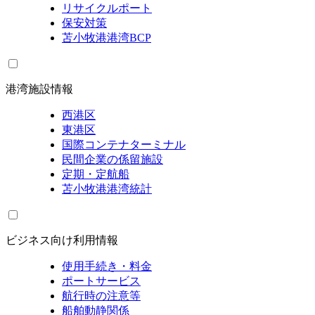
リサイクルポート
保安対策
苫小牧港港湾BCP
港湾施設情報
西港区
東港区
国際コンテナターミナル
民間企業の係留施設
定期・定航船
苫小牧港港湾統計
ビジネス向け利用情報
使用手続き・料金
ポートサービス
航行時の注意等
船舶動静関係