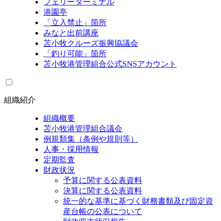
フェリーターミナル
港園亭
「立入禁止」箇所
みなと出前講座
苫小牧クルーズ振興協議会
「釣り可能」箇所
苫小牧港管理組合公式SNSアカウント
組織紹介
組織概要
苫小牧港管理組合議会
例規類集（条例や規則等）
人事・採用情報
定期監査
財政状況
予算に関する公表資料
決算に関する公表資料
統一的な基準に基づく財務書類及び固定資
産台帳の公表について