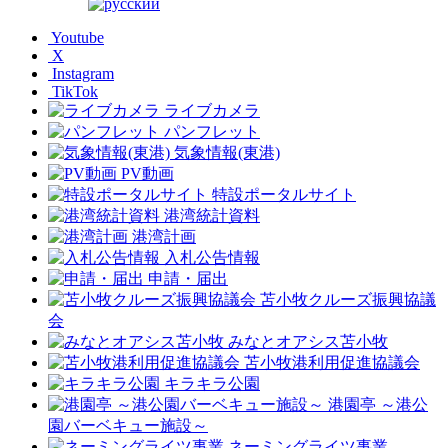
Youtube
X
Instagram
TikTok
ライブカメラ
パンフレット
気象情報(東港)
PV動画
特設ポータルサイト
港湾統計資料
港湾計画
入札公告情報
申請・届出
苫小牧クルーズ振興協議
会
みなとオアシス苫小牧
苫小牧港利用促進協議会
キラキラ公園
港園亭 ～港公
園バーベキュー施設～
ネーミングライツ事業