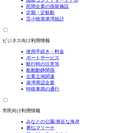
国際コンテナターミナル
民間企業の係留施設
定期・定航船
苫小牧港港湾統計
ビジネス向け利用情報
使用手続き・料金
ポートサービス
航行時の注意等
船舶動静関係
企業立地関連
港湾周辺企業
特殊車両の通行
市民向け利用情報
みなとの公園/身近な海岸
勇払マリーナ