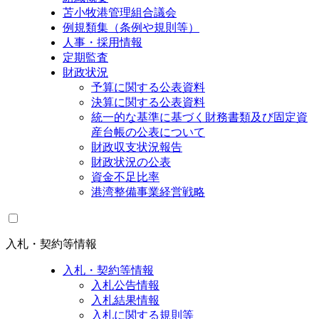
苫小牧港管理組合議会
例規類集（条例や規則等）
人事・採用情報
定期監査
財政状況
予算に関する公表資料
決算に関する公表資料
統一的な基準に基づく財務書類及び固定資
産台帳の公表について
財政収支状況報告
財政状況の公表
資金不足比率
港湾整備事業経営戦略
入札・契約等情報
入札・契約等情報
入札公告情報
入札結果情報
入札に関する規則等