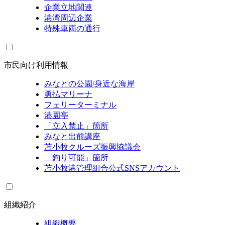
企業立地関連
港湾周辺企業
特殊車両の通行
市民向け利用情報
みなとの公園/身近な海岸
勇払マリーナ
フェリーターミナル
港園亭
「立入禁止」箇所
みなと出前講座
苫小牧クルーズ振興協議会
「釣り可能」箇所
苫小牧港管理組合公式SNSアカウント
組織紹介
組織概要