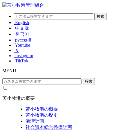
English
中文版
한국어
русский
Youtube
X
Instagram
TikTok
MENU
苫小牧港の概要
苫小牧港の概要
苫小牧港の歴史
港湾計画
社会資本総合整備計画