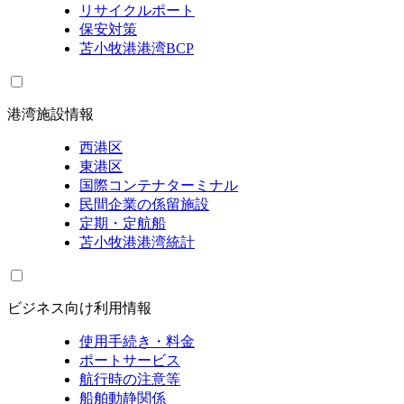
リサイクルポート
保安対策
苫小牧港港湾BCP
港湾施設情報
西港区
東港区
国際コンテナターミナル
民間企業の係留施設
定期・定航船
苫小牧港港湾統計
ビジネス向け利用情報
使用手続き・料金
ポートサービス
航行時の注意等
船舶動静関係