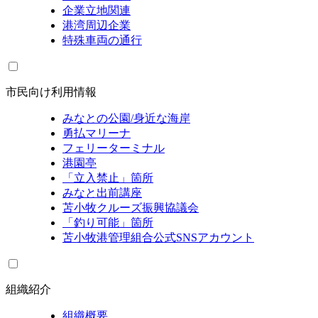
企業立地関連
港湾周辺企業
特殊車両の通行
市民向け利用情報
みなとの公園/身近な海岸
勇払マリーナ
フェリーターミナル
港園亭
「立入禁止」箇所
みなと出前講座
苫小牧クルーズ振興協議会
「釣り可能」箇所
苫小牧港管理組合公式SNSアカウント
組織紹介
組織概要