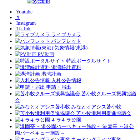
Youtube
X
Instagram
TikTok
ライブカメラ
パンフレット
気象情報(東港)
PV動画
特設ポータルサイト
港湾統計資料
港湾計画
入札公告情報
申請・届出
苫小牧クルーズ振興協議
会
みなとオアシス苫小牧
苫小牧港利用促進協議会
キラキラ公園
港園亭 ～港公
園バーベキュー施設～
ネーミングライツ事業