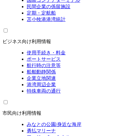
国際コンテナターミナル
民間企業の係留施設
定期・定航船
苫小牧港港湾統計
ビジネス向け利用情報
使用手続き・料金
ポートサービス
航行時の注意等
船舶動静関係
企業立地関連
港湾周辺企業
特殊車両の通行
市民向け利用情報
みなとの公園/身近な海岸
勇払マリーナ