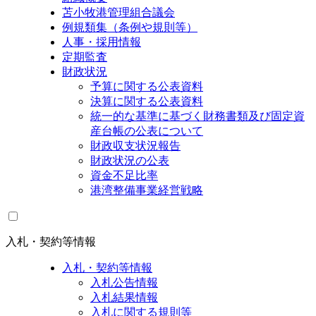
苫小牧港管理組合議会
例規類集（条例や規則等）
人事・採用情報
定期監査
財政状況
予算に関する公表資料
決算に関する公表資料
統一的な基準に基づく財務書類及び固定資
産台帳の公表について
財政収支状況報告
財政状況の公表
資金不足比率
港湾整備事業経営戦略
入札・契約等情報
入札・契約等情報
入札公告情報
入札結果情報
入札に関する規則等