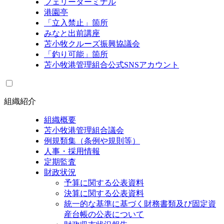
フェリーターミナル
港園亭
「立入禁止」箇所
みなと出前講座
苫小牧クルーズ振興協議会
「釣り可能」箇所
苫小牧港管理組合公式SNSアカウント
組織紹介
組織概要
苫小牧港管理組合議会
例規類集（条例や規則等）
人事・採用情報
定期監査
財政状況
予算に関する公表資料
決算に関する公表資料
統一的な基準に基づく財務書類及び固定資
産台帳の公表について