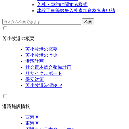
入札・契約に関する様式
建設工事等競争入札参加資格審査申請
苫小牧港の概要
苫小牧港の概要
苫小牧港の歴史
港湾計画
社会資本総合整備計画
リサイクルポート
保安対策
苫小牧港港湾BCP
港湾施設情報
西港区
東港区