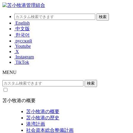
English
中文版
한국어
русский
Youtube
X
Instagram
TikTok
MENU
苫小牧港の概要
苫小牧港の概要
苫小牧港の歴史
港湾計画
社会資本総合整備計画