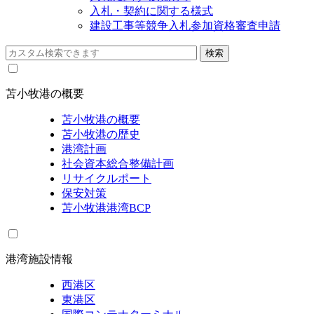
入札・契約に関する様式
建設工事等競争入札参加資格審査申請
苫小牧港の概要
苫小牧港の概要
苫小牧港の歴史
港湾計画
社会資本総合整備計画
リサイクルポート
保安対策
苫小牧港港湾BCP
港湾施設情報
西港区
東港区