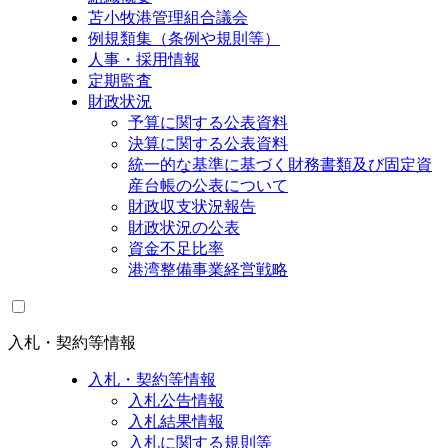
苫小牧港管理組合議会
例規類集（条例や規則等）
人事・採用情報
定期監査
財政状況
予算に関する公表資料
決算に関する公表資料
統一的な基準に基づく財務書類及び固定資
産台帳の公表について
財政収支状況報告
財政状況の公表
資金不足比率
港湾整備事業経営戦略
入札・契約等情報
入札・契約等情報
入札公告情報
入札結果情報
入札に関する規則等