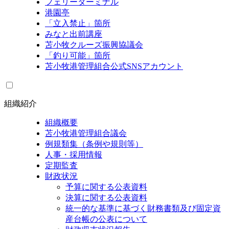
フェリーターミナル
港園亭
「立入禁止」箇所
みなと出前講座
苫小牧クルーズ振興協議会
「釣り可能」箇所
苫小牧港管理組合公式SNSアカウント
組織紹介
組織概要
苫小牧港管理組合議会
例規類集（条例や規則等）
人事・採用情報
定期監査
財政状況
予算に関する公表資料
決算に関する公表資料
統一的な基準に基づく財務書類及び固定資
産台帳の公表について