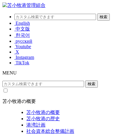
English
中文版
한국어
русский
Youtube
X
Instagram
TikTok
MENU
苫小牧港の概要
苫小牧港の概要
苫小牧港の歴史
港湾計画
社会資本総合整備計画