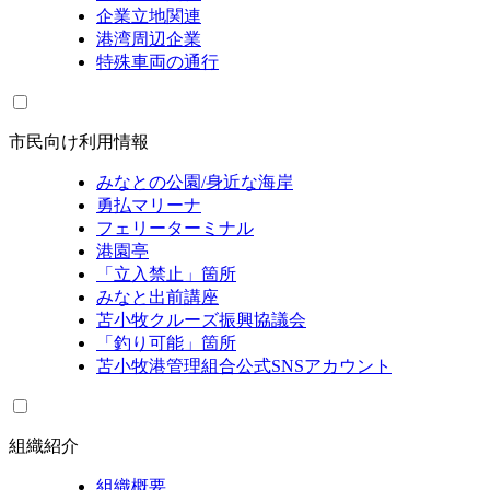
企業立地関連
港湾周辺企業
特殊車両の通行
市民向け利用情報
みなとの公園/身近な海岸
勇払マリーナ
フェリーターミナル
港園亭
「立入禁止」箇所
みなと出前講座
苫小牧クルーズ振興協議会
「釣り可能」箇所
苫小牧港管理組合公式SNSアカウント
組織紹介
組織概要