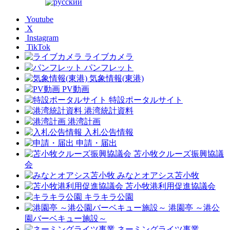
Youtube
X
Instagram
TikTok
ライブカメラ
パンフレット
気象情報(東港)
PV動画
特設ポータルサイト
港湾統計資料
港湾計画
入札公告情報
申請・届出
苫小牧クルーズ振興協議
会
みなとオアシス苫小牧
苫小牧港利用促進協議会
キラキラ公園
港園亭 ～港公
園バーベキュー施設～
ネーミングライツ事業