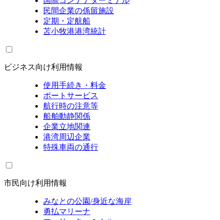
国際コンテナターミナル
民間企業の係留施設
定期・定航船
苫小牧港港湾統計
ビジネス向け利用情報
使用手続き・料金
ポートサービス
航行時の注意等
船舶動静関係
企業立地関連
港湾周辺企業
特殊車両の通行
市民向け利用情報
みなとの公園/身近な海岸
勇払マリーナ