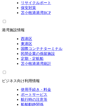
リサイクルポート
保安対策
苫小牧港港湾BCP
港湾施設情報
西港区
東港区
国際コンテナターミナル
民間企業の係留施設
定期・定航船
苫小牧港港湾統計
ビジネス向け利用情報
使用手続き・料金
ポートサービス
航行時の注意等
船舶動静関係