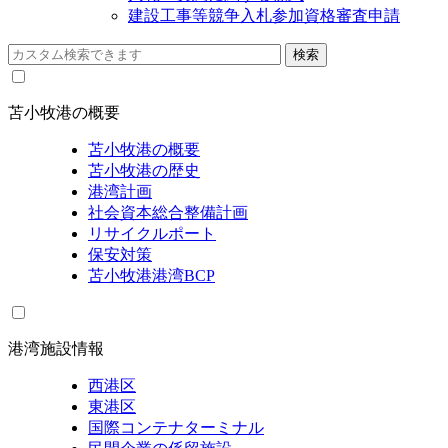
建設工事等競争入札参加資格審査申請
苫小牧港の概要
苫小牧港の概要
苫小牧港の歴史
港湾計画
社会資本総合整備計画
リサイクルポート
保安対策
苫小牧港港湾BCP
港湾施設情報
西港区
東港区
国際コンテナターミナル