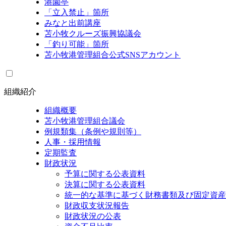
港園亭
「立入禁止」箇所
みなと出前講座
苫小牧クルーズ振興協議会
「釣り可能」箇所
苫小牧港管理組合公式SNSアカウント
組織紹介
組織概要
苫小牧港管理組合議会
例規類集（条例や規則等）
人事・採用情報
定期監査
財政状況
予算に関する公表資料
決算に関する公表資料
統一的な基準に基づく財務書類及び固定資産
財政収支状況報告
財政状況の公表