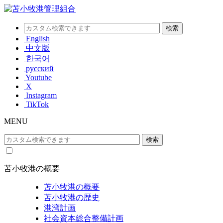
English
中文版
한국어
русский
Youtube
X
Instagram
TikTok
MENU
苫小牧港の概要
苫小牧港の概要
苫小牧港の歴史
港湾計画
社会資本総合整備計画