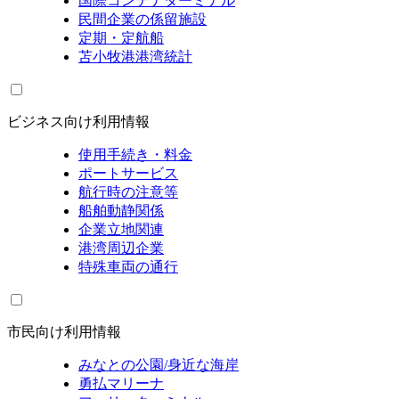
国際コンテナターミナル
民間企業の係留施設
定期・定航船
苫小牧港港湾統計
ビジネス向け利用情報
使用手続き・料金
ポートサービス
航行時の注意等
船舶動静関係
企業立地関連
港湾周辺企業
特殊車両の通行
市民向け利用情報
みなとの公園/身近な海岸
勇払マリーナ