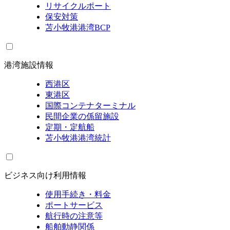
リサイクルポート
保安対策
苫小牧港港湾BCP
港湾施設情報
西港区
東港区
国際コンテナターミナル
民間企業の係留施設
定期・定航船
苫小牧港港湾統計
ビジネス向け利用情報
使用手続き・料金
ポートサービス
航行時の注意等
船舶動静関係