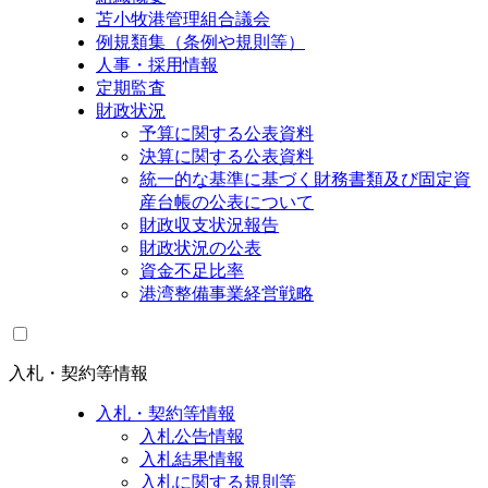
苫小牧港管理組合議会
例規類集（条例や規則等）
人事・採用情報
定期監査
財政状況
予算に関する公表資料
決算に関する公表資料
統一的な基準に基づく財務書類及び固定資
産台帳の公表について
財政収支状況報告
財政状況の公表
資金不足比率
港湾整備事業経営戦略
入札・契約等情報
入札・契約等情報
入札公告情報
入札結果情報
入札に関する規則等