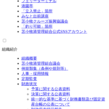
フェリーターミナル
港園亭
「立入禁止」箇所
みなと出前講座
苫小牧クルーズ振興協議会
「釣り可能」箇所
苫小牧港管理組合公式SNSアカウント
組織紹介
組織概要
苫小牧港管理組合議会
例規類集（条例や規則等）
人事・採用情報
定期監査
財政状況
予算に関する公表資料
決算に関する公表資料
統一的な基準に基づく財務書類及び固定資
産台帳の公表について