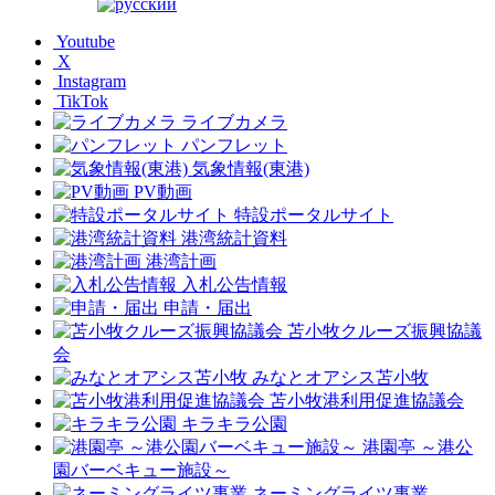
Youtube
X
Instagram
TikTok
ライブカメラ
パンフレット
気象情報(東港)
PV動画
特設ポータルサイト
港湾統計資料
港湾計画
入札公告情報
申請・届出
苫小牧クルーズ振興協議
会
みなとオアシス苫小牧
苫小牧港利用促進協議会
キラキラ公園
港園亭 ～港公
園バーベキュー施設～
ネーミングライツ事業