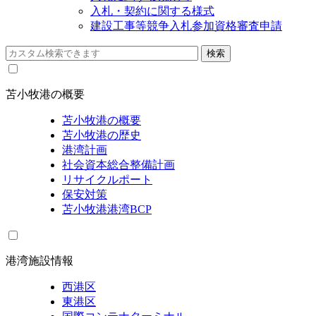
入札・契約に関する様式
建設工事等競争入札参加資格審査申請
苫小牧港の概要
苫小牧港の概要
苫小牧港の歴史
港湾計画
社会資本総合整備計画
リサイクルポート
保安対策
苫小牧港港湾BCP
港湾施設情報
西港区
東港区