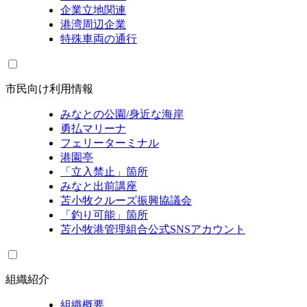
企業立地関連
港湾周辺企業
特殊車両の通行
市民向け利用情報
みなとの公園/身近な海岸
勇払マリーナ
フェリーターミナル
港園亭
「立入禁止」箇所
みなと出前講座
苫小牧クルーズ振興協議会
「釣り可能」箇所
苫小牧港管理組合公式SNSアカウント
組織紹介
組織概要