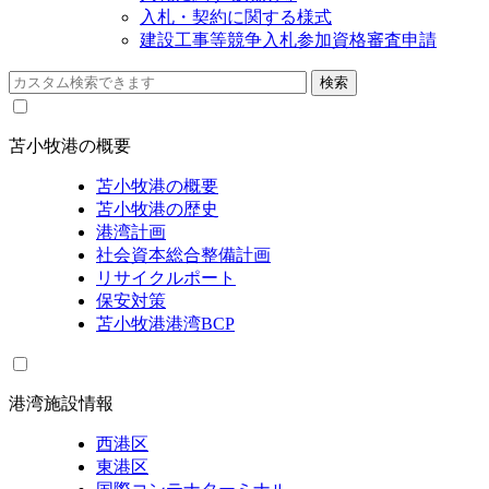
入札・契約に関する様式
建設工事等競争入札参加資格審査申請
苫小牧港の概要
苫小牧港の概要
苫小牧港の歴史
港湾計画
社会資本総合整備計画
リサイクルポート
保安対策
苫小牧港港湾BCP
港湾施設情報
西港区
東港区