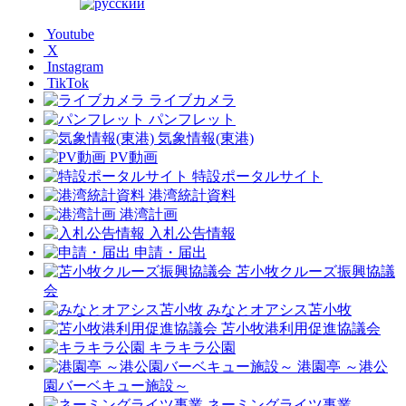
Youtube
X
Instagram
TikTok
ライブカメラ
パンフレット
気象情報(東港)
PV動画
特設ポータルサイト
港湾統計資料
港湾計画
入札公告情報
申請・届出
苫小牧クルーズ振興協議
会
みなとオアシス苫小牧
苫小牧港利用促進協議会
キラキラ公園
港園亭 ～港公
園バーベキュー施設～
ネーミングライツ事業