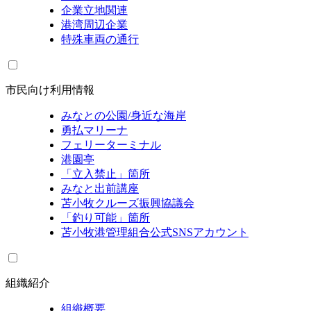
企業立地関連
港湾周辺企業
特殊車両の通行
市民向け利用情報
みなとの公園/身近な海岸
勇払マリーナ
フェリーターミナル
港園亭
「立入禁止」箇所
みなと出前講座
苫小牧クルーズ振興協議会
「釣り可能」箇所
苫小牧港管理組合公式SNSアカウント
組織紹介
組織概要