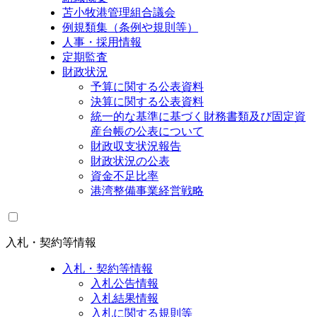
苫小牧港管理組合議会
例規類集（条例や規則等）
人事・採用情報
定期監査
財政状況
予算に関する公表資料
決算に関する公表資料
統一的な基準に基づく財務書類及び固定資
産台帳の公表について
財政収支状況報告
財政状況の公表
資金不足比率
港湾整備事業経営戦略
入札・契約等情報
入札・契約等情報
入札公告情報
入札結果情報
入札に関する規則等