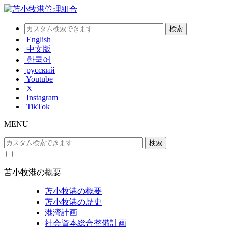
English
中文版
한국어
русский
Youtube
X
Instagram
TikTok
MENU
苫小牧港の概要
苫小牧港の概要
苫小牧港の歴史
港湾計画
社会資本総合整備計画