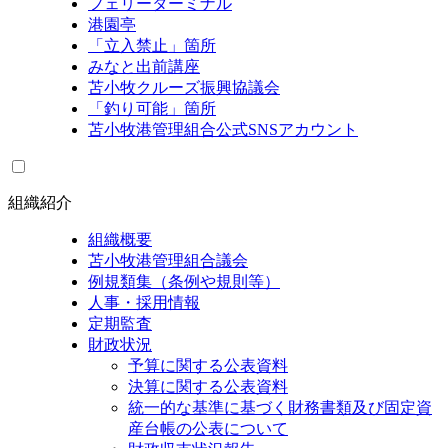
フェリーターミナル
港園亭
「立入禁止」箇所
みなと出前講座
苫小牧クルーズ振興協議会
「釣り可能」箇所
苫小牧港管理組合公式SNSアカウント
組織紹介
組織概要
苫小牧港管理組合議会
例規類集（条例や規則等）
人事・採用情報
定期監査
財政状況
予算に関する公表資料
決算に関する公表資料
統一的な基準に基づく財務書類及び固定資
産台帳の公表について