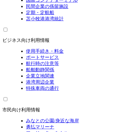
国際コンテナターミナル
民間企業の係留施設
定期・定航船
苫小牧港港湾統計
ビジネス向け利用情報
使用手続き・料金
ポートサービス
航行時の注意等
船舶動静関係
企業立地関連
港湾周辺企業
特殊車両の通行
市民向け利用情報
みなとの公園/身近な海岸
勇払マリーナ