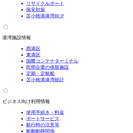
リサイクルポート
保安対策
苫小牧港港湾BCP
港湾施設情報
西港区
東港区
国際コンテナターミナル
民間企業の係留施設
定期・定航船
苫小牧港港湾統計
ビジネス向け利用情報
使用手続き・料金
ポートサービス
航行時の注意等
船舶動静関係