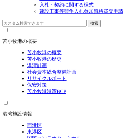
入札・契約に関する様式
建設工事等競争入札参加資格審査申請
苫小牧港の概要
苫小牧港の概要
苫小牧港の歴史
港湾計画
社会資本総合整備計画
リサイクルポート
保安対策
苫小牧港港湾BCP
港湾施設情報
西港区
東港区