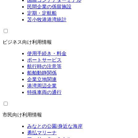
国際コンテナターミナル
民間企業の係留施設
定期・定航船
苫小牧港港湾統計
ビジネス向け利用情報
使用手続き・料金
ポートサービス
航行時の注意等
船舶動静関係
企業立地関連
港湾周辺企業
特殊車両の通行
市民向け利用情報
みなとの公園/身近な海岸
勇払マリーナ