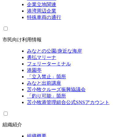
企業立地関連
港湾周辺企業
特殊車両の通行
市民向け利用情報
みなとの公園/身近な海岸
勇払マリーナ
フェリーターミナル
港園亭
「立入禁止」箇所
みなと出前講座
苫小牧クルーズ振興協議会
「釣り可能」箇所
苫小牧港管理組合公式SNSアカウント
組織紹介
組織概要