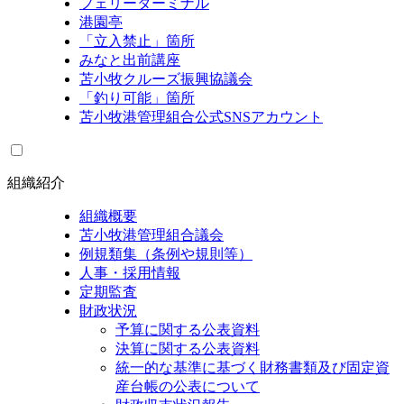
フェリーターミナル
港園亭
「立入禁止」箇所
みなと出前講座
苫小牧クルーズ振興協議会
「釣り可能」箇所
苫小牧港管理組合公式SNSアカウント
組織紹介
組織概要
苫小牧港管理組合議会
例規類集（条例や規則等）
人事・採用情報
定期監査
財政状況
予算に関する公表資料
決算に関する公表資料
統一的な基準に基づく財務書類及び固定資
産台帳の公表について