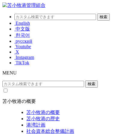
English
中文版
한국어
русский
Youtube
X
Instagram
TikTok
MENU
苫小牧港の概要
苫小牧港の概要
苫小牧港の歴史
港湾計画
社会資本総合整備計画