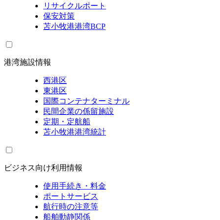
リサイクルポート
保安対策
苫小牧港港湾BCP
港湾施設情報
西港区
東港区
国際コンテナターミナル
民間企業の係留施設
定期・定航船
苫小牧港港湾統計
ビジネス向け利用情報
使用手続き・料金
ポートサービス
航行時の注意等
船舶動静関係