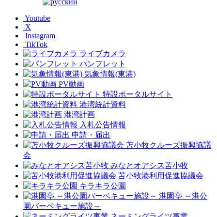
Youtube
X
Instagram
TikTok
ライブカメラ
パンフレット
気象情報(東港)
PV動画
特設ポータルサイト
港湾統計資料
港湾計画
入札公告情報
申請・届出
苫小牧クルーズ振興協議
会
みなとオアシス苫小牧
苫小牧港利用促進協議会
キラキラ公園
港園亭 ～港公
園バーベキュー施設～
ネーミングライツ事業