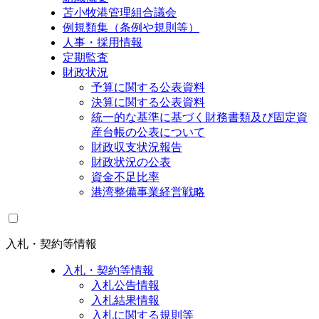
苫小牧港管理組合議会
例規類集（条例や規則等）
人事・採用情報
定期監査
財政状況
予算に関する公表資料
決算に関する公表資料
統一的な基準に基づく財務書類及び固定資
産台帳の公表について
財政収支状況報告
財政状況の公表
資金不足比率
港湾整備事業経営戦略
入札・契約等情報
入札・契約等情報
入札公告情報
入札結果情報
入札に関する規則等