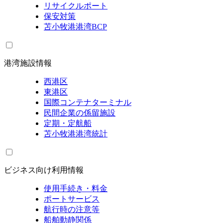
リサイクルポート
保安対策
苫小牧港港湾BCP
港湾施設情報
西港区
東港区
国際コンテナターミナル
民間企業の係留施設
定期・定航船
苫小牧港港湾統計
ビジネス向け利用情報
使用手続き・料金
ポートサービス
航行時の注意等
船舶動静関係