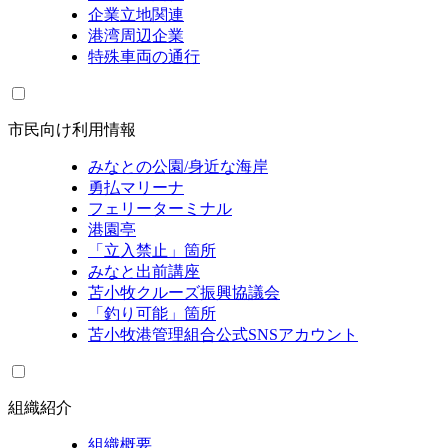
企業立地関連
港湾周辺企業
特殊車両の通行
市民向け利用情報
みなとの公園/身近な海岸
勇払マリーナ
フェリーターミナル
港園亭
「立入禁止」箇所
みなと出前講座
苫小牧クルーズ振興協議会
「釣り可能」箇所
苫小牧港管理組合公式SNSアカウント
組織紹介
組織概要