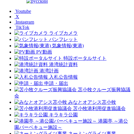
Youtube
X
Instagram
TikTok
ライブカメラ
パンフレット
気象情報(東港)
PV動画
特設ポータルサイト
港湾統計資料
港湾計画
入札公告情報
申請・届出
苫小牧クルーズ振興協議
会
みなとオアシス苫小牧
苫小牧港利用促進協議会
キラキラ公園
港園亭 ～港公
園バーベキュー施設～
ネーミングライツ事業