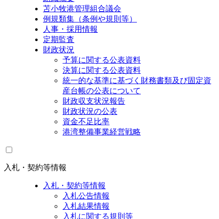
苫小牧港管理組合議会
例規類集（条例や規則等）
人事・採用情報
定期監査
財政状況
予算に関する公表資料
決算に関する公表資料
統一的な基準に基づく財務書類及び固定資
産台帳の公表について
財政収支状況報告
財政状況の公表
資金不足比率
港湾整備事業経営戦略
入札・契約等情報
入札・契約等情報
入札公告情報
入札結果情報
入札に関する規則等