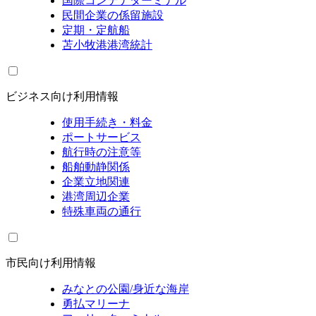
国際コンテナターミナル
民間企業の係留施設
定期・定航船
苫小牧港港湾統計
ビジネス向け利用情報
使用手続き・料金
ポートサービス
航行時の注意等
船舶動静関係
企業立地関連
港湾周辺企業
特殊車両の通行
市民向け利用情報
みなとの公園/身近な海岸
勇払マリーナ