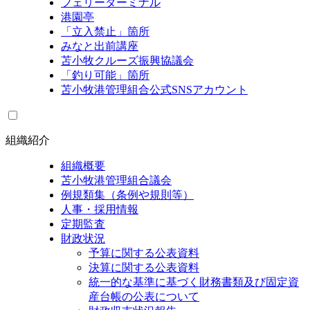
フェリーターミナル
港園亭
「立入禁止」箇所
みなと出前講座
苫小牧クルーズ振興協議会
「釣り可能」箇所
苫小牧港管理組合公式SNSアカウント
組織紹介
組織概要
苫小牧港管理組合議会
例規類集（条例や規則等）
人事・採用情報
定期監査
財政状況
予算に関する公表資料
決算に関する公表資料
統一的な基準に基づく財務書類及び固定資
産台帳の公表について