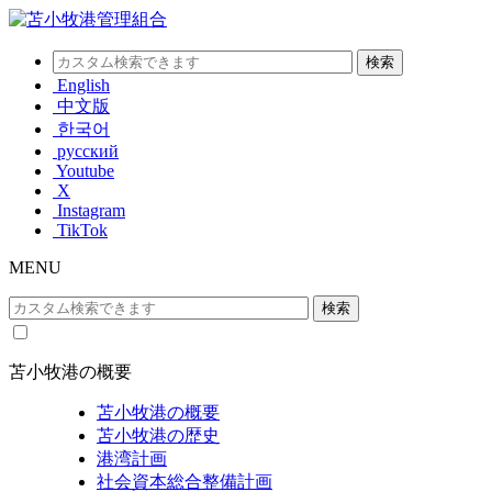
English
中文版
한국어
русский
Youtube
X
Instagram
TikTok
MENU
苫小牧港の概要
苫小牧港の概要
苫小牧港の歴史
港湾計画
社会資本総合整備計画