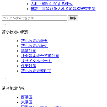
入札・契約に関する様式
建設工事等競争入札参加資格審査申請
苫小牧港の概要
苫小牧港の概要
苫小牧港の歴史
港湾計画
社会資本総合整備計画
リサイクルポート
保安対策
苫小牧港港湾BCP
港湾施設情報
西港区
東港区