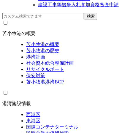
建設工事等競争入札参加資格審査申請
苫小牧港の概要
苫小牧港の概要
苫小牧港の歴史
港湾計画
社会資本総合整備計画
リサイクルポート
保安対策
苫小牧港港湾BCP
港湾施設情報
西港区
東港区
国際コンテナターミナル