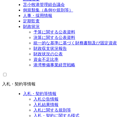
苫小牧港管理組合議会
例規類集（条例や規則等）
人事・採用情報
定期監査
財政状況
予算に関する公表資料
決算に関する公表資料
統一的な基準に基づく財務書類及び固定資産
財政収支状況報告
財政状況の公表
資金不足比率
港湾整備事業経営戦略
入札・契約等情報
入札・契約等情報
入札公告情報
入札結果情報
入札に関する規則等
入札・契約に関する様式