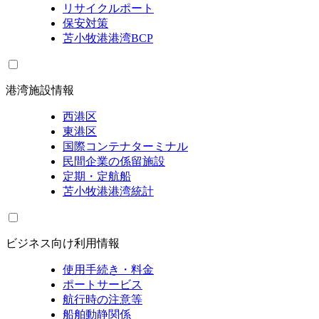
リサイクルポート
保安対策
苫小牧港港湾BCP
港湾施設情報
西港区
東港区
国際コンテナターミナル
民間企業の係留施設
定期・定航船
苫小牧港港湾統計
ビジネス向け利用情報
使用手続き・料金
ポートサービス
航行時の注意等
船舶動静関係