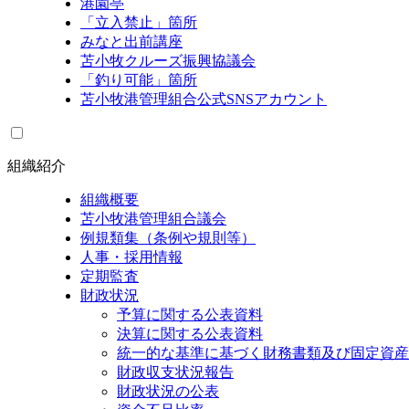
港園亭
「立入禁止」箇所
みなと出前講座
苫小牧クルーズ振興協議会
「釣り可能」箇所
苫小牧港管理組合公式SNSアカウント
組織紹介
組織概要
苫小牧港管理組合議会
例規類集（条例や規則等）
人事・採用情報
定期監査
財政状況
予算に関する公表資料
決算に関する公表資料
統一的な基準に基づく財務書類及び固定資産
財政収支状況報告
財政状況の公表