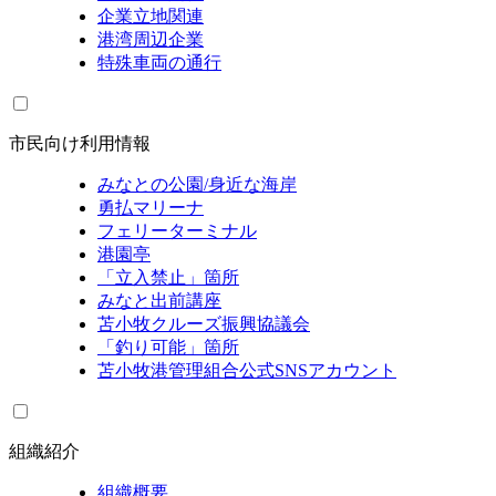
企業立地関連
港湾周辺企業
特殊車両の通行
市民向け利用情報
みなとの公園/身近な海岸
勇払マリーナ
フェリーターミナル
港園亭
「立入禁止」箇所
みなと出前講座
苫小牧クルーズ振興協議会
「釣り可能」箇所
苫小牧港管理組合公式SNSアカウント
組織紹介
組織概要