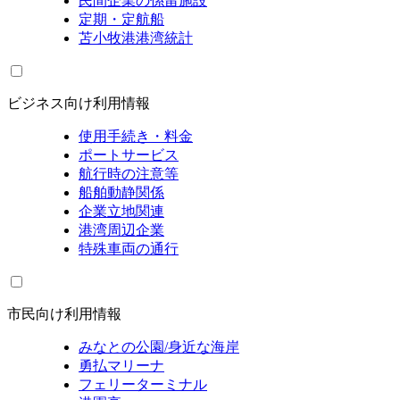
民間企業の係留施設
定期・定航船
苫小牧港港湾統計
ビジネス向け利用情報
使用手続き・料金
ポートサービス
航行時の注意等
船舶動静関係
企業立地関連
港湾周辺企業
特殊車両の通行
市民向け利用情報
みなとの公園/身近な海岸
勇払マリーナ
フェリーターミナル