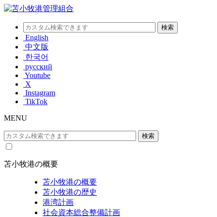
English
中文版
한국어
русский
Youtube
X
Instagram
TikTok
MENU
苫小牧港の概要
苫小牧港の概要
苫小牧港の歴史
港湾計画
社会資本総合整備計画