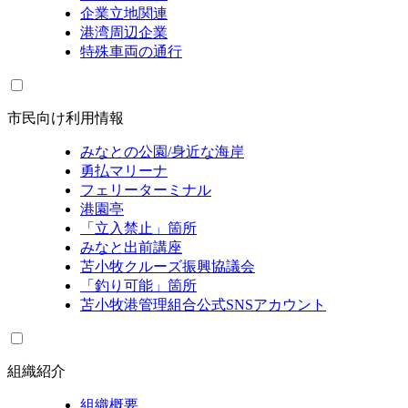
企業立地関連
港湾周辺企業
特殊車両の通行
市民向け利用情報
みなとの公園/身近な海岸
勇払マリーナ
フェリーターミナル
港園亭
「立入禁止」箇所
みなと出前講座
苫小牧クルーズ振興協議会
「釣り可能」箇所
苫小牧港管理組合公式SNSアカウント
組織紹介
組織概要