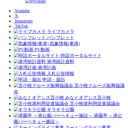
Youtube
X
Instagram
TikTok
ライブカメラ
パンフレット
気象情報(東港)
PV動画
特設ポータルサイト
港湾統計資料
港湾計画
入札公告情報
申請・届出
苫小牧クルーズ振興協議
会
みなとオアシス苫小牧
苫小牧港利用促進協議会
キラキラ公園
港園亭 ～港公
園バーベキュー施設～
ネーミングライツ事業