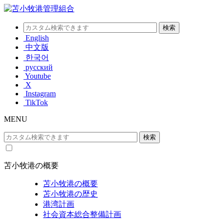
English
中文版
한국어
русский
Youtube
X
Instagram
TikTok
MENU
苫小牧港の概要
苫小牧港の概要
苫小牧港の歴史
港湾計画
社会資本総合整備計画