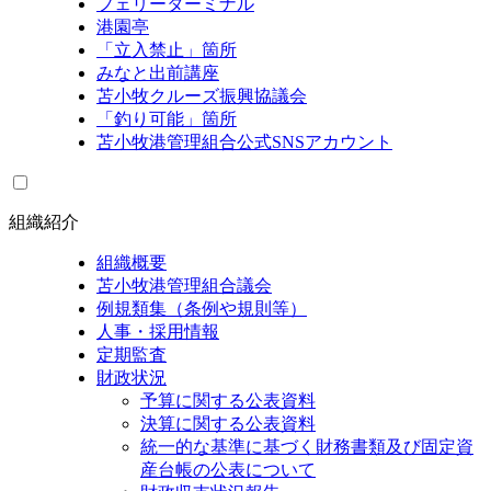
フェリーターミナル
港園亭
「立入禁止」箇所
みなと出前講座
苫小牧クルーズ振興協議会
「釣り可能」箇所
苫小牧港管理組合公式SNSアカウント
組織紹介
組織概要
苫小牧港管理組合議会
例規類集（条例や規則等）
人事・採用情報
定期監査
財政状況
予算に関する公表資料
決算に関する公表資料
統一的な基準に基づく財務書類及び固定資
産台帳の公表について