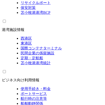
リサイクルポート
保安対策
苫小牧港港湾BCP
港湾施設情報
西港区
東港区
国際コンテナターミナル
民間企業の係留施設
定期・定航船
苫小牧港港湾統計
ビジネス向け利用情報
使用手続き・料金
ポートサービス
航行時の注意等
船舶動静関係