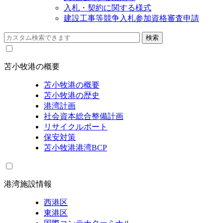
入札・契約に関する様式
建設工事等競争入札参加資格審査申請
苫小牧港の概要
苫小牧港の概要
苫小牧港の歴史
港湾計画
社会資本総合整備計画
リサイクルポート
保安対策
苫小牧港港湾BCP
港湾施設情報
西港区
東港区