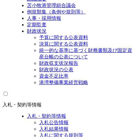
苫小牧港管理組合議会
例規類集（条例や規則等）
人事・採用情報
定期監査
財政状況
予算に関する公表資料
決算に関する公表資料
統一的な基準に基づく財務書類及び固定資
産台帳の公表について
財政収支状況報告
財政状況の公表
資金不足比率
港湾整備事業経営戦略
入札・契約等情報
入札・契約等情報
入札公告情報
入札結果情報
入札に関する規則等