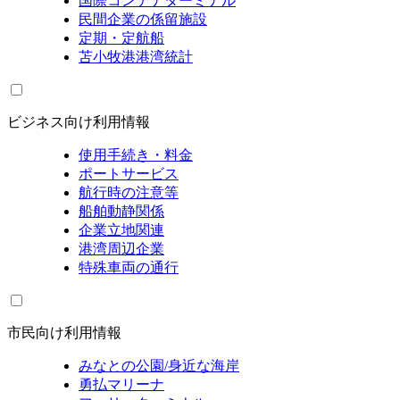
国際コンテナターミナル
民間企業の係留施設
定期・定航船
苫小牧港港湾統計
ビジネス向け利用情報
使用手続き・料金
ポートサービス
航行時の注意等
船舶動静関係
企業立地関連
港湾周辺企業
特殊車両の通行
市民向け利用情報
みなとの公園/身近な海岸
勇払マリーナ