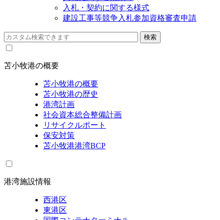
入札・契約に関する様式
建設工事等競争入札参加資格審査申請
苫小牧港の概要
苫小牧港の概要
苫小牧港の歴史
港湾計画
社会資本総合整備計画
リサイクルポート
保安対策
苫小牧港港湾BCP
港湾施設情報
西港区
東港区