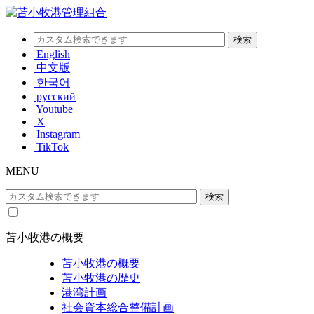
English
中文版
한국어
русский
Youtube
X
Instagram
TikTok
MENU
苫小牧港の概要
苫小牧港の概要
苫小牧港の歴史
港湾計画
社会資本総合整備計画