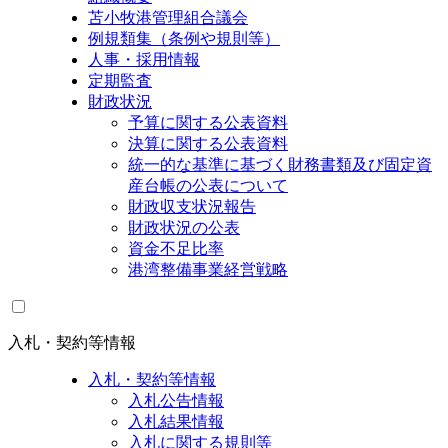
苫小牧港管理組合議会
例規類集（条例や規則等）
人事・採用情報
定期監査
財政状況
予算に関する公表資料
決算に関する公表資料
統一的な基準に基づく財務書類及び固定資
産台帳の公表について
財政収支状況報告
財政状況の公表
資金不足比率
港湾整備事業経営戦略
入札・契約等情報
入札・契約等情報
入札公告情報
入札結果情報
入札に関する規則等