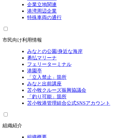
企業立地関連
港湾周辺企業
特殊車両の通行
市民向け利用情報
みなとの公園/身近な海岸
勇払マリーナ
フェリーターミナル
港園亭
「立入禁止」箇所
みなと出前講座
苫小牧クルーズ振興協議会
「釣り可能」箇所
苫小牧港管理組合公式SNSアカウント
組織紹介
組織概要