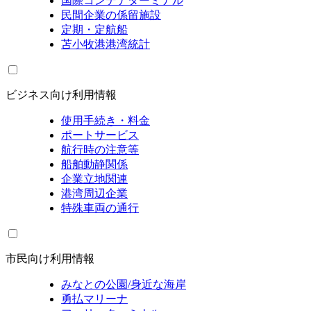
国際コンテナターミナル
民間企業の係留施設
定期・定航船
苫小牧港港湾統計
ビジネス向け利用情報
使用手続き・料金
ポートサービス
航行時の注意等
船舶動静関係
企業立地関連
港湾周辺企業
特殊車両の通行
市民向け利用情報
みなとの公園/身近な海岸
勇払マリーナ