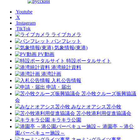
Youtube
X
Instagram
TikTok
ライブカメラ
パンフレット
気象情報(東港)
PV動画
特設ポータルサイト
港湾統計資料
港湾計画
入札公告情報
申請・届出
苫小牧クルーズ振興協議
会
みなとオアシス苫小牧
苫小牧港利用促進協議会
キラキラ公園
港園亭 ～港公
園バーベキュー施設～
ネーミングライツ事業