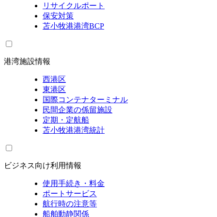
リサイクルポート
保安対策
苫小牧港港湾BCP
港湾施設情報
西港区
東港区
国際コンテナターミナル
民間企業の係留施設
定期・定航船
苫小牧港港湾統計
ビジネス向け利用情報
使用手続き・料金
ポートサービス
航行時の注意等
船舶動静関係