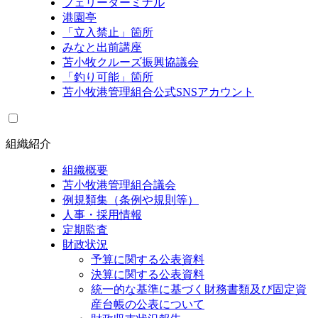
フェリーターミナル
港園亭
「立入禁止」箇所
みなと出前講座
苫小牧クルーズ振興協議会
「釣り可能」箇所
苫小牧港管理組合公式SNSアカウント
組織紹介
組織概要
苫小牧港管理組合議会
例規類集（条例や規則等）
人事・採用情報
定期監査
財政状況
予算に関する公表資料
決算に関する公表資料
統一的な基準に基づく財務書類及び固定資
産台帳の公表について