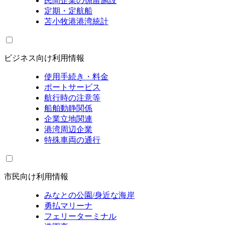
民間企業の係留施設
定期・定航船
苫小牧港港湾統計
ビジネス向け利用情報
使用手続き・料金
ポートサービス
航行時の注意等
船舶動静関係
企業立地関連
港湾周辺企業
特殊車両の通行
市民向け利用情報
みなとの公園/身近な海岸
勇払マリーナ
フェリーターミナル