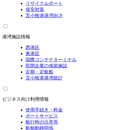
リサイクルポート
保安対策
苫小牧港港湾BCP
港湾施設情報
西港区
東港区
国際コンテナターミナル
民間企業の係留施設
定期・定航船
苫小牧港港湾統計
ビジネス向け利用情報
使用手続き・料金
ポートサービス
航行時の注意等
船舶動静関係