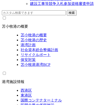
建設工事等競争入札参加資格審査申請
苫小牧港の概要
苫小牧港の概要
苫小牧港の歴史
港湾計画
社会資本総合整備計画
リサイクルポート
保安対策
苫小牧港港湾BCP
港湾施設情報
西港区
東港区
国際コンテナターミナル