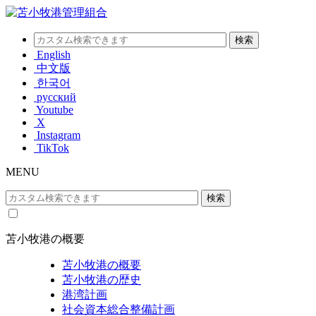
English
中文版
한국어
русский
Youtube
X
Instagram
TikTok
MENU
苫小牧港の概要
苫小牧港の概要
苫小牧港の歴史
港湾計画
社会資本総合整備計画