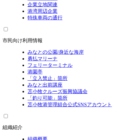
企業立地関連
港湾周辺企業
特殊車両の通行
市民向け利用情報
みなとの公園/身近な海岸
勇払マリーナ
フェリーターミナル
港園亭
「立入禁止」箇所
みなと出前講座
苫小牧クルーズ振興協議会
「釣り可能」箇所
苫小牧港管理組合公式SNSアカウント
組織紹介
組織概要