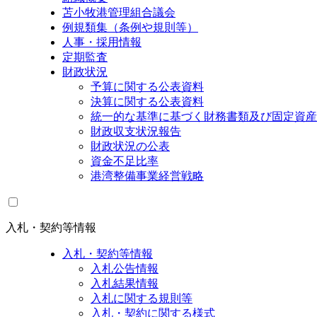
苫小牧港管理組合議会
例規類集（条例や規則等）
人事・採用情報
定期監査
財政状況
予算に関する公表資料
決算に関する公表資料
統一的な基準に基づく財務書類及び固定資産
財政収支状況報告
財政状況の公表
資金不足比率
港湾整備事業経営戦略
入札・契約等情報
入札・契約等情報
入札公告情報
入札結果情報
入札に関する規則等
入札・契約に関する様式