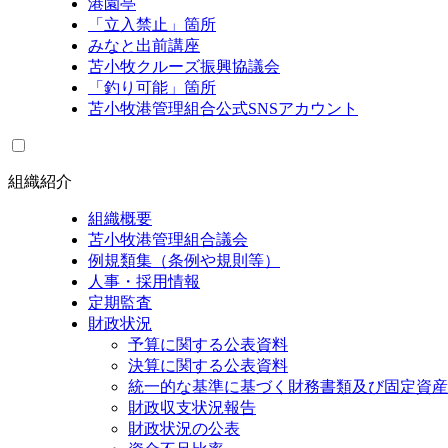
港園亭
「立入禁止」箇所
みなと出前講座
苫小牧クルーズ振興協議会
「釣り可能」箇所
苫小牧港管理組合公式SNSアカウント
組織紹介
組織概要
苫小牧港管理組合議会
例規類集（条例や規則等）
人事・採用情報
定期監査
財政状況
予算に関する公表資料
決算に関する公表資料
統一的な基準に基づく財務書類及び固定資産
財政収支状況報告
財政状況の公表