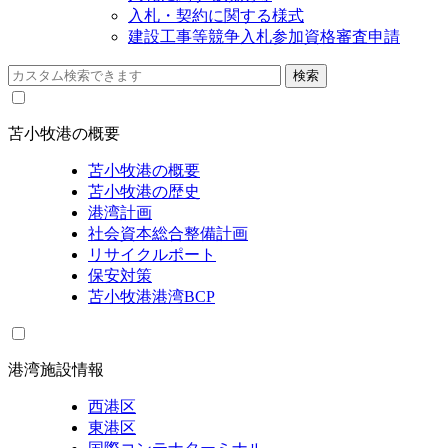
入札・契約に関する様式
建設工事等競争入札参加資格審査申請
苫小牧港の概要
苫小牧港の概要
苫小牧港の歴史
港湾計画
社会資本総合整備計画
リサイクルポート
保安対策
苫小牧港港湾BCP
港湾施設情報
西港区
東港区