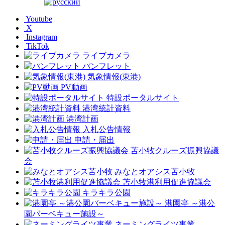
Youtube
X
Instagram
TikTok
ライブカメラ
パンフレット
気象情報(東港)
PV動画
特設ポータルサイト
港湾統計資料
港湾計画
入札公告情報
申請・届出
苫小牧クルーズ振興協議
会
みなとオアシス苫小牧
苫小牧港利用促進協議会
キラキラ公園
港園亭 ～港公
園バーベキュー施設～
ネーミングライツ事業