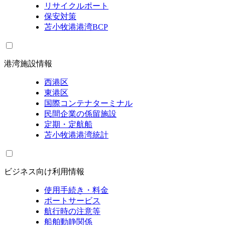
リサイクルポート
保安対策
苫小牧港港湾BCP
港湾施設情報
西港区
東港区
国際コンテナターミナル
民間企業の係留施設
定期・定航船
苫小牧港港湾統計
ビジネス向け利用情報
使用手続き・料金
ポートサービス
航行時の注意等
船舶動静関係