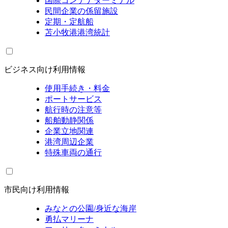
国際コンテナターミナル
民間企業の係留施設
定期・定航船
苫小牧港港湾統計
ビジネス向け利用情報
使用手続き・料金
ポートサービス
航行時の注意等
船舶動静関係
企業立地関連
港湾周辺企業
特殊車両の通行
市民向け利用情報
みなとの公園/身近な海岸
勇払マリーナ