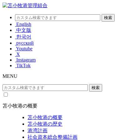
English
中文版
한국어
русский
Youtube
X
Instagram
TikTok
MENU
苫小牧港の概要
苫小牧港の概要
苫小牧港の歴史
港湾計画
社会資本総合整備計画