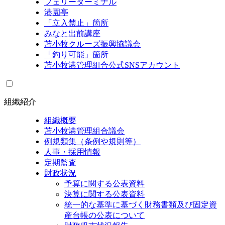
フェリーターミナル
港園亭
「立入禁止」箇所
みなと出前講座
苫小牧クルーズ振興協議会
「釣り可能」箇所
苫小牧港管理組合公式SNSアカウント
組織紹介
組織概要
苫小牧港管理組合議会
例規類集（条例や規則等）
人事・採用情報
定期監査
財政状況
予算に関する公表資料
決算に関する公表資料
統一的な基準に基づく財務書類及び固定資
産台帳の公表について