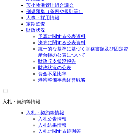
苫小牧港管理組合議会
例規類集（条例や規則等）
人事・採用情報
定期監査
財政状況
予算に関する公表資料
決算に関する公表資料
統一的な基準に基づく財務書類及び固定資
産台帳の公表について
財政収支状況報告
財政状況の公表
資金不足比率
港湾整備事業経営戦略
入札・契約等情報
入札・契約等情報
入札公告情報
入札結果情報
入札に関する規則等