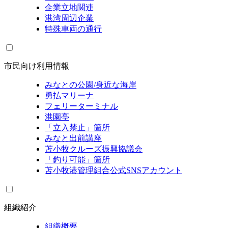
企業立地関連
港湾周辺企業
特殊車両の通行
市民向け利用情報
みなとの公園/身近な海岸
勇払マリーナ
フェリーターミナル
港園亭
「立入禁止」箇所
みなと出前講座
苫小牧クルーズ振興協議会
「釣り可能」箇所
苫小牧港管理組合公式SNSアカウント
組織紹介
組織概要