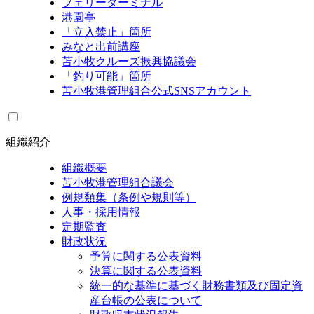
フェリーターミナル
港園亭
「立入禁止」箇所
みなと出前講座
苫小牧クルーズ振興協議会
「釣り可能」箇所
苫小牧港管理組合公式SNSアカウント
組織紹介
組織概要
苫小牧港管理組合議会
例規類集（条例や規則等）
人事・採用情報
定期監査
財政状況
予算に関する公表資料
決算に関する公表資料
統一的な基準に基づく財務書類及び固定資
産台帳の公表について