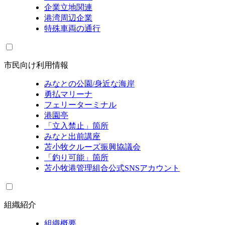
企業立地関連
港湾周辺企業
特殊車両の通行
市民向け利用情報
みなとの公園/身近な海岸
勇払マリーナ
フェリーターミナル
港園亭
「立入禁止」箇所
みなと出前講座
苫小牧クルーズ振興協議会
「釣り可能」箇所
苫小牧港管理組合公式SNSアカウント
組織紹介
組織概要