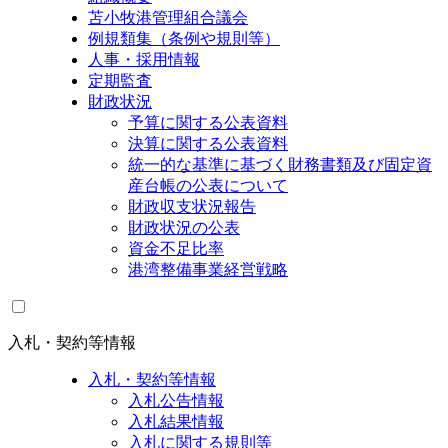
苫小牧港管理組合議会
例規類集（条例や規則等）
人事・採用情報
定期監査
財政状況
予算に関する公表資料
決算に関する公表資料
統一的な基準に基づく財務書類及び固定資
産台帳の公表について
財政収支状況報告
財政状況の公表
資金不足比率
港湾整備事業経営戦略
入札・契約等情報
入札・契約等情報
入札公告情報
入札結果情報
入札に関する規則等