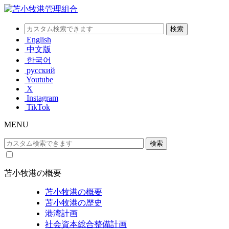
English
中文版
한국어
русский
Youtube
X
Instagram
TikTok
MENU
苫小牧港の概要
苫小牧港の概要
苫小牧港の歴史
港湾計画
社会資本総合整備計画