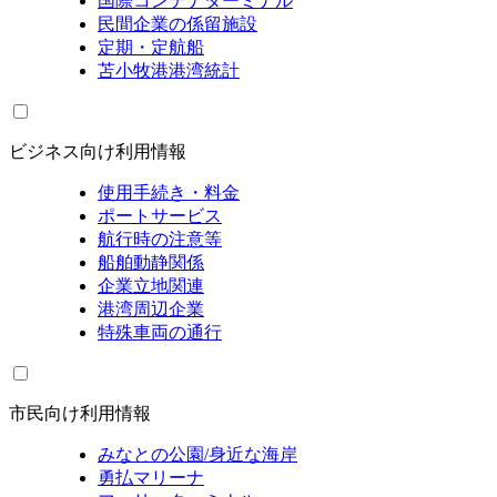
国際コンテナターミナル
民間企業の係留施設
定期・定航船
苫小牧港港湾統計
ビジネス向け利用情報
使用手続き・料金
ポートサービス
航行時の注意等
船舶動静関係
企業立地関連
港湾周辺企業
特殊車両の通行
市民向け利用情報
みなとの公園/身近な海岸
勇払マリーナ