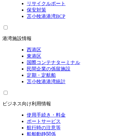
リサイクルポート
保安対策
苫小牧港港湾BCP
港湾施設情報
西港区
東港区
国際コンテナターミナル
民間企業の係留施設
定期・定航船
苫小牧港港湾統計
ビジネス向け利用情報
使用手続き・料金
ポートサービス
航行時の注意等
船舶動静関係