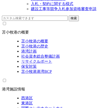
入札・契約に関する様式
建設工事等競争入札参加資格審査申請
苫小牧港の概要
苫小牧港の概要
苫小牧港の歴史
港湾計画
社会資本総合整備計画
リサイクルポート
保安対策
苫小牧港港湾BCP
港湾施設情報
西港区
東港区