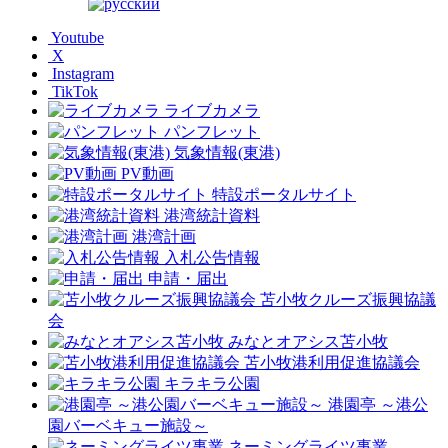
Youtube
X
Instagram
TikTok
ライブカメラ
パンフレット
気象情報(東港)
PV動画
特設ポータルサイト
港湾統計資料
港湾計画
入札公告情報
申請・届出
苫小牧クルーズ振興協議
会
みなとオアシス苫小牧
苫小牧港利用促進協議会
キラキラ公園
港園亭 ～港公
園バーベキュー施設～
ネーミングライツ事業