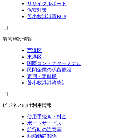
リサイクルポート
保安対策
苫小牧港港湾BCP
港湾施設情報
西港区
東港区
国際コンテナターミナル
民間企業の係留施設
定期・定航船
苫小牧港港湾統計
ビジネス向け利用情報
使用手続き・料金
ポートサービス
航行時の注意等
船舶動静関係