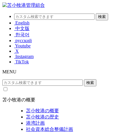
English
中文版
한국어
русский
Youtube
X
Instagram
TikTok
MENU
苫小牧港の概要
苫小牧港の概要
苫小牧港の歴史
港湾計画
社会資本総合整備計画