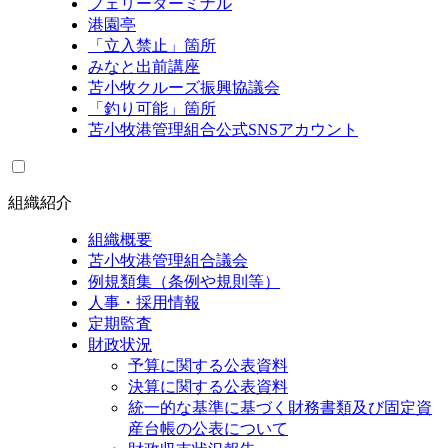
フェリーターミナル
港園亭
「立入禁止」箇所
みなと出前講座
苫小牧クルーズ振興協議会
「釣り可能」箇所
苫小牧港管理組合公式SNSアカウント
組織紹介
組織概要
苫小牧港管理組合議会
例規類集（条例や規則等）
人事・採用情報
定期監査
財政状況
予算に関する公表資料
決算に関する公表資料
統一的な基準に基づく財務書類及び固定資
産台帳の公表について