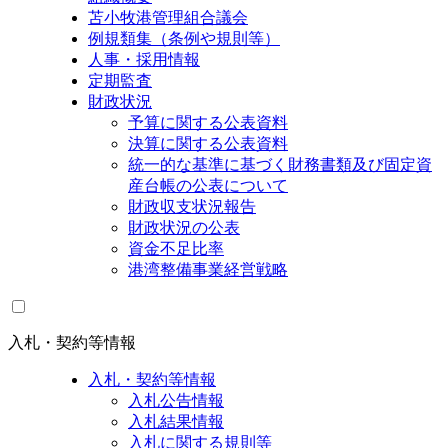
苫小牧港管理組合議会
例規類集（条例や規則等）
人事・採用情報
定期監査
財政状況
予算に関する公表資料
決算に関する公表資料
統一的な基準に基づく財務書類及び固定資
産台帳の公表について
財政収支状況報告
財政状況の公表
資金不足比率
港湾整備事業経営戦略
入札・契約等情報
入札・契約等情報
入札公告情報
入札結果情報
入札に関する規則等