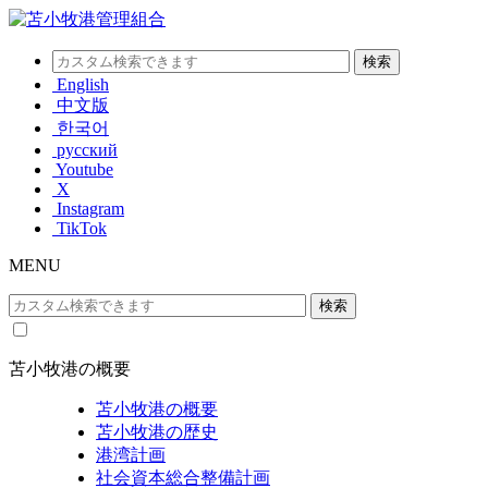
English
中文版
한국어
русский
Youtube
X
Instagram
TikTok
MENU
苫小牧港の概要
苫小牧港の概要
苫小牧港の歴史
港湾計画
社会資本総合整備計画