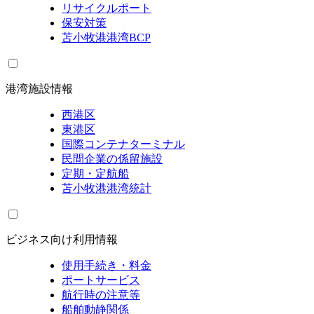
リサイクルポート
保安対策
苫小牧港港湾BCP
港湾施設情報
西港区
東港区
国際コンテナターミナル
民間企業の係留施設
定期・定航船
苫小牧港港湾統計
ビジネス向け利用情報
使用手続き・料金
ポートサービス
航行時の注意等
船舶動静関係