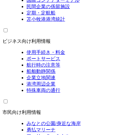
国際コンテナターミナル
民間企業の係留施設
定期・定航船
苫小牧港港湾統計
ビジネス向け利用情報
使用手続き・料金
ポートサービス
航行時の注意等
船舶動静関係
企業立地関連
港湾周辺企業
特殊車両の通行
市民向け利用情報
みなとの公園/身近な海岸
勇払マリーナ