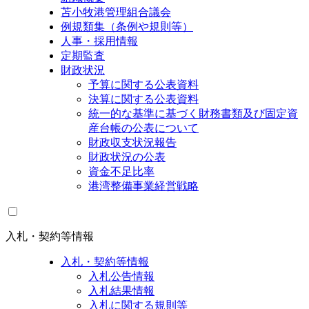
苫小牧港管理組合議会
例規類集（条例や規則等）
人事・採用情報
定期監査
財政状況
予算に関する公表資料
決算に関する公表資料
統一的な基準に基づく財務書類及び固定資
産台帳の公表について
財政収支状況報告
財政状況の公表
資金不足比率
港湾整備事業経営戦略
入札・契約等情報
入札・契約等情報
入札公告情報
入札結果情報
入札に関する規則等