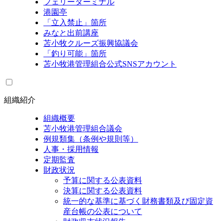
フェリーターミナル
港園亭
「立入禁止」箇所
みなと出前講座
苫小牧クルーズ振興協議会
「釣り可能」箇所
苫小牧港管理組合公式SNSアカウント
組織紹介
組織概要
苫小牧港管理組合議会
例規類集（条例や規則等）
人事・採用情報
定期監査
財政状況
予算に関する公表資料
決算に関する公表資料
統一的な基準に基づく財務書類及び固定資
産台帳の公表について