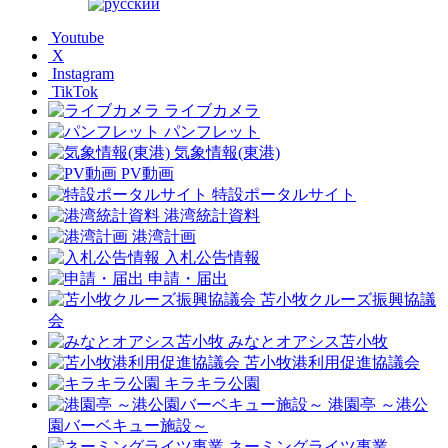
Youtube
X
Instagram
TikTok
ライブカメラ
パンフレット
気象情報(東港)
PV動画
特設ポータルサイト
港湾統計資料
港湾計画
入札公告情報
申請・届出
苫小牧クルーズ振興協議
会
みなとオアシス苫小牧
苫小牧港利用促進協議会
キラキラ公園
港園亭 ～港公
園バーベキュー施設～
ネーミングライツ事業