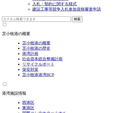
入札・契約に関する様式
建設工事等競争入札参加資格審査申請
苫小牧港の概要
苫小牧港の概要
苫小牧港の歴史
港湾計画
社会資本総合整備計画
リサイクルポート
保安対策
苫小牧港港湾BCP
港湾施設情報
西港区
東港区