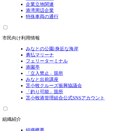
企業立地関連
港湾周辺企業
特殊車両の通行
市民向け利用情報
みなとの公園/身近な海岸
勇払マリーナ
フェリーターミナル
港園亭
「立入禁止」箇所
みなと出前講座
苫小牧クルーズ振興協議会
「釣り可能」箇所
苫小牧港管理組合公式SNSアカウント
組織紹介
組織概要