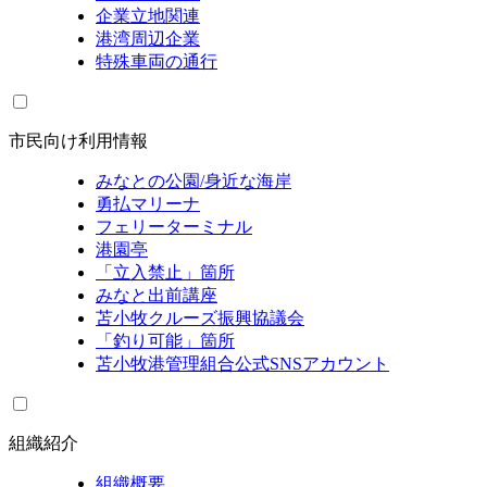
企業立地関連
港湾周辺企業
特殊車両の通行
市民向け利用情報
みなとの公園/身近な海岸
勇払マリーナ
フェリーターミナル
港園亭
「立入禁止」箇所
みなと出前講座
苫小牧クルーズ振興協議会
「釣り可能」箇所
苫小牧港管理組合公式SNSアカウント
組織紹介
組織概要