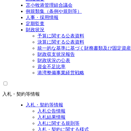
苫小牧港管理組合議会
例規類集（条例や規則等）
人事・採用情報
定期監査
財政状況
予算に関する公表資料
決算に関する公表資料
統一的な基準に基づく財務書類及び固定資産
財政収支状況報告
財政状況の公表
資金不足比率
港湾整備事業経営戦略
入札・契約等情報
入札・契約等情報
入札公告情報
入札結果情報
入札に関する規則等
入札・契約に関する様式