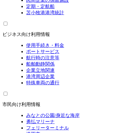
民間企業の係留施設
定期・定航船
苫小牧港港湾統計
ビジネス向け利用情報
使用手続き・料金
ポートサービス
航行時の注意等
船舶動静関係
企業立地関連
港湾周辺企業
特殊車両の通行
市民向け利用情報
みなとの公園/身近な海岸
勇払マリーナ
フェリーターミナル