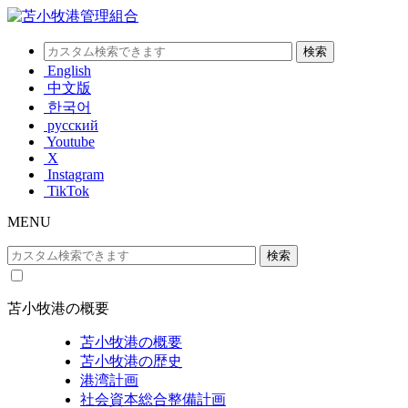
English
中文版
한국어
русский
Youtube
X
Instagram
TikTok
MENU
苫小牧港の概要
苫小牧港の概要
苫小牧港の歴史
港湾計画
社会資本総合整備計画