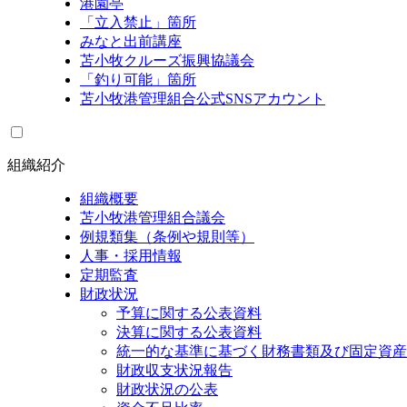
港園亭
「立入禁止」箇所
みなと出前講座
苫小牧クルーズ振興協議会
「釣り可能」箇所
苫小牧港管理組合公式SNSアカウント
組織紹介
組織概要
苫小牧港管理組合議会
例規類集（条例や規則等）
人事・採用情報
定期監査
財政状況
予算に関する公表資料
決算に関する公表資料
統一的な基準に基づく財務書類及び固定資産
財政収支状況報告
財政状況の公表