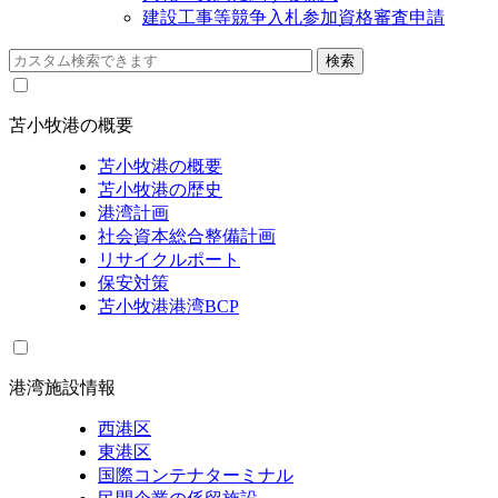
建設工事等競争入札参加資格審査申請
苫小牧港の概要
苫小牧港の概要
苫小牧港の歴史
港湾計画
社会資本総合整備計画
リサイクルポート
保安対策
苫小牧港港湾BCP
港湾施設情報
西港区
東港区
国際コンテナターミナル