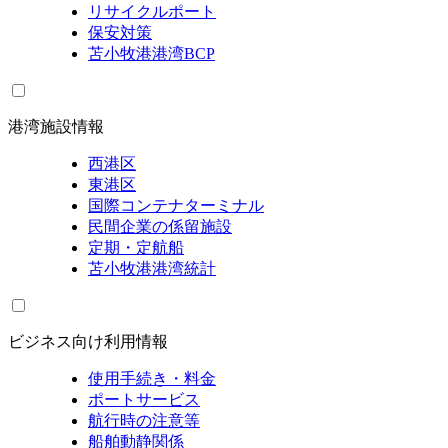
リサイクルポート
保安対策
苫小牧港港湾BCP
港湾施設情報
西港区
東港区
国際コンテナターミナル
民間企業の係留施設
定期・定航船
苫小牧港港湾統計
ビジネス向け利用情報
使用手続き・料金
ポートサービス
航行時の注意等
船舶動静関係