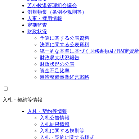
苫小牧港管理組合議会
例規類集（条例や規則等）
人事・採用情報
定期監査
財政状況
予算に関する公表資料
決算に関する公表資料
統一的な基準に基づく財務書類及び固定資産
財政収支状況報告
財政状況の公表
資金不足比率
港湾整備事業経営戦略
入札・契約等情報
入札・契約等情報
入札公告情報
入札結果情報
入札に関する規則等
入札・契約に関する様式