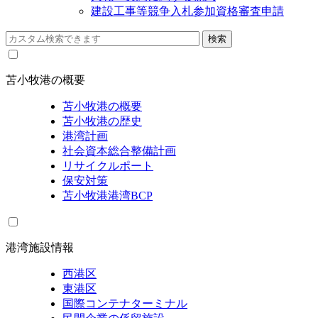
建設工事等競争入札参加資格審査申請
苫小牧港の概要
苫小牧港の概要
苫小牧港の歴史
港湾計画
社会資本総合整備計画
リサイクルポート
保安対策
苫小牧港港湾BCP
港湾施設情報
西港区
東港区
国際コンテナターミナル