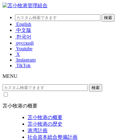
English
中文版
한국어
русский
Youtube
X
Instagram
TikTok
MENU
苫小牧港の概要
苫小牧港の概要
苫小牧港の歴史
港湾計画
社会資本総合整備計画