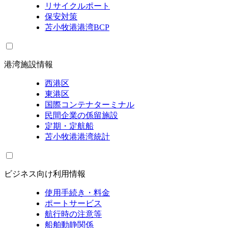
リサイクルポート
保安対策
苫小牧港港湾BCP
港湾施設情報
西港区
東港区
国際コンテナターミナル
民間企業の係留施設
定期・定航船
苫小牧港港湾統計
ビジネス向け利用情報
使用手続き・料金
ポートサービス
航行時の注意等
船舶動静関係