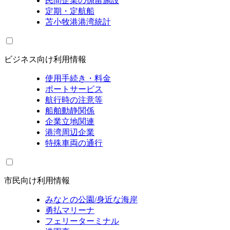
民間企業の係留施設
定期・定航船
苫小牧港港湾統計
ビジネス向け利用情報
使用手続き・料金
ポートサービス
航行時の注意等
船舶動静関係
企業立地関連
港湾周辺企業
特殊車両の通行
市民向け利用情報
みなとの公園/身近な海岸
勇払マリーナ
フェリーターミナル