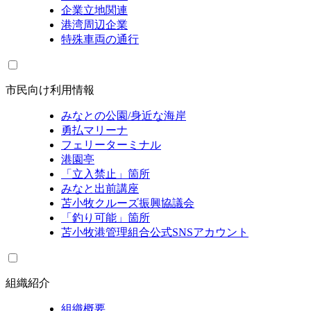
企業立地関連
港湾周辺企業
特殊車両の通行
市民向け利用情報
みなとの公園/身近な海岸
勇払マリーナ
フェリーターミナル
港園亭
「立入禁止」箇所
みなと出前講座
苫小牧クルーズ振興協議会
「釣り可能」箇所
苫小牧港管理組合公式SNSアカウント
組織紹介
組織概要