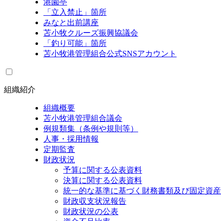
港園亭
「立入禁止」箇所
みなと出前講座
苫小牧クルーズ振興協議会
「釣り可能」箇所
苫小牧港管理組合公式SNSアカウント
組織紹介
組織概要
苫小牧港管理組合議会
例規類集（条例や規則等）
人事・採用情報
定期監査
財政状況
予算に関する公表資料
決算に関する公表資料
統一的な基準に基づく財務書類及び固定資産
財政収支状況報告
財政状況の公表