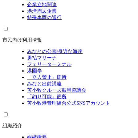
企業立地関連
港湾周辺企業
特殊車両の通行
市民向け利用情報
みなとの公園/身近な海岸
勇払マリーナ
フェリーターミナル
港園亭
「立入禁止」箇所
みなと出前講座
苫小牧クルーズ振興協議会
「釣り可能」箇所
苫小牧港管理組合公式SNSアカウント
組織紹介
組織概要