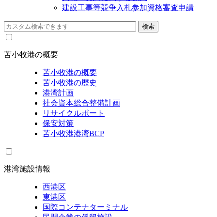
建設工事等競争入札参加資格審査申請
苫小牧港の概要
苫小牧港の概要
苫小牧港の歴史
港湾計画
社会資本総合整備計画
リサイクルポート
保安対策
苫小牧港港湾BCP
港湾施設情報
西港区
東港区
国際コンテナターミナル