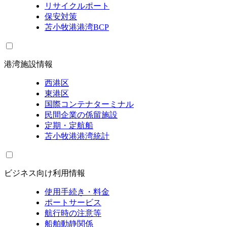
リサイクルポート
保安対策
苫小牧港港湾BCP
港湾施設情報
西港区
東港区
国際コンテナターミナル
民間企業の係留施設
定期・定航船
苫小牧港港湾統計
ビジネス向け利用情報
使用手続き・料金
ポートサービス
航行時の注意等
船舶動静関係