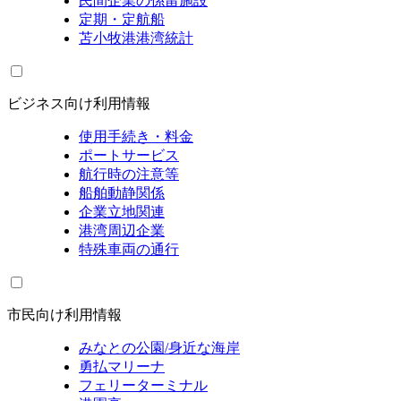
民間企業の係留施設
定期・定航船
苫小牧港港湾統計
ビジネス向け利用情報
使用手続き・料金
ポートサービス
航行時の注意等
船舶動静関係
企業立地関連
港湾周辺企業
特殊車両の通行
市民向け利用情報
みなとの公園/身近な海岸
勇払マリーナ
フェリーターミナル