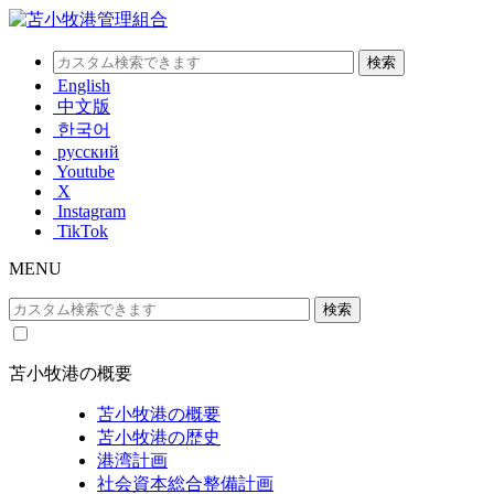
English
中文版
한국어
русский
Youtube
X
Instagram
TikTok
MENU
苫小牧港の概要
苫小牧港の概要
苫小牧港の歴史
港湾計画
社会資本総合整備計画