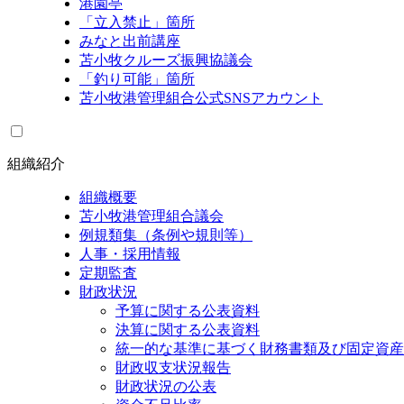
港園亭
「立入禁止」箇所
みなと出前講座
苫小牧クルーズ振興協議会
「釣り可能」箇所
苫小牧港管理組合公式SNSアカウント
組織紹介
組織概要
苫小牧港管理組合議会
例規類集（条例や規則等）
人事・採用情報
定期監査
財政状況
予算に関する公表資料
決算に関する公表資料
統一的な基準に基づく財務書類及び固定資産
財政収支状況報告
財政状況の公表