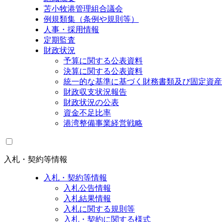
苫小牧港管理組合議会
例規類集（条例や規則等）
人事・採用情報
定期監査
財政状況
予算に関する公表資料
決算に関する公表資料
統一的な基準に基づく財務書類及び固定資産
財政収支状況報告
財政状況の公表
資金不足比率
港湾整備事業経営戦略
入札・契約等情報
入札・契約等情報
入札公告情報
入札結果情報
入札に関する規則等
入札・契約に関する様式