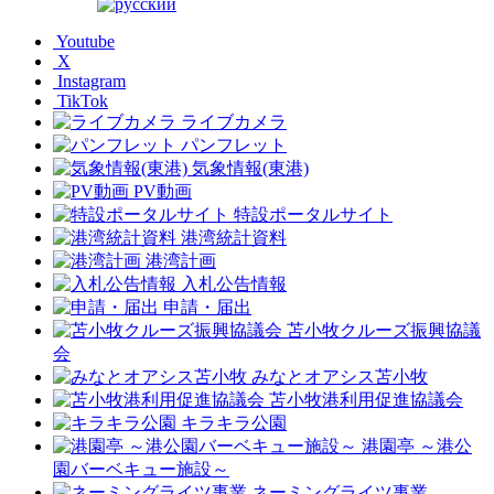
Youtube
X
Instagram
TikTok
ライブカメラ
パンフレット
気象情報(東港)
PV動画
特設ポータルサイト
港湾統計資料
港湾計画
入札公告情報
申請・届出
苫小牧クルーズ振興協議
会
みなとオアシス苫小牧
苫小牧港利用促進協議会
キラキラ公園
港園亭 ～港公
園バーベキュー施設～
ネーミングライツ事業