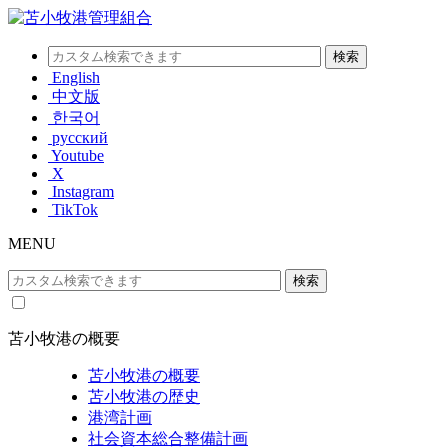
English
中文版
한국어
русский
Youtube
X
Instagram
TikTok
MENU
苫小牧港の概要
苫小牧港の概要
苫小牧港の歴史
港湾計画
社会資本総合整備計画