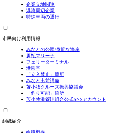
企業立地関連
港湾周辺企業
特殊車両の通行
市民向け利用情報
みなとの公園/身近な海岸
勇払マリーナ
フェリーターミナル
港園亭
「立入禁止」箇所
みなと出前講座
苫小牧クルーズ振興協議会
「釣り可能」箇所
苫小牧港管理組合公式SNSアカウント
組織紹介
組織概要