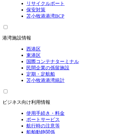
リサイクルポート
保安対策
苫小牧港港湾BCP
港湾施設情報
西港区
東港区
国際コンテナターミナル
民間企業の係留施設
定期・定航船
苫小牧港港湾統計
ビジネス向け利用情報
使用手続き・料金
ポートサービス
航行時の注意等
船舶動静関係