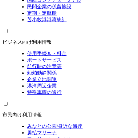
国際コンテナターミナル
民間企業の係留施設
定期・定航船
苫小牧港港湾統計
ビジネス向け利用情報
使用手続き・料金
ポートサービス
航行時の注意等
船舶動静関係
企業立地関連
港湾周辺企業
特殊車両の通行
市民向け利用情報
みなとの公園/身近な海岸
勇払マリーナ