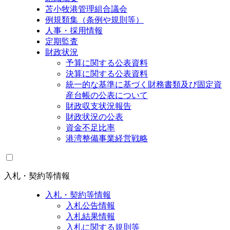
苫小牧港管理組合議会
例規類集（条例や規則等）
人事・採用情報
定期監査
財政状況
予算に関する公表資料
決算に関する公表資料
統一的な基準に基づく財務書類及び固定資
産台帳の公表について
財政収支状況報告
財政状況の公表
資金不足比率
港湾整備事業経営戦略
入札・契約等情報
入札・契約等情報
入札公告情報
入札結果情報
入札に関する規則等