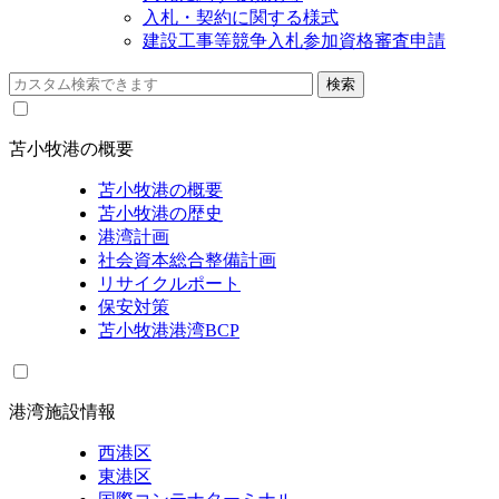
入札・契約に関する様式
建設工事等競争入札参加資格審査申請
苫小牧港の概要
苫小牧港の概要
苫小牧港の歴史
港湾計画
社会資本総合整備計画
リサイクルポート
保安対策
苫小牧港港湾BCP
港湾施設情報
西港区
東港区