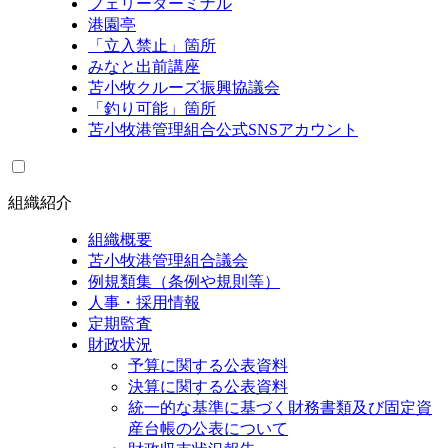
フェリーターミナル
港園亭
「立入禁止」箇所
みなと出前講座
苫小牧クルーズ振興協議会
「釣り可能」箇所
苫小牧港管理組合公式SNSアカウント
組織紹介
組織概要
苫小牧港管理組合議会
例規類集（条例や規則等）
人事・採用情報
定期監査
財政状況
予算に関する公表資料
決算に関する公表資料
統一的な基準に基づく財務書類及び固定資
産台帳の公表について