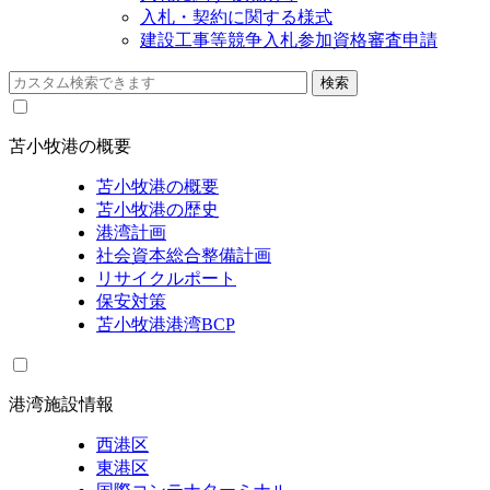
入札・契約に関する様式
建設工事等競争入札参加資格審査申請
苫小牧港の概要
苫小牧港の概要
苫小牧港の歴史
港湾計画
社会資本総合整備計画
リサイクルポート
保安対策
苫小牧港港湾BCP
港湾施設情報
西港区
東港区