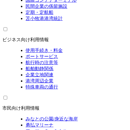
国際コンテナターミナル
民間企業の係留施設
定期・定航船
苫小牧港港湾統計
ビジネス向け利用情報
使用手続き・料金
ポートサービス
航行時の注意等
船舶動静関係
企業立地関連
港湾周辺企業
特殊車両の通行
市民向け利用情報
みなとの公園/身近な海岸
勇払マリーナ