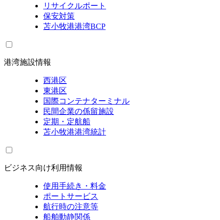
リサイクルポート
保安対策
苫小牧港港湾BCP
港湾施設情報
西港区
東港区
国際コンテナターミナル
民間企業の係留施設
定期・定航船
苫小牧港港湾統計
ビジネス向け利用情報
使用手続き・料金
ポートサービス
航行時の注意等
船舶動静関係