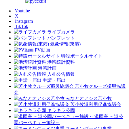
Youtube
X
Instagram
TikTok
ライブカメラ
パンフレット
気象情報(東港)
PV動画
特設ポータルサイト
港湾統計資料
港湾計画
入札公告情報
申請・届出
苫小牧クルーズ振興協議
会
みなとオアシス苫小牧
苫小牧港利用促進協議会
キラキラ公園
港園亭 ～港公
園バーベキュー施設～
ネーミングライツ事業