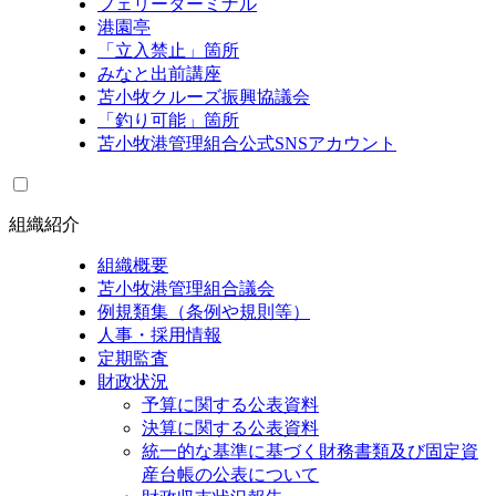
フェリーターミナル
港園亭
「立入禁止」箇所
みなと出前講座
苫小牧クルーズ振興協議会
「釣り可能」箇所
苫小牧港管理組合公式SNSアカウント
組織紹介
組織概要
苫小牧港管理組合議会
例規類集（条例や規則等）
人事・採用情報
定期監査
財政状況
予算に関する公表資料
決算に関する公表資料
統一的な基準に基づく財務書類及び固定資
産台帳の公表について