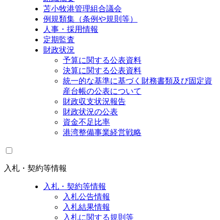
苫小牧港管理組合議会
例規類集（条例や規則等）
人事・採用情報
定期監査
財政状況
予算に関する公表資料
決算に関する公表資料
統一的な基準に基づく財務書類及び固定資
産台帳の公表について
財政収支状況報告
財政状況の公表
資金不足比率
港湾整備事業経営戦略
入札・契約等情報
入札・契約等情報
入札公告情報
入札結果情報
入札に関する規則等