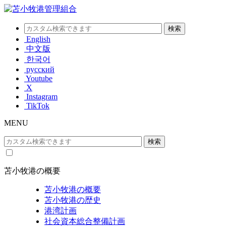
English
中文版
한국어
русский
Youtube
X
Instagram
TikTok
MENU
苫小牧港の概要
苫小牧港の概要
苫小牧港の歴史
港湾計画
社会資本総合整備計画