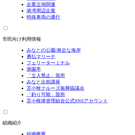
企業立地関連
港湾周辺企業
特殊車両の通行
市民向け利用情報
みなとの公園/身近な海岸
勇払マリーナ
フェリーターミナル
港園亭
「立入禁止」箇所
みなと出前講座
苫小牧クルーズ振興協議会
「釣り可能」箇所
苫小牧港管理組合公式SNSアカウント
組織紹介
組織概要