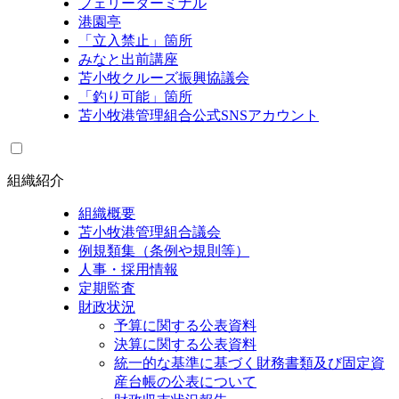
フェリーターミナル
港園亭
「立入禁止」箇所
みなと出前講座
苫小牧クルーズ振興協議会
「釣り可能」箇所
苫小牧港管理組合公式SNSアカウント
組織紹介
組織概要
苫小牧港管理組合議会
例規類集（条例や規則等）
人事・採用情報
定期監査
財政状況
予算に関する公表資料
決算に関する公表資料
統一的な基準に基づく財務書類及び固定資
産台帳の公表について