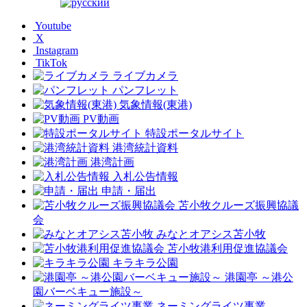
Youtube
X
Instagram
TikTok
ライブカメラ
パンフレット
気象情報(東港)
PV動画
特設ポータルサイト
港湾統計資料
港湾計画
入札公告情報
申請・届出
苫小牧クルーズ振興協議
会
みなとオアシス苫小牧
苫小牧港利用促進協議会
キラキラ公園
港園亭 ～港公
園バーベキュー施設～
ネーミングライツ事業