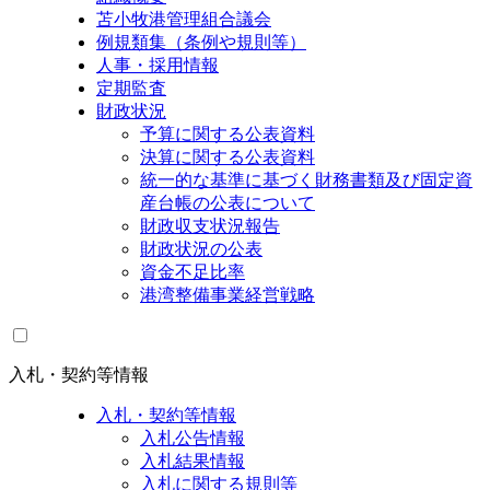
苫小牧港管理組合議会
例規類集（条例や規則等）
人事・採用情報
定期監査
財政状況
予算に関する公表資料
決算に関する公表資料
統一的な基準に基づく財務書類及び固定資
産台帳の公表について
財政収支状況報告
財政状況の公表
資金不足比率
港湾整備事業経営戦略
入札・契約等情報
入札・契約等情報
入札公告情報
入札結果情報
入札に関する規則等