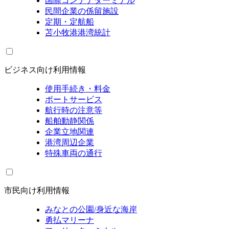
国際コンテナターミナル
民間企業の係留施設
定期・定航船
苫小牧港港湾統計
ビジネス向け利用情報
使用手続き・料金
ポートサービス
航行時の注意等
船舶動静関係
企業立地関連
港湾周辺企業
特殊車両の通行
市民向け利用情報
みなとの公園/身近な海岸
勇払マリーナ