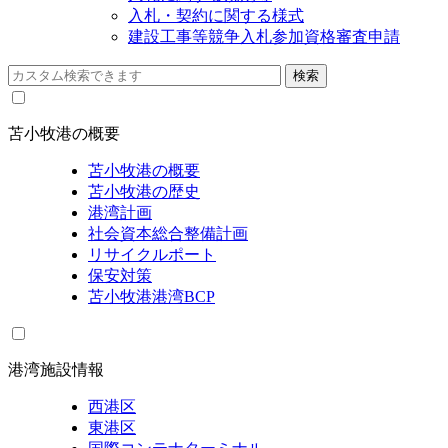
入札・契約に関する様式
建設工事等競争入札参加資格審査申請
苫小牧港の概要
苫小牧港の概要
苫小牧港の歴史
港湾計画
社会資本総合整備計画
リサイクルポート
保安対策
苫小牧港港湾BCP
港湾施設情報
西港区
東港区