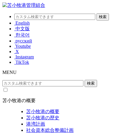
English
中文版
한국어
русский
Youtube
X
Instagram
TikTok
MENU
苫小牧港の概要
苫小牧港の概要
苫小牧港の歴史
港湾計画
社会資本総合整備計画