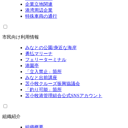
企業立地関連
港湾周辺企業
特殊車両の通行
市民向け利用情報
みなとの公園/身近な海岸
勇払マリーナ
フェリーターミナル
港園亭
「立入禁止」箇所
みなと出前講座
苫小牧クルーズ振興協議会
「釣り可能」箇所
苫小牧港管理組合公式SNSアカウント
組織紹介
組織概要