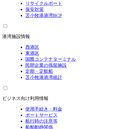
リサイクルポート
保安対策
苫小牧港港湾BCP
港湾施設情報
西港区
東港区
国際コンテナターミナル
民間企業の係留施設
定期・定航船
苫小牧港港湾統計
ビジネス向け利用情報
使用手続き・料金
ポートサービス
航行時の注意等
船舶動静関係