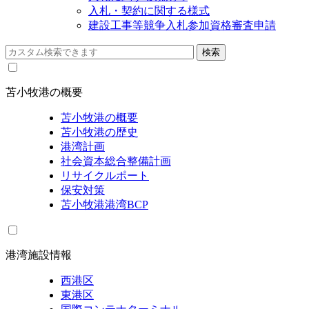
入札・契約に関する様式
建設工事等競争入札参加資格審査申請
苫小牧港の概要
苫小牧港の概要
苫小牧港の歴史
港湾計画
社会資本総合整備計画
リサイクルポート
保安対策
苫小牧港港湾BCP
港湾施設情報
西港区
東港区