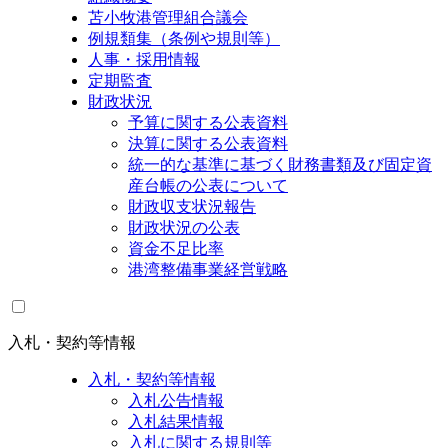
苫小牧港管理組合議会
例規類集（条例や規則等）
人事・採用情報
定期監査
財政状況
予算に関する公表資料
決算に関する公表資料
統一的な基準に基づく財務書類及び固定資
産台帳の公表について
財政収支状況報告
財政状況の公表
資金不足比率
港湾整備事業経営戦略
入札・契約等情報
入札・契約等情報
入札公告情報
入札結果情報
入札に関する規則等