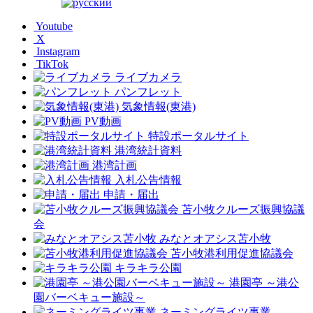
Youtube
X
Instagram
TikTok
ライブカメラ
パンフレット
気象情報(東港)
PV動画
特設ポータルサイト
港湾統計資料
港湾計画
入札公告情報
申請・届出
苫小牧クルーズ振興協議
会
みなとオアシス苫小牧
苫小牧港利用促進協議会
キラキラ公園
港園亭 ～港公
園バーベキュー施設～
ネーミングライツ事業