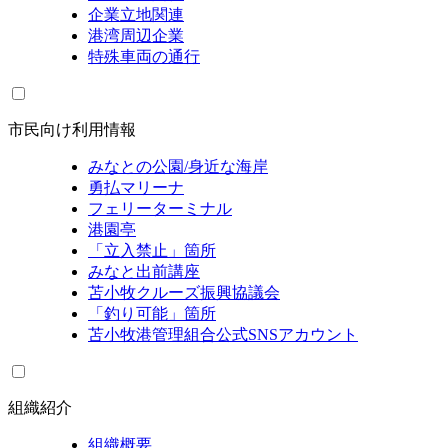
企業立地関連
港湾周辺企業
特殊車両の通行
市民向け利用情報
みなとの公園/身近な海岸
勇払マリーナ
フェリーターミナル
港園亭
「立入禁止」箇所
みなと出前講座
苫小牧クルーズ振興協議会
「釣り可能」箇所
苫小牧港管理組合公式SNSアカウント
組織紹介
組織概要