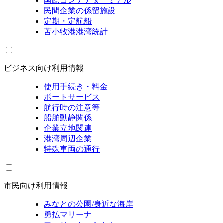
国際コンテナターミナル
民間企業の係留施設
定期・定航船
苫小牧港港湾統計
ビジネス向け利用情報
使用手続き・料金
ポートサービス
航行時の注意等
船舶動静関係
企業立地関連
港湾周辺企業
特殊車両の通行
市民向け利用情報
みなとの公園/身近な海岸
勇払マリーナ