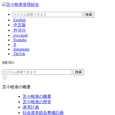
English
中文版
한국어
русский
Youtube
X
Instagram
TikTok
MENU
苫小牧港の概要
苫小牧港の概要
苫小牧港の歴史
港湾計画
社会資本総合整備計画