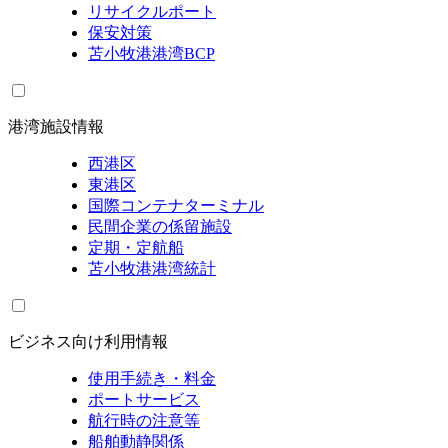
リサイクルポート
保安対策
苫小牧港港湾BCP
港湾施設情報
西港区
東港区
国際コンテナターミナル
民間企業の係留施設
定期・定航船
苫小牧港港湾統計
ビジネス向け利用情報
使用手続き・料金
ポートサービス
航行時の注意等
船舶動静関係