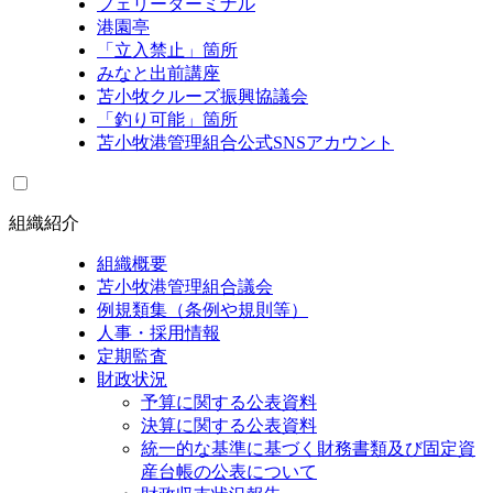
フェリーターミナル
港園亭
「立入禁止」箇所
みなと出前講座
苫小牧クルーズ振興協議会
「釣り可能」箇所
苫小牧港管理組合公式SNSアカウント
組織紹介
組織概要
苫小牧港管理組合議会
例規類集（条例や規則等）
人事・採用情報
定期監査
財政状況
予算に関する公表資料
決算に関する公表資料
統一的な基準に基づく財務書類及び固定資
産台帳の公表について