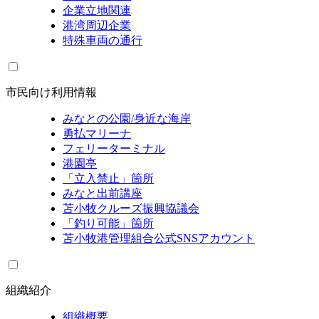
企業立地関連
港湾周辺企業
特殊車両の通行
市民向け利用情報
みなとの公園/身近な海岸
勇払マリーナ
フェリーターミナル
港園亭
「立入禁止」箇所
みなと出前講座
苫小牧クルーズ振興協議会
「釣り可能」箇所
苫小牧港管理組合公式SNSアカウント
組織紹介
組織概要