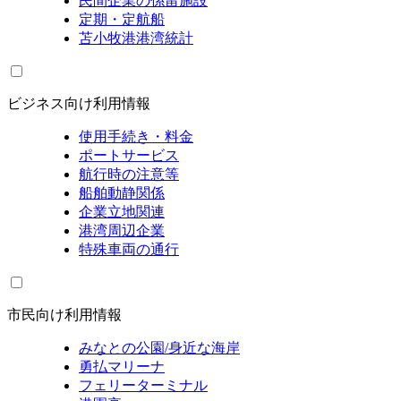
民間企業の係留施設
定期・定航船
苫小牧港港湾統計
ビジネス向け利用情報
使用手続き・料金
ポートサービス
航行時の注意等
船舶動静関係
企業立地関連
港湾周辺企業
特殊車両の通行
市民向け利用情報
みなとの公園/身近な海岸
勇払マリーナ
フェリーターミナル