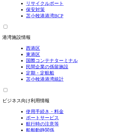
リサイクルポート
保安対策
苫小牧港港湾BCP
港湾施設情報
西港区
東港区
国際コンテナターミナル
民間企業の係留施設
定期・定航船
苫小牧港港湾統計
ビジネス向け利用情報
使用手続き・料金
ポートサービス
航行時の注意等
船舶動静関係