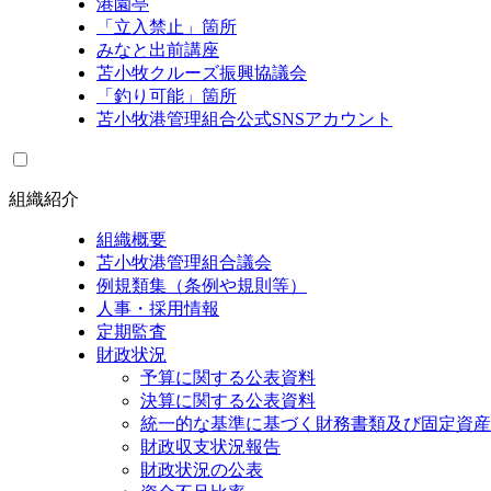
港園亭
「立入禁止」箇所
みなと出前講座
苫小牧クルーズ振興協議会
「釣り可能」箇所
苫小牧港管理組合公式SNSアカウント
組織紹介
組織概要
苫小牧港管理組合議会
例規類集（条例や規則等）
人事・採用情報
定期監査
財政状況
予算に関する公表資料
決算に関する公表資料
統一的な基準に基づく財務書類及び固定資産
財政収支状況報告
財政状況の公表