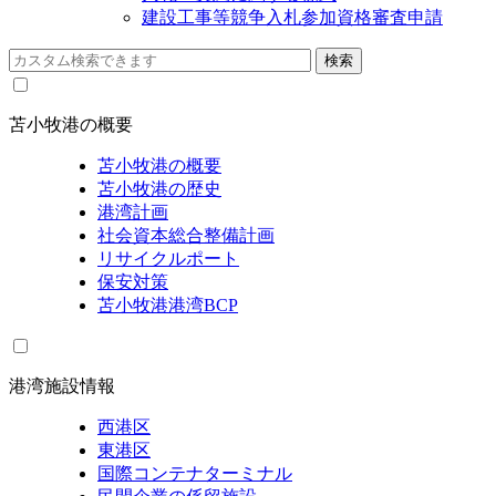
建設工事等競争入札参加資格審査申請
苫小牧港の概要
苫小牧港の概要
苫小牧港の歴史
港湾計画
社会資本総合整備計画
リサイクルポート
保安対策
苫小牧港港湾BCP
港湾施設情報
西港区
東港区
国際コンテナターミナル