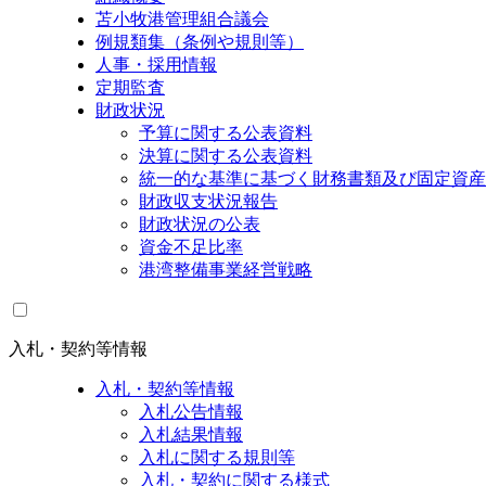
苫小牧港管理組合議会
例規類集（条例や規則等）
人事・採用情報
定期監査
財政状況
予算に関する公表資料
決算に関する公表資料
統一的な基準に基づく財務書類及び固定資産
財政収支状況報告
財政状況の公表
資金不足比率
港湾整備事業経営戦略
入札・契約等情報
入札・契約等情報
入札公告情報
入札結果情報
入札に関する規則等
入札・契約に関する様式