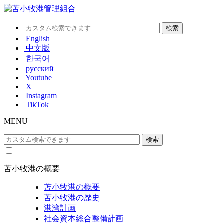
English
中文版
한국어
русский
Youtube
X
Instagram
TikTok
MENU
苫小牧港の概要
苫小牧港の概要
苫小牧港の歴史
港湾計画
社会資本総合整備計画