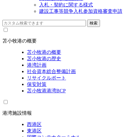
入札・契約に関する様式
建設工事等競争入札参加資格審査申請
苫小牧港の概要
苫小牧港の概要
苫小牧港の歴史
港湾計画
社会資本総合整備計画
リサイクルポート
保安対策
苫小牧港港湾BCP
港湾施設情報
西港区
東港区