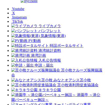
Youtube
X
Instagram
TikTok
ライブカメラ
パンフレット
気象情報(東港)
PV動画
特設ポータルサイト
港湾統計資料
港湾計画
入札公告情報
申請・届出
苫小牧クルーズ振興協議
会
みなとオアシス苫小牧
苫小牧港利用促進協議会
キラキラ公園
港園亭 ～港公
園バーベキュー施設～
ネーミングライツ事業