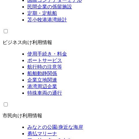
国際コンテナターミナル
民間企業の係留施設
定期・定航船
苫小牧港港湾統計
ビジネス向け利用情報
使用手続き・料金
ポートサービス
航行時の注意等
船舶動静関係
企業立地関連
港湾周辺企業
特殊車両の通行
市民向け利用情報
みなとの公園/身近な海岸
勇払マリーナ