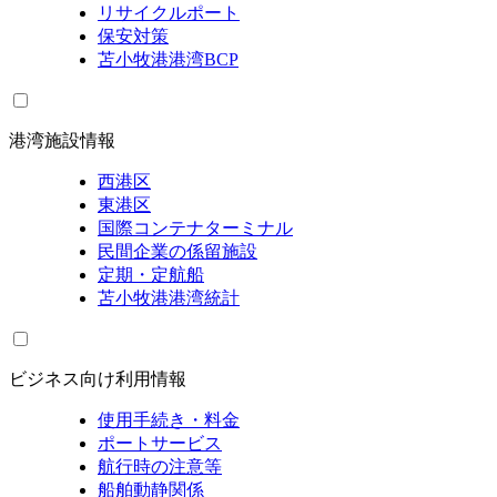
リサイクルポート
保安対策
苫小牧港港湾BCP
港湾施設情報
西港区
東港区
国際コンテナターミナル
民間企業の係留施設
定期・定航船
苫小牧港港湾統計
ビジネス向け利用情報
使用手続き・料金
ポートサービス
航行時の注意等
船舶動静関係