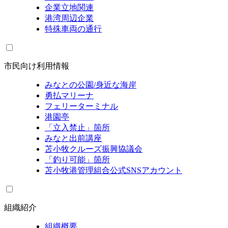
企業立地関連
港湾周辺企業
特殊車両の通行
市民向け利用情報
みなとの公園/身近な海岸
勇払マリーナ
フェリーターミナル
港園亭
「立入禁止」箇所
みなと出前講座
苫小牧クルーズ振興協議会
「釣り可能」箇所
苫小牧港管理組合公式SNSアカウント
組織紹介
組織概要