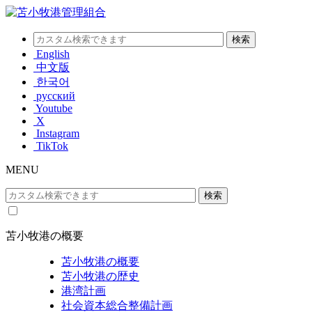
English
中文版
한국어
русский
Youtube
X
Instagram
TikTok
MENU
苫小牧港の概要
苫小牧港の概要
苫小牧港の歴史
港湾計画
社会資本総合整備計画