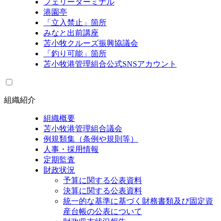
フェリーターミナル
港園亭
「立入禁止」箇所
みなと出前講座
苫小牧クルーズ振興協議会
「釣り可能」箇所
苫小牧港管理組合公式SNSアカウント
組織紹介
組織概要
苫小牧港管理組合議会
例規類集（条例や規則等）
人事・採用情報
定期監査
財政状況
予算に関する公表資料
決算に関する公表資料
統一的な基準に基づく財務書類及び固定資
産台帳の公表について