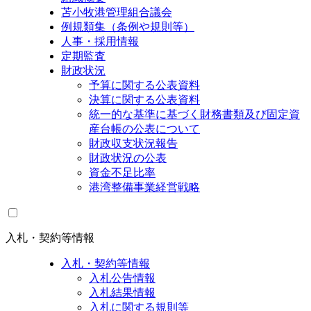
苫小牧港管理組合議会
例規類集（条例や規則等）
人事・採用情報
定期監査
財政状況
予算に関する公表資料
決算に関する公表資料
統一的な基準に基づく財務書類及び固定資
産台帳の公表について
財政収支状況報告
財政状況の公表
資金不足比率
港湾整備事業経営戦略
入札・契約等情報
入札・契約等情報
入札公告情報
入札結果情報
入札に関する規則等