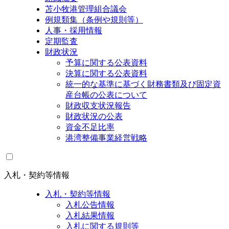
苫小牧港管理組合議会
例規類集（条例や規則等）
人事・採用情報
定期監査
財政状況
予算に関する公表資料
決算に関する公表資料
統一的な基準に基づく財務書類及び固定資
産台帳の公表について
財政収支状況報告
財政状況の公表
資金不足比率
港湾整備事業経営戦略
入札・契約等情報
入札・契約等情報
入札公告情報
入札結果情報
入札に関する規則等