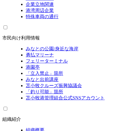
企業立地関連
港湾周辺企業
特殊車両の通行
市民向け利用情報
みなとの公園/身近な海岸
勇払マリーナ
フェリーターミナル
港園亭
「立入禁止」箇所
みなと出前講座
苫小牧クルーズ振興協議会
「釣り可能」箇所
苫小牧港管理組合公式SNSアカウント
組織紹介
組織概要