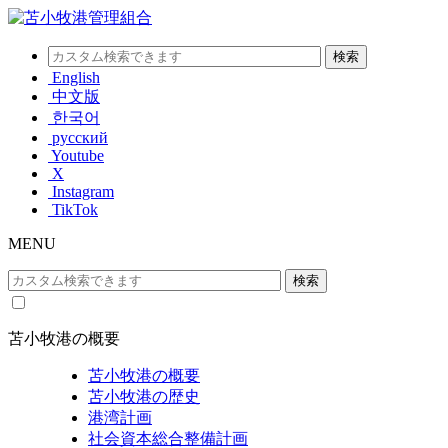
English
中文版
한국어
русский
Youtube
X
Instagram
TikTok
MENU
苫小牧港の概要
苫小牧港の概要
苫小牧港の歴史
港湾計画
社会資本総合整備計画