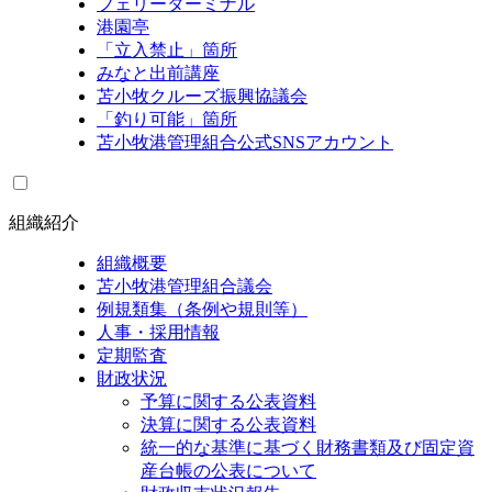
フェリーターミナル
港園亭
「立入禁止」箇所
みなと出前講座
苫小牧クルーズ振興協議会
「釣り可能」箇所
苫小牧港管理組合公式SNSアカウント
組織紹介
組織概要
苫小牧港管理組合議会
例規類集（条例や規則等）
人事・採用情報
定期監査
財政状況
予算に関する公表資料
決算に関する公表資料
統一的な基準に基づく財務書類及び固定資
産台帳の公表について