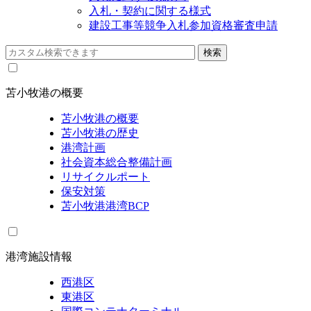
入札・契約に関する様式
建設工事等競争入札参加資格審査申請
苫小牧港の概要
苫小牧港の概要
苫小牧港の歴史
港湾計画
社会資本総合整備計画
リサイクルポート
保安対策
苫小牧港港湾BCP
港湾施設情報
西港区
東港区