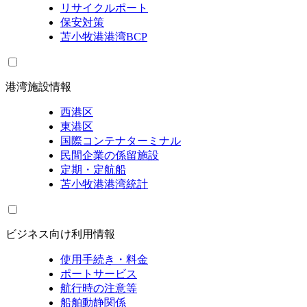
リサイクルポート
保安対策
苫小牧港港湾BCP
港湾施設情報
西港区
東港区
国際コンテナターミナル
民間企業の係留施設
定期・定航船
苫小牧港港湾統計
ビジネス向け利用情報
使用手続き・料金
ポートサービス
航行時の注意等
船舶動静関係