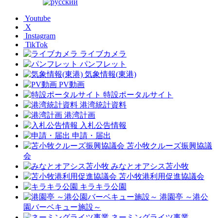
Youtube
X
Instagram
TikTok
ライブカメラ
パンフレット
気象情報(東港)
PV動画
特設ポータルサイト
港湾統計資料
港湾計画
入札公告情報
申請・届出
苫小牧クルーズ振興協議
会
みなとオアシス苫小牧
苫小牧港利用促進協議会
キラキラ公園
港園亭 ～港公
園バーベキュー施設～
ネーミングライツ事業