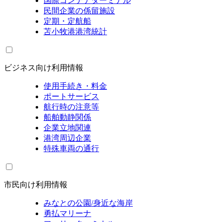
国際コンテナターミナル
民間企業の係留施設
定期・定航船
苫小牧港港湾統計
ビジネス向け利用情報
使用手続き・料金
ポートサービス
航行時の注意等
船舶動静関係
企業立地関連
港湾周辺企業
特殊車両の通行
市民向け利用情報
みなとの公園/身近な海岸
勇払マリーナ