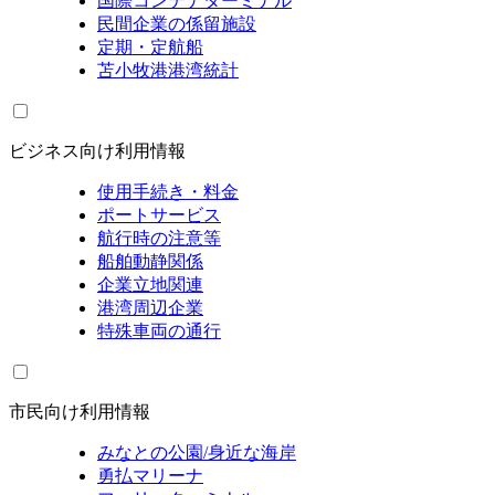
国際コンテナターミナル
民間企業の係留施設
定期・定航船
苫小牧港港湾統計
ビジネス向け利用情報
使用手続き・料金
ポートサービス
航行時の注意等
船舶動静関係
企業立地関連
港湾周辺企業
特殊車両の通行
市民向け利用情報
みなとの公園/身近な海岸
勇払マリーナ