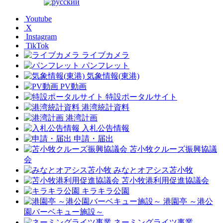
Youtube
X
Instagram
TikTok
ライブカメラ
パンフレット
気象情報(東港)
PV動画
特設ポータルサイト
港湾統計資料
港湾計画
入札公告情報
申請・届出
苫小牧クルーズ振興協議
会
みなとオアシス苫小牧
苫小牧港利用促進協議会
キラキラ公園
港園亭 ～港公
園バーベキュー施設～
ネーミングライツ事業