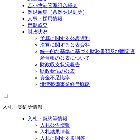
苫小牧港管理組合議会
例規類集（条例や規則等）
人事・採用情報
定期監査
財政状況
予算に関する公表資料
決算に関する公表資料
統一的な基準に基づく財務書類及び固定資
産台帳の公表について
財政収支状況報告
財政状況の公表
資金不足比率
港湾整備事業経営戦略
入札・契約等情報
入札・契約等情報
入札公告情報
入札結果情報
入札に関する規則等