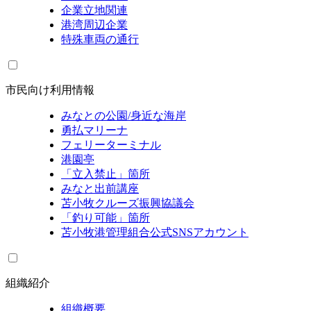
企業立地関連
港湾周辺企業
特殊車両の通行
市民向け利用情報
みなとの公園/身近な海岸
勇払マリーナ
フェリーターミナル
港園亭
「立入禁止」箇所
みなと出前講座
苫小牧クルーズ振興協議会
「釣り可能」箇所
苫小牧港管理組合公式SNSアカウント
組織紹介
組織概要