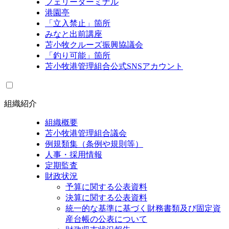
フェリーターミナル
港園亭
「立入禁止」箇所
みなと出前講座
苫小牧クルーズ振興協議会
「釣り可能」箇所
苫小牧港管理組合公式SNSアカウント
組織紹介
組織概要
苫小牧港管理組合議会
例規類集（条例や規則等）
人事・採用情報
定期監査
財政状況
予算に関する公表資料
決算に関する公表資料
統一的な基準に基づく財務書類及び固定資
産台帳の公表について