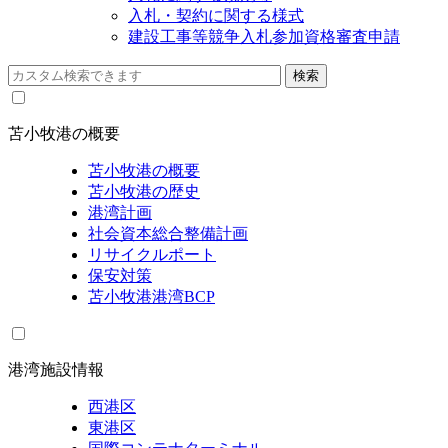
入札・契約に関する様式
建設工事等競争入札参加資格審査申請
苫小牧港の概要
苫小牧港の概要
苫小牧港の歴史
港湾計画
社会資本総合整備計画
リサイクルポート
保安対策
苫小牧港港湾BCP
港湾施設情報
西港区
東港区