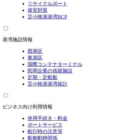
リサイクルポート
保安対策
苫小牧港港湾BCP
港湾施設情報
西港区
東港区
国際コンテナターミナル
民間企業の係留施設
定期・定航船
苫小牧港港湾統計
ビジネス向け利用情報
使用手続き・料金
ポートサービス
航行時の注意等
船舶動静関係