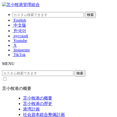
English
中文版
한국어
русский
Youtube
X
Instagram
TikTok
MENU
苫小牧港の概要
苫小牧港の概要
苫小牧港の歴史
港湾計画
社会資本総合整備計画