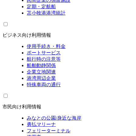
民間企業の係留施設
定期・定航船
苫小牧港港湾統計
ビジネス向け利用情報
使用手続き・料金
ポートサービス
航行時の注意等
船舶動静関係
企業立地関連
港湾周辺企業
特殊車両の通行
市民向け利用情報
みなとの公園/身近な海岸
勇払マリーナ
フェリーターミナル