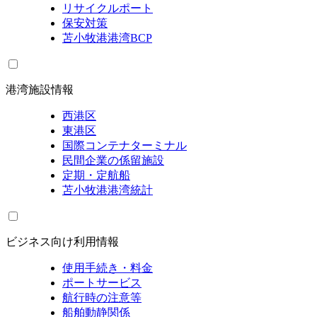
リサイクルポート
保安対策
苫小牧港港湾BCP
港湾施設情報
西港区
東港区
国際コンテナターミナル
民間企業の係留施設
定期・定航船
苫小牧港港湾統計
ビジネス向け利用情報
使用手続き・料金
ポートサービス
航行時の注意等
船舶動静関係