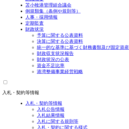
苫小牧港管理組合議会
例規類集（条例や規則等）
人事・採用情報
定期監査
財政状況
予算に関する公表資料
決算に関する公表資料
統一的な基準に基づく財務書類及び固定資産
財政収支状況報告
財政状況の公表
資金不足比率
港湾整備事業経営戦略
入札・契約等情報
入札・契約等情報
入札公告情報
入札結果情報
入札に関する規則等
入札・契約に関する様式