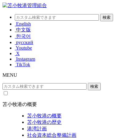
English
中文版
한국어
русский
Youtube
X
Instagram
TikTok
MENU
苫小牧港の概要
苫小牧港の概要
苫小牧港の歴史
港湾計画
社会資本総合整備計画