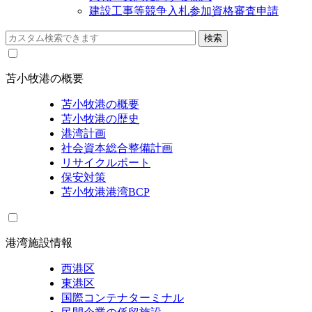
建設工事等競争入札参加資格審査申請
苫小牧港の概要
苫小牧港の概要
苫小牧港の歴史
港湾計画
社会資本総合整備計画
リサイクルポート
保安対策
苫小牧港港湾BCP
港湾施設情報
西港区
東港区
国際コンテナターミナル