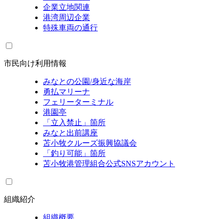
企業立地関連
港湾周辺企業
特殊車両の通行
市民向け利用情報
みなとの公園/身近な海岸
勇払マリーナ
フェリーターミナル
港園亭
「立入禁止」箇所
みなと出前講座
苫小牧クルーズ振興協議会
「釣り可能」箇所
苫小牧港管理組合公式SNSアカウント
組織紹介
組織概要