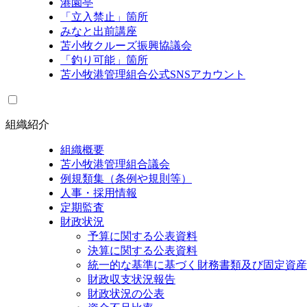
港園亭
「立入禁止」箇所
みなと出前講座
苫小牧クルーズ振興協議会
「釣り可能」箇所
苫小牧港管理組合公式SNSアカウント
組織紹介
組織概要
苫小牧港管理組合議会
例規類集（条例や規則等）
人事・採用情報
定期監査
財政状況
予算に関する公表資料
決算に関する公表資料
統一的な基準に基づく財務書類及び固定資産
財政収支状況報告
財政状況の公表