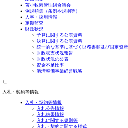
苫小牧港管理組合議会
例規類集（条例や規則等）
人事・採用情報
定期監査
財政状況
予算に関する公表資料
決算に関する公表資料
統一的な基準に基づく財務書類及び固定資産
財政収支状況報告
財政状況の公表
資金不足比率
港湾整備事業経営戦略
入札・契約等情報
入札・契約等情報
入札公告情報
入札結果情報
入札に関する規則等
入札・契約に関する様式