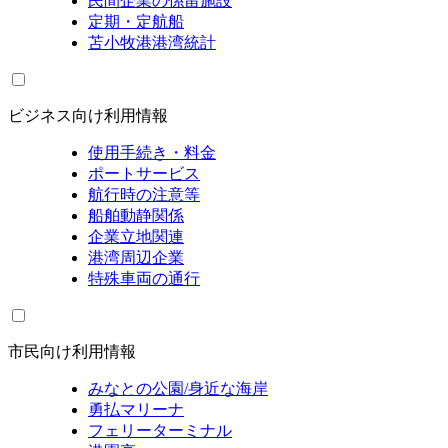
民間企業の係留施設
定期・定航船
苫小牧港港湾統計
ビジネス向け利用情報
使用手続き・料金
ポートサービス
航行時の注意等
船舶動静関係
企業立地関連
港湾周辺企業
特殊車両の通行
市民向け利用情報
みなとの公園/身近な海岸
勇払マリーナ
フェリーターミナル