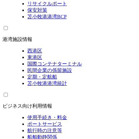
リサイクルポート
保安対策
苫小牧港港湾BCP
港湾施設情報
西港区
東港区
国際コンテナターミナル
民間企業の係留施設
定期・定航船
苫小牧港港湾統計
ビジネス向け利用情報
使用手続き・料金
ポートサービス
航行時の注意等
船舶動静関係