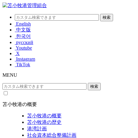
English
中文版
한국어
русский
Youtube
X
Instagram
TikTok
MENU
苫小牧港の概要
苫小牧港の概要
苫小牧港の歴史
港湾計画
社会資本総合整備計画