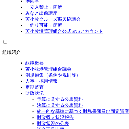
港園亭
「立入禁止」箇所
みなと出前講座
苫小牧クルーズ振興協議会
「釣り可能」箇所
苫小牧港管理組合公式SNSアカウント
組織紹介
組織概要
苫小牧港管理組合議会
例規類集（条例や規則等）
人事・採用情報
定期監査
財政状況
予算に関する公表資料
決算に関する公表資料
統一的な基準に基づく財務書類及び固定資産
財政収支状況報告
財政状況の公表