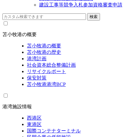
建設工事等競争入札参加資格審査申請
苫小牧港の概要
苫小牧港の概要
苫小牧港の歴史
港湾計画
社会資本総合整備計画
リサイクルポート
保安対策
苫小牧港港湾BCP
港湾施設情報
西港区
東港区
国際コンテナターミナル