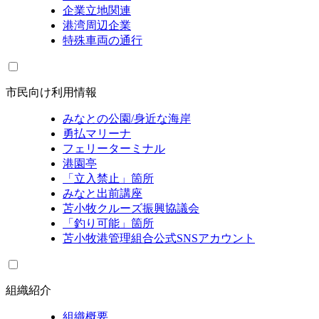
企業立地関連
港湾周辺企業
特殊車両の通行
市民向け利用情報
みなとの公園/身近な海岸
勇払マリーナ
フェリーターミナル
港園亭
「立入禁止」箇所
みなと出前講座
苫小牧クルーズ振興協議会
「釣り可能」箇所
苫小牧港管理組合公式SNSアカウント
組織紹介
組織概要