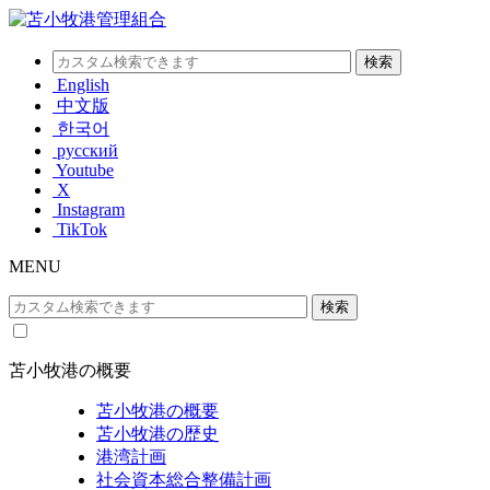
English
中文版
한국어
русский
Youtube
X
Instagram
TikTok
MENU
苫小牧港の概要
苫小牧港の概要
苫小牧港の歴史
港湾計画
社会資本総合整備計画