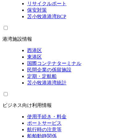
リサイクルポート
保安対策
苫小牧港港湾BCP
港湾施設情報
西港区
東港区
国際コンテナターミナル
民間企業の係留施設
定期・定航船
苫小牧港港湾統計
ビジネス向け利用情報
使用手続き・料金
ポートサービス
航行時の注意等
船舶動静関係