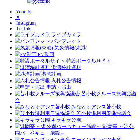
Youtube
X
Instagram
TikTok
ライブカメラ
パンフレット
気象情報(東港)
PV動画
特設ポータルサイト
港湾統計資料
港湾計画
入札公告情報
申請・届出
苫小牧クルーズ振興協議
会
みなとオアシス苫小牧
苫小牧港利用促進協議会
キラキラ公園
港園亭 ～港公
園バーベキュー施設～
ネーミングライツ事業