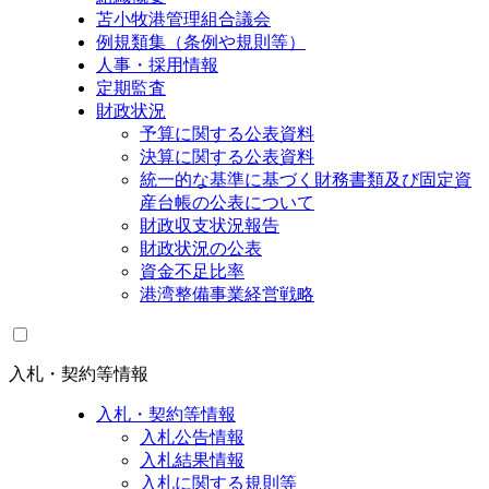
苫小牧港管理組合議会
例規類集（条例や規則等）
人事・採用情報
定期監査
財政状況
予算に関する公表資料
決算に関する公表資料
統一的な基準に基づく財務書類及び固定資
産台帳の公表について
財政収支状況報告
財政状況の公表
資金不足比率
港湾整備事業経営戦略
入札・契約等情報
入札・契約等情報
入札公告情報
入札結果情報
入札に関する規則等