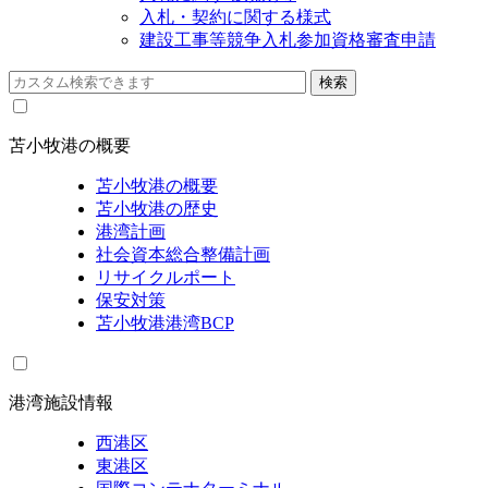
入札・契約に関する様式
建設工事等競争入札参加資格審査申請
苫小牧港の概要
苫小牧港の概要
苫小牧港の歴史
港湾計画
社会資本総合整備計画
リサイクルポート
保安対策
苫小牧港港湾BCP
港湾施設情報
西港区
東港区