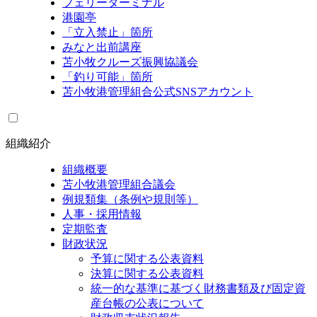
フェリーターミナル
港園亭
「立入禁止」箇所
みなと出前講座
苫小牧クルーズ振興協議会
「釣り可能」箇所
苫小牧港管理組合公式SNSアカウント
組織紹介
組織概要
苫小牧港管理組合議会
例規類集（条例や規則等）
人事・採用情報
定期監査
財政状況
予算に関する公表資料
決算に関する公表資料
統一的な基準に基づく財務書類及び固定資
産台帳の公表について