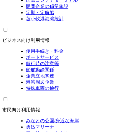
国際コンテナターミナル
民間企業の係留施設
定期・定航船
苫小牧港港湾統計
ビジネス向け利用情報
使用手続き・料金
ポートサービス
航行時の注意等
船舶動静関係
企業立地関連
港湾周辺企業
特殊車両の通行
市民向け利用情報
みなとの公園/身近な海岸
勇払マリーナ