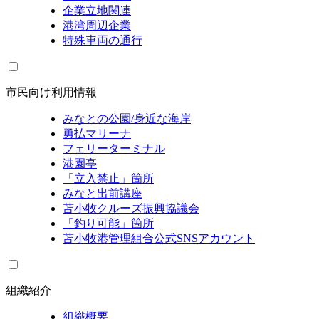
企業立地関連
港湾周辺企業
特殊車両の通行
市民向け利用情報
みなとの公園/身近な海岸
勇払マリーナ
フェリーターミナル
港園亭
「立入禁止」箇所
みなと出前講座
苫小牧クルーズ振興協議会
「釣り可能」箇所
苫小牧港管理組合公式SNSアカウント
組織紹介
組織概要