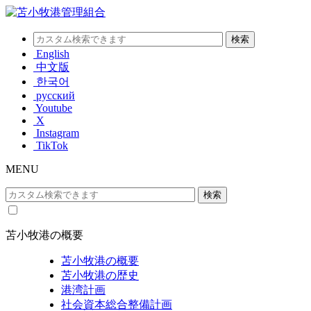
English
中文版
한국어
русский
Youtube
X
Instagram
TikTok
MENU
苫小牧港の概要
苫小牧港の概要
苫小牧港の歴史
港湾計画
社会資本総合整備計画