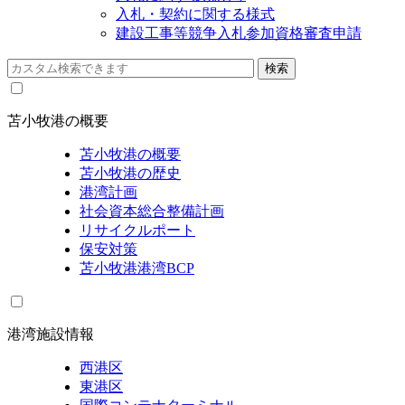
入札・契約に関する様式
建設工事等競争入札参加資格審査申請
苫小牧港の概要
苫小牧港の概要
苫小牧港の歴史
港湾計画
社会資本総合整備計画
リサイクルポート
保安対策
苫小牧港港湾BCP
港湾施設情報
西港区
東港区