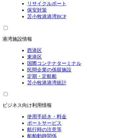
リサイクルポート
保安対策
苫小牧港港湾BCP
港湾施設情報
西港区
東港区
国際コンテナターミナル
民間企業の係留施設
定期・定航船
苫小牧港港湾統計
ビジネス向け利用情報
使用手続き・料金
ポートサービス
航行時の注意等
船舶動静関係