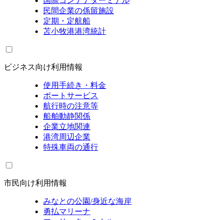
国際コンテナターミナル
民間企業の係留施設
定期・定航船
苫小牧港港湾統計
ビジネス向け利用情報
使用手続き・料金
ポートサービス
航行時の注意等
船舶動静関係
企業立地関連
港湾周辺企業
特殊車両の通行
市民向け利用情報
みなとの公園/身近な海岸
勇払マリーナ