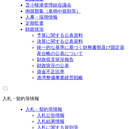
苫小牧港管理組合議会
例規類集（条例や規則等）
人事・採用情報
定期監査
財政状況
予算に関する公表資料
決算に関する公表資料
統一的な基準に基づく財務書類及び固定資
産台帳の公表について
財政収支状況報告
財政状況の公表
資金不足比率
港湾整備事業経営戦略
入札・契約等情報
入札・契約等情報
入札公告情報
入札結果情報
入札に関する規則等