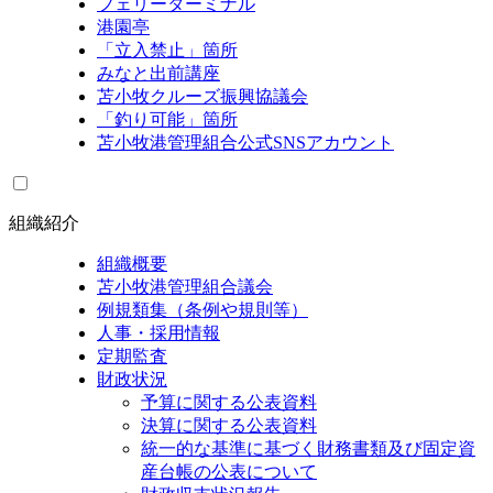
フェリーターミナル
港園亭
「立入禁止」箇所
みなと出前講座
苫小牧クルーズ振興協議会
「釣り可能」箇所
苫小牧港管理組合公式SNSアカウント
組織紹介
組織概要
苫小牧港管理組合議会
例規類集（条例や規則等）
人事・採用情報
定期監査
財政状況
予算に関する公表資料
決算に関する公表資料
統一的な基準に基づく財務書類及び固定資
産台帳の公表について