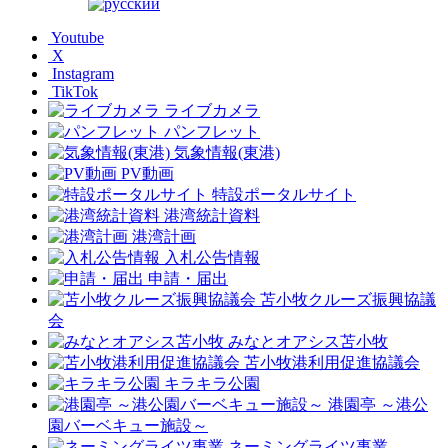
Youtube
X
Instagram
TikTok
ライブカメラ
パンフレット
気象情報(東港)
PV動画
特設ポータルサイト
港湾統計資料
港湾計画
入札公告情報
申請・届出
苫小牧クルーズ振興協議
会
みなとオアシス苫小牧
苫小牧港利用促進協議会
キラキラ公園
港園亭 ～港公
園バーベキュー施設～
ネーミングライツ事業