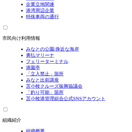
企業立地関連
港湾周辺企業
特殊車両の通行
市民向け利用情報
みなとの公園/身近な海岸
勇払マリーナ
フェリーターミナル
港園亭
「立入禁止」箇所
みなと出前講座
苫小牧クルーズ振興協議会
「釣り可能」箇所
苫小牧港管理組合公式SNSアカウント
組織紹介
組織概要