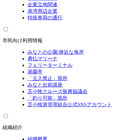
企業立地関連
港湾周辺企業
特殊車両の通行
市民向け利用情報
みなとの公園/身近な海岸
勇払マリーナ
フェリーターミナル
港園亭
「立入禁止」箇所
みなと出前講座
苫小牧クルーズ振興協議会
「釣り可能」箇所
苫小牧港管理組合公式SNSアカウント
組織紹介
組織概要