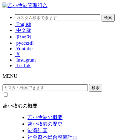
English
中文版
한국어
русский
Youtube
X
Instagram
TikTok
MENU
苫小牧港の概要
苫小牧港の概要
苫小牧港の歴史
港湾計画
社会資本総合整備計画