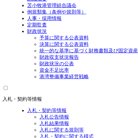
苫小牧港管理組合議会
例規類集（条例や規則等）
人事・採用情報
定期監査
財政状況
予算に関する公表資料
決算に関する公表資料
統一的な基準に基づく財務書類及び固定資産
財政収支状況報告
財政状況の公表
資金不足比率
港湾整備事業経営戦略
入札・契約等情報
入札・契約等情報
入札公告情報
入札結果情報
入札に関する規則等
入札・契約に関する様式