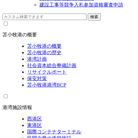
建設工事等競争入札参加資格審査申請
苫小牧港の概要
苫小牧港の概要
苫小牧港の歴史
港湾計画
社会資本総合整備計画
リサイクルポート
保安対策
苫小牧港港湾BCP
港湾施設情報
西港区
東港区
国際コンテナターミナル