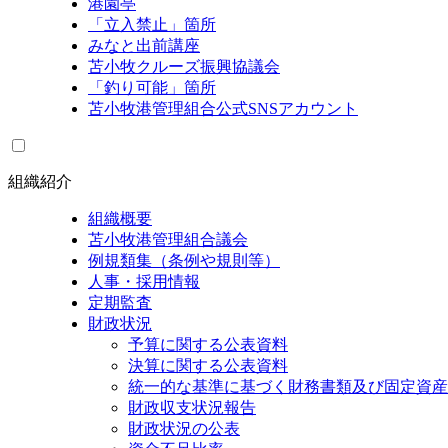
港園亭
「立入禁止」箇所
みなと出前講座
苫小牧クルーズ振興協議会
「釣り可能」箇所
苫小牧港管理組合公式SNSアカウント
組織紹介
組織概要
苫小牧港管理組合議会
例規類集（条例や規則等）
人事・採用情報
定期監査
財政状況
予算に関する公表資料
決算に関する公表資料
統一的な基準に基づく財務書類及び固定資産
財政収支状況報告
財政状況の公表