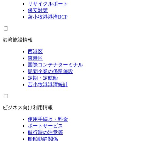
リサイクルポート
保安対策
苫小牧港港湾BCP
港湾施設情報
西港区
東港区
国際コンテナターミナル
民間企業の係留施設
定期・定航船
苫小牧港港湾統計
ビジネス向け利用情報
使用手続き・料金
ポートサービス
航行時の注意等
船舶動静関係