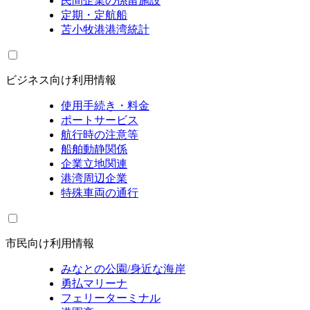
民間企業の係留施設
定期・定航船
苫小牧港港湾統計
ビジネス向け利用情報
使用手続き・料金
ポートサービス
航行時の注意等
船舶動静関係
企業立地関連
港湾周辺企業
特殊車両の通行
市民向け利用情報
みなとの公園/身近な海岸
勇払マリーナ
フェリーターミナル