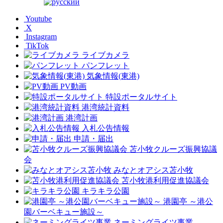
Youtube
X
Instagram
TikTok
ライブカメラ
パンフレット
気象情報(東港)
PV動画
特設ポータルサイト
港湾統計資料
港湾計画
入札公告情報
申請・届出
苫小牧クルーズ振興協議
会
みなとオアシス苫小牧
苫小牧港利用促進協議会
キラキラ公園
港園亭 ～港公
園バーベキュー施設～
ネーミングライツ事業