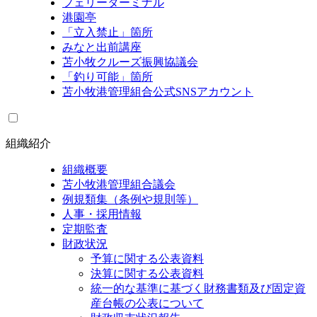
フェリーターミナル
港園亭
「立入禁止」箇所
みなと出前講座
苫小牧クルーズ振興協議会
「釣り可能」箇所
苫小牧港管理組合公式SNSアカウント
組織紹介
組織概要
苫小牧港管理組合議会
例規類集（条例や規則等）
人事・採用情報
定期監査
財政状況
予算に関する公表資料
決算に関する公表資料
統一的な基準に基づく財務書類及び固定資
産台帳の公表について