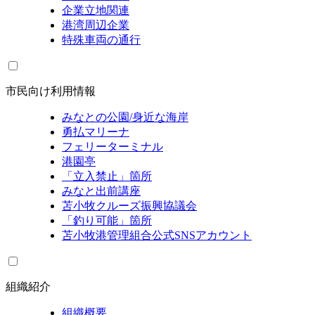
企業立地関連
港湾周辺企業
特殊車両の通行
市民向け利用情報
みなとの公園/身近な海岸
勇払マリーナ
フェリーターミナル
港園亭
「立入禁止」箇所
みなと出前講座
苫小牧クルーズ振興協議会
「釣り可能」箇所
苫小牧港管理組合公式SNSアカウント
組織紹介
組織概要