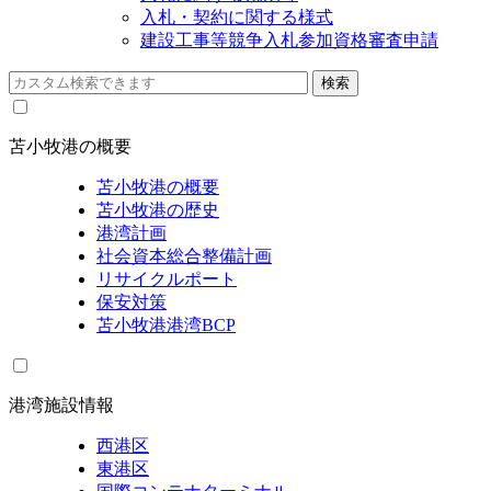
入札・契約に関する様式
建設工事等競争入札参加資格審査申請
苫小牧港の概要
苫小牧港の概要
苫小牧港の歴史
港湾計画
社会資本総合整備計画
リサイクルポート
保安対策
苫小牧港港湾BCP
港湾施設情報
西港区
東港区