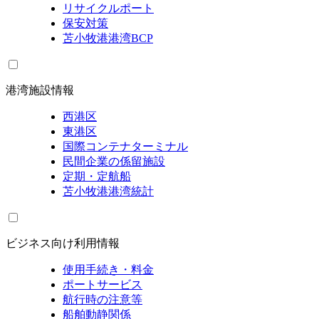
リサイクルポート
保安対策
苫小牧港港湾BCP
港湾施設情報
西港区
東港区
国際コンテナターミナル
民間企業の係留施設
定期・定航船
苫小牧港港湾統計
ビジネス向け利用情報
使用手続き・料金
ポートサービス
航行時の注意等
船舶動静関係