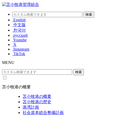
English
中文版
한국어
русский
Youtube
X
Instagram
TikTok
MENU
苫小牧港の概要
苫小牧港の概要
苫小牧港の歴史
港湾計画
社会資本総合整備計画