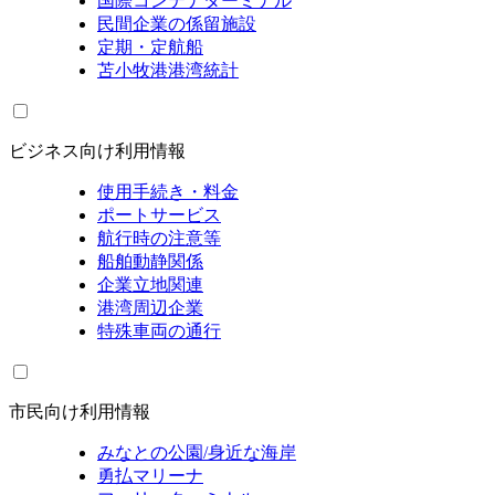
国際コンテナターミナル
民間企業の係留施設
定期・定航船
苫小牧港港湾統計
ビジネス向け利用情報
使用手続き・料金
ポートサービス
航行時の注意等
船舶動静関係
企業立地関連
港湾周辺企業
特殊車両の通行
市民向け利用情報
みなとの公園/身近な海岸
勇払マリーナ