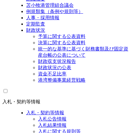
苫小牧港管理組合議会
例規類集（条例や規則等）
人事・採用情報
定期監査
財政状況
予算に関する公表資料
決算に関する公表資料
統一的な基準に基づく財務書類及び固定資
産台帳の公表について
財政収支状況報告
財政状況の公表
資金不足比率
港湾整備事業経営戦略
入札・契約等情報
入札・契約等情報
入札公告情報
入札結果情報
入札に関する規則等