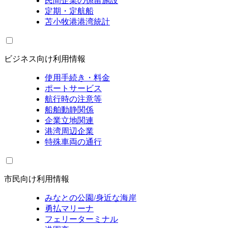
民間企業の係留施設
定期・定航船
苫小牧港港湾統計
ビジネス向け利用情報
使用手続き・料金
ポートサービス
航行時の注意等
船舶動静関係
企業立地関連
港湾周辺企業
特殊車両の通行
市民向け利用情報
みなとの公園/身近な海岸
勇払マリーナ
フェリーターミナル