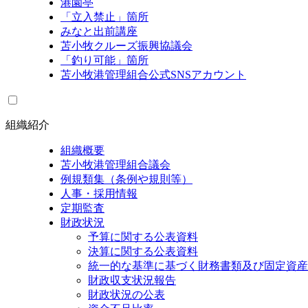
港園亭
「立入禁止」箇所
みなと出前講座
苫小牧クルーズ振興協議会
「釣り可能」箇所
苫小牧港管理組合公式SNSアカウント
組織紹介
組織概要
苫小牧港管理組合議会
例規類集（条例や規則等）
人事・採用情報
定期監査
財政状況
予算に関する公表資料
決算に関する公表資料
統一的な基準に基づく財務書類及び固定資産
財政収支状況報告
財政状況の公表