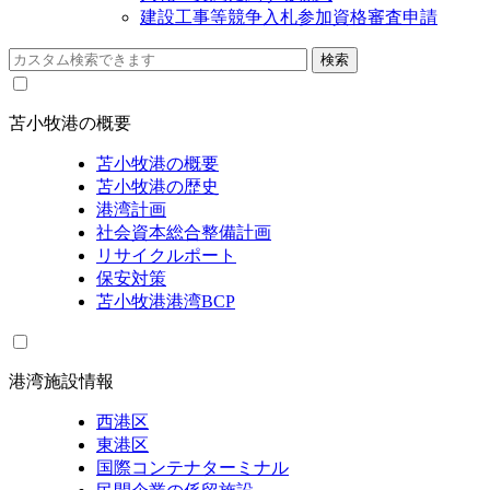
建設工事等競争入札参加資格審査申請
苫小牧港の概要
苫小牧港の概要
苫小牧港の歴史
港湾計画
社会資本総合整備計画
リサイクルポート
保安対策
苫小牧港港湾BCP
港湾施設情報
西港区
東港区
国際コンテナターミナル