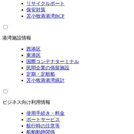
リサイクルポート
保安対策
苫小牧港港湾BCP
港湾施設情報
西港区
東港区
国際コンテナターミナル
民間企業の係留施設
定期・定航船
苫小牧港港湾統計
ビジネス向け利用情報
使用手続き・料金
ポートサービス
航行時の注意等
船舶動静関係