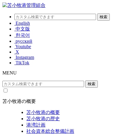
English
中文版
한국어
русский
Youtube
X
Instagram
TikTok
MENU
苫小牧港の概要
苫小牧港の概要
苫小牧港の歴史
港湾計画
社会資本総合整備計画