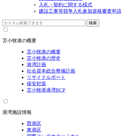
入札・契約に関する様式
建設工事等競争入札参加資格審査申請
苫小牧港の概要
苫小牧港の概要
苫小牧港の歴史
港湾計画
社会資本総合整備計画
リサイクルポート
保安対策
苫小牧港港湾BCP
港湾施設情報
西港区
東港区