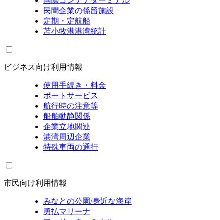
国際コンテナターミナル
民間企業の係留施設
定期・定航船
苫小牧港港湾統計
ビジネス向け利用情報
使用手続き・料金
ポートサービス
航行時の注意等
船舶動静関係
企業立地関連
港湾周辺企業
特殊車両の通行
市民向け利用情報
みなとの公園/身近な海岸
勇払マリーナ