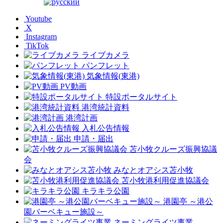
Youtube
X
Instagram
TikTok
ライブカメラ
パンフレット
気象情報(東港)
PV動画
特設ポータルサイト
港湾統計資料
港湾計画
入札公告情報
申請・届出
苫小牧クルーズ振興協議
会
みなとオアシス苫小牧
苫小牧港利用促進協議会
キラキラ公園
港園亭 ～港公
園バーベキュー施設～
ネーミングライツ事業