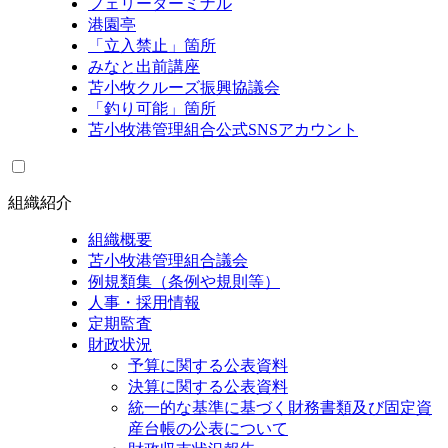
フェリーターミナル
港園亭
「立入禁止」箇所
みなと出前講座
苫小牧クルーズ振興協議会
「釣り可能」箇所
苫小牧港管理組合公式SNSアカウント
組織紹介
組織概要
苫小牧港管理組合議会
例規類集（条例や規則等）
人事・採用情報
定期監査
財政状況
予算に関する公表資料
決算に関する公表資料
統一的な基準に基づく財務書類及び固定資
産台帳の公表について