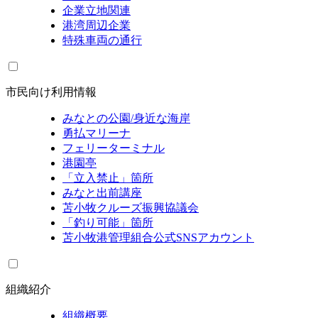
企業立地関連
港湾周辺企業
特殊車両の通行
市民向け利用情報
みなとの公園/身近な海岸
勇払マリーナ
フェリーターミナル
港園亭
「立入禁止」箇所
みなと出前講座
苫小牧クルーズ振興協議会
「釣り可能」箇所
苫小牧港管理組合公式SNSアカウント
組織紹介
組織概要