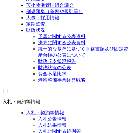
苫小牧港管理組合議会
例規類集（条例や規則等）
人事・採用情報
定期監査
財政状況
予算に関する公表資料
決算に関する公表資料
統一的な基準に基づく財務書類及び固定資
産台帳の公表について
財政収支状況報告
財政状況の公表
資金不足比率
港湾整備事業経営戦略
入札・契約等情報
入札・契約等情報
入札公告情報
入札結果情報
入札に関する規則等