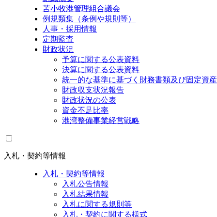
苫小牧港管理組合議会
例規類集（条例や規則等）
人事・採用情報
定期監査
財政状況
予算に関する公表資料
決算に関する公表資料
統一的な基準に基づく財務書類及び固定資産
財政収支状況報告
財政状況の公表
資金不足比率
港湾整備事業経営戦略
入札・契約等情報
入札・契約等情報
入札公告情報
入札結果情報
入札に関する規則等
入札・契約に関する様式