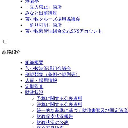
港園亭
「立入禁止」箇所
みなと出前講座
苫小牧クルーズ振興協議会
「釣り可能」箇所
苫小牧港管理組合公式SNSアカウント
組織紹介
組織概要
苫小牧港管理組合議会
例規類集（条例や規則等）
人事・採用情報
定期監査
財政状況
予算に関する公表資料
決算に関する公表資料
統一的な基準に基づく財務書類及び固定資産
財政収支状況報告
財政状況の公表