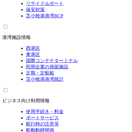
リサイクルポート
保安対策
苫小牧港港湾BCP
港湾施設情報
西港区
東港区
国際コンテナターミナル
民間企業の係留施設
定期・定航船
苫小牧港港湾統計
ビジネス向け利用情報
使用手続き・料金
ポートサービス
航行時の注意等
船舶動静関係