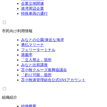
企業立地関連
港湾周辺企業
特殊車両の通行
市民向け利用情報
みなとの公園/身近な海岸
勇払マリーナ
フェリーターミナル
港園亭
「立入禁止」箇所
みなと出前講座
苫小牧クルーズ振興協議会
「釣り可能」箇所
苫小牧港管理組合公式SNSアカウント
組織紹介
組織概要