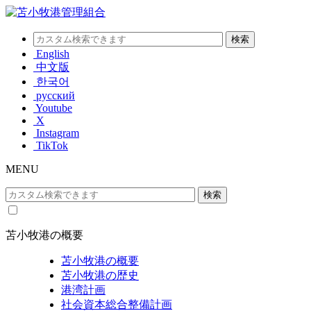
English
中文版
한국어
русский
Youtube
X
Instagram
TikTok
MENU
苫小牧港の概要
苫小牧港の概要
苫小牧港の歴史
港湾計画
社会資本総合整備計画