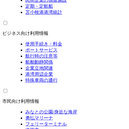
民間企業の係留施設
定期・定航船
苫小牧港港湾統計
ビジネス向け利用情報
使用手続き・料金
ポートサービス
航行時の注意等
船舶動静関係
企業立地関連
港湾周辺企業
特殊車両の通行
市民向け利用情報
みなとの公園/身近な海岸
勇払マリーナ
フェリーターミナル