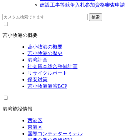
建設工事等競争入札参加資格審査申請
苫小牧港の概要
苫小牧港の概要
苫小牧港の歴史
港湾計画
社会資本総合整備計画
リサイクルポート
保安対策
苫小牧港港湾BCP
港湾施設情報
西港区
東港区
国際コンテナターミナル