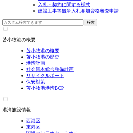
入札・契約に関する様式
建設工事等競争入札参加資格審査申請
苫小牧港の概要
苫小牧港の概要
苫小牧港の歴史
港湾計画
社会資本総合整備計画
リサイクルポート
保安対策
苫小牧港港湾BCP
港湾施設情報
西港区
東港区