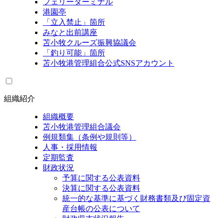
フェリーターミナル
港園亭
「立入禁止」箇所
みなと出前講座
苫小牧クルーズ振興協議会
「釣り可能」箇所
苫小牧港管理組合公式SNSアカウント
組織紹介
組織概要
苫小牧港管理組合議会
例規類集（条例や規則等）
人事・採用情報
定期監査
財政状況
予算に関する公表資料
決算に関する公表資料
統一的な基準に基づく財務書類及び固定資
産台帳の公表について