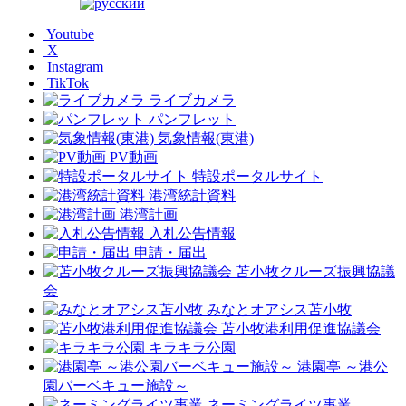
Youtube
X
Instagram
TikTok
ライブカメラ
パンフレット
気象情報(東港)
PV動画
特設ポータルサイト
港湾統計資料
港湾計画
入札公告情報
申請・届出
苫小牧クルーズ振興協議
会
みなとオアシス苫小牧
苫小牧港利用促進協議会
キラキラ公園
港園亭 ～港公
園バーベキュー施設～
ネーミングライツ事業