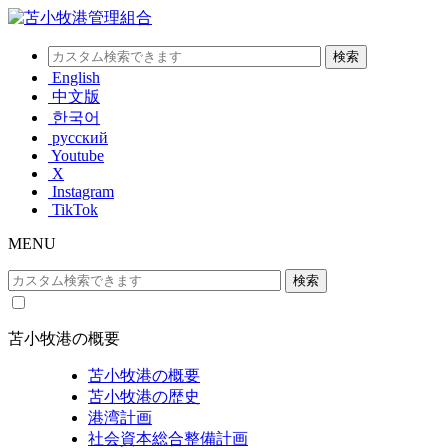
English
中文版
한국어
русский
Youtube
X
Instagram
TikTok
MENU
苫小牧港の概要
苫小牧港の概要
苫小牧港の歴史
港湾計画
社会資本総合整備計画