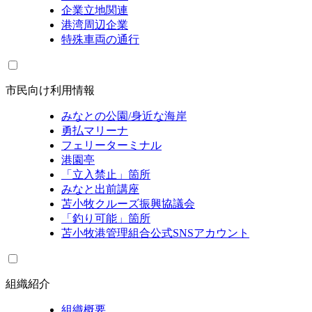
企業立地関連
港湾周辺企業
特殊車両の通行
市民向け利用情報
みなとの公園/身近な海岸
勇払マリーナ
フェリーターミナル
港園亭
「立入禁止」箇所
みなと出前講座
苫小牧クルーズ振興協議会
「釣り可能」箇所
苫小牧港管理組合公式SNSアカウント
組織紹介
組織概要