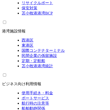
リサイクルポート
保安対策
苫小牧港港湾BCP
港湾施設情報
西港区
東港区
国際コンテナターミナル
民間企業の係留施設
定期・定航船
苫小牧港港湾統計
ビジネス向け利用情報
使用手続き・料金
ポートサービス
航行時の注意等
船舶動静関係