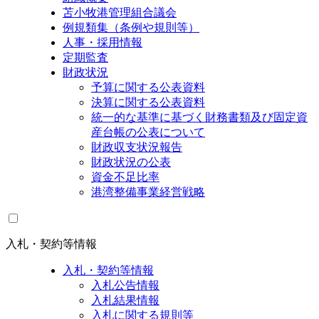
苫小牧港管理組合議会
例規類集（条例や規則等）
人事・採用情報
定期監査
財政状況
予算に関する公表資料
決算に関する公表資料
統一的な基準に基づく財務書類及び固定資
産台帳の公表について
財政収支状況報告
財政状況の公表
資金不足比率
港湾整備事業経営戦略
入札・契約等情報
入札・契約等情報
入札公告情報
入札結果情報
入札に関する規則等