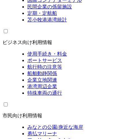
国際コンテナターミナル
民間企業の係留施設
定期・定航船
苫小牧港港湾統計
ビジネス向け利用情報
使用手続き・料金
ポートサービス
航行時の注意等
船舶動静関係
企業立地関連
港湾周辺企業
特殊車両の通行
市民向け利用情報
みなとの公園/身近な海岸
勇払マリーナ