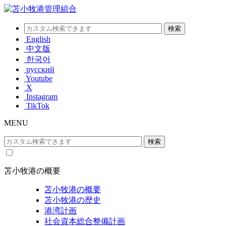
English
中文版
한국어
русский
Youtube
X
Instagram
TikTok
MENU
苫小牧港の概要
苫小牧港の概要
苫小牧港の歴史
港湾計画
社会資本総合整備計画