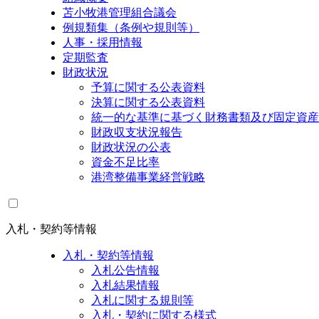
苫小牧港管理組合議会
例規類集（条例や規則等）
人事・採用情報
定期監査
財政状況
予算に関する公表資料
決算に関する公表資料
統一的な基準に基づく財務書類及び固定資産
財政収支状況報告
財政状況の公表
資金不足比率
港湾整備事業経営戦略
入札・契約等情報
入札・契約等情報
入札公告情報
入札結果情報
入札に関する規則等
入札・契約に関する様式