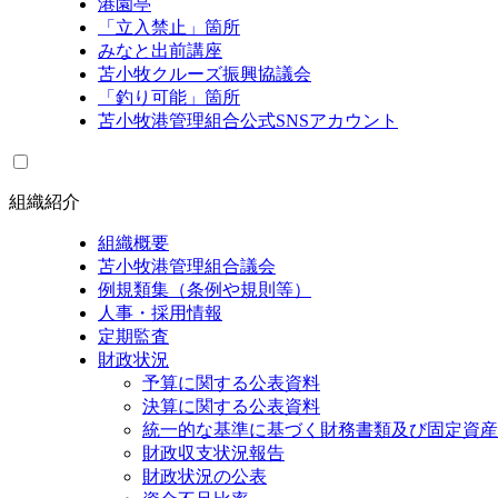
港園亭
「立入禁止」箇所
みなと出前講座
苫小牧クルーズ振興協議会
「釣り可能」箇所
苫小牧港管理組合公式SNSアカウント
組織紹介
組織概要
苫小牧港管理組合議会
例規類集（条例や規則等）
人事・採用情報
定期監査
財政状況
予算に関する公表資料
決算に関する公表資料
統一的な基準に基づく財務書類及び固定資産
財政収支状況報告
財政状況の公表