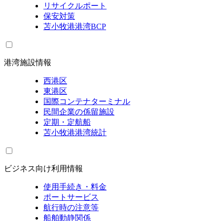
リサイクルポート
保安対策
苫小牧港港湾BCP
港湾施設情報
西港区
東港区
国際コンテナターミナル
民間企業の係留施設
定期・定航船
苫小牧港港湾統計
ビジネス向け利用情報
使用手続き・料金
ポートサービス
航行時の注意等
船舶動静関係