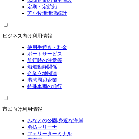
民間企業の係留施設
定期・定航船
苫小牧港港湾統計
ビジネス向け利用情報
使用手続き・料金
ポートサービス
航行時の注意等
船舶動静関係
企業立地関連
港湾周辺企業
特殊車両の通行
市民向け利用情報
みなとの公園/身近な海岸
勇払マリーナ
フェリーターミナル