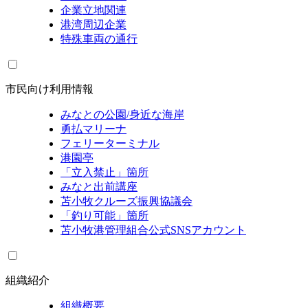
企業立地関連
港湾周辺企業
特殊車両の通行
市民向け利用情報
みなとの公園/身近な海岸
勇払マリーナ
フェリーターミナル
港園亭
「立入禁止」箇所
みなと出前講座
苫小牧クルーズ振興協議会
「釣り可能」箇所
苫小牧港管理組合公式SNSアカウント
組織紹介
組織概要