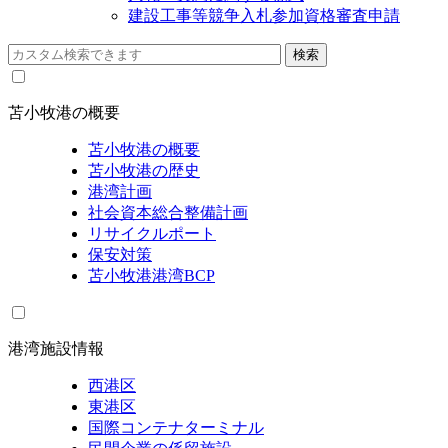
建設工事等競争入札参加資格審査申請
苫小牧港の概要
苫小牧港の概要
苫小牧港の歴史
港湾計画
社会資本総合整備計画
リサイクルポート
保安対策
苫小牧港港湾BCP
港湾施設情報
西港区
東港区
国際コンテナターミナル