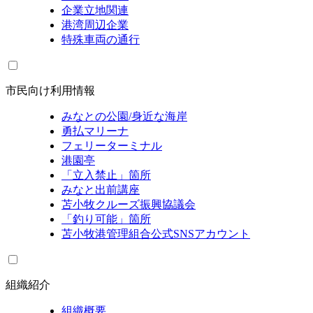
企業立地関連
港湾周辺企業
特殊車両の通行
市民向け利用情報
みなとの公園/身近な海岸
勇払マリーナ
フェリーターミナル
港園亭
「立入禁止」箇所
みなと出前講座
苫小牧クルーズ振興協議会
「釣り可能」箇所
苫小牧港管理組合公式SNSアカウント
組織紹介
組織概要