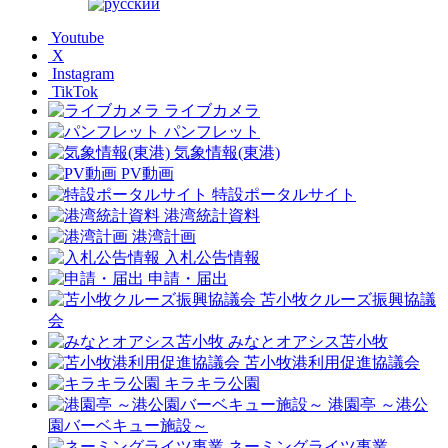
Youtube
X
Instagram
TikTok
ライブカメラ
パンフレット
気象情報(東港)
PV動画
特設ポータルサイト
港湾統計資料
港湾計画
入札公告情報
申請・届出
苫小牧クルーズ振興協議
会
みなとオアシス苫小牧
苫小牧港利用促進協議会
キラキラ公園
港園亭 ～港公
園バーベキュー施設～
ネーミングライツ事業