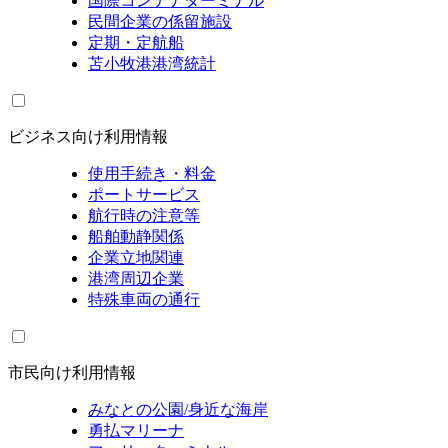
国際コンテナターミナル
民間企業の係留施設
定期・定航船
苫小牧港港湾統計
ビジネス向け利用情報
使用手続き・料金
ポートサービス
航行時の注意等
船舶動静関係
企業立地関連
港湾周辺企業
特殊車両の通行
市民向け利用情報
みなとの公園/身近な海岸
勇払マリーナ