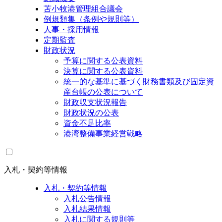
苫小牧港管理組合議会
例規類集（条例や規則等）
人事・採用情報
定期監査
財政状況
予算に関する公表資料
決算に関する公表資料
統一的な基準に基づく財務書類及び固定資
産台帳の公表について
財政収支状況報告
財政状況の公表
資金不足比率
港湾整備事業経営戦略
入札・契約等情報
入札・契約等情報
入札公告情報
入札結果情報
入札に関する規則等