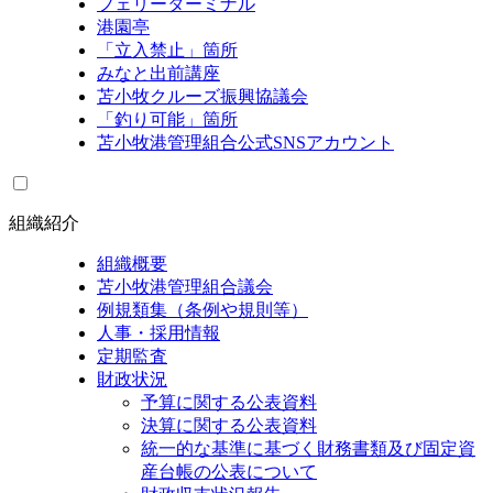
フェリーターミナル
港園亭
「立入禁止」箇所
みなと出前講座
苫小牧クルーズ振興協議会
「釣り可能」箇所
苫小牧港管理組合公式SNSアカウント
組織紹介
組織概要
苫小牧港管理組合議会
例規類集（条例や規則等）
人事・採用情報
定期監査
財政状況
予算に関する公表資料
決算に関する公表資料
統一的な基準に基づく財務書類及び固定資
産台帳の公表について