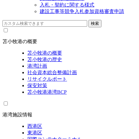
入札・契約に関する様式
建設工事等競争入札参加資格審査申請
苫小牧港の概要
苫小牧港の概要
苫小牧港の歴史
港湾計画
社会資本総合整備計画
リサイクルポート
保安対策
苫小牧港港湾BCP
港湾施設情報
西港区
東港区