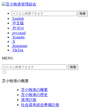
English
中文版
한국어
русский
Youtube
X
Instagram
TikTok
MENU
苫小牧港の概要
苫小牧港の概要
苫小牧港の歴史
港湾計画
社会資本総合整備計画