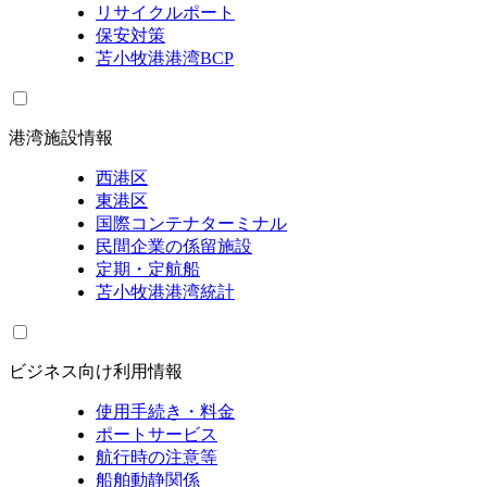
リサイクルポート
保安対策
苫小牧港港湾BCP
港湾施設情報
西港区
東港区
国際コンテナターミナル
民間企業の係留施設
定期・定航船
苫小牧港港湾統計
ビジネス向け利用情報
使用手続き・料金
ポートサービス
航行時の注意等
船舶動静関係