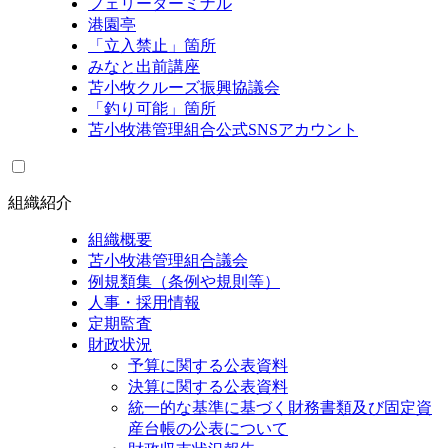
フェリーターミナル
港園亭
「立入禁止」箇所
みなと出前講座
苫小牧クルーズ振興協議会
「釣り可能」箇所
苫小牧港管理組合公式SNSアカウント
組織紹介
組織概要
苫小牧港管理組合議会
例規類集（条例や規則等）
人事・採用情報
定期監査
財政状況
予算に関する公表資料
決算に関する公表資料
統一的な基準に基づく財務書類及び固定資
産台帳の公表について