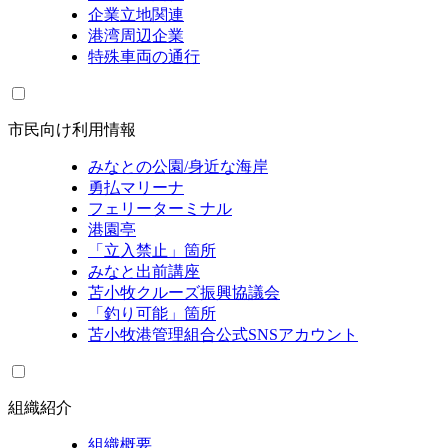
企業立地関連
港湾周辺企業
特殊車両の通行
市民向け利用情報
みなとの公園/身近な海岸
勇払マリーナ
フェリーターミナル
港園亭
「立入禁止」箇所
みなと出前講座
苫小牧クルーズ振興協議会
「釣り可能」箇所
苫小牧港管理組合公式SNSアカウント
組織紹介
組織概要