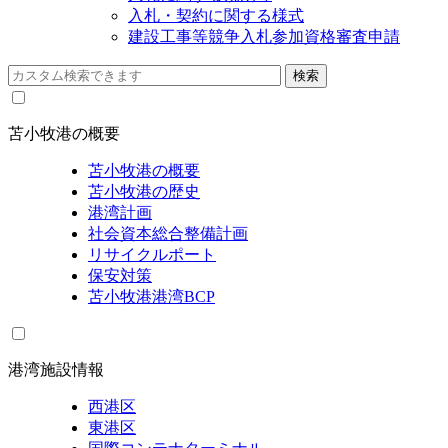
入札・契約に関する様式
建設工事等競争入札参加資格審査申請
苫小牧港の概要
苫小牧港の概要
苫小牧港の歴史
港湾計画
社会資本総合整備計画
リサイクルポート
保安対策
苫小牧港港湾BCP
港湾施設情報
西港区
東港区