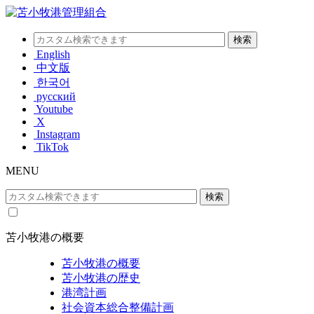
English
中文版
한국어
русский
Youtube
X
Instagram
TikTok
MENU
苫小牧港の概要
苫小牧港の概要
苫小牧港の歴史
港湾計画
社会資本総合整備計画