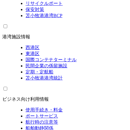
リサイクルポート
保安対策
苫小牧港港湾BCP
港湾施設情報
西港区
東港区
国際コンテナターミナル
民間企業の係留施設
定期・定航船
苫小牧港港湾統計
ビジネス向け利用情報
使用手続き・料金
ポートサービス
航行時の注意等
船舶動静関係