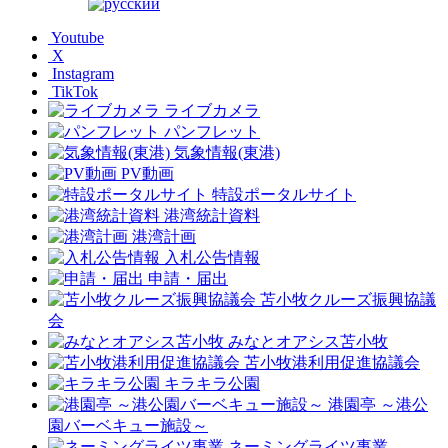
Youtube
X
Instagram
TikTok
ライブカメラ
パンフレット
気象情報(東港)
PV動画
特設ポータルサイト
港湾統計資料
港湾計画
入札公告情報
申請・届出
苫小牧クルーズ振興協議
会
みなとオアシス苫小牧
苫小牧港利用促進協議会
キラキラ公園
港園亭 ～港公
園バーベキュー施設～
ネーミングライツ事業