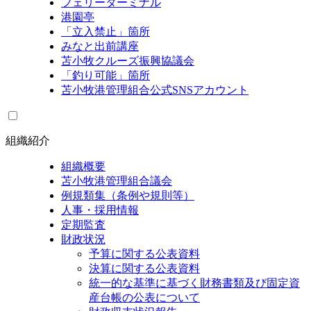
フェリーターミナル
港園亭
「立入禁止」箇所
みなと出前講座
苫小牧クルーズ振興協議会
「釣り可能」箇所
苫小牧港管理組合公式SNSアカウント
組織紹介
組織概要
苫小牧港管理組合議会
例規類集（条例や規則等）
人事・採用情報
定期監査
財政状況
予算に関する公表資料
決算に関する公表資料
統一的な基準に基づく財務書類及び固定資
産台帳の公表について