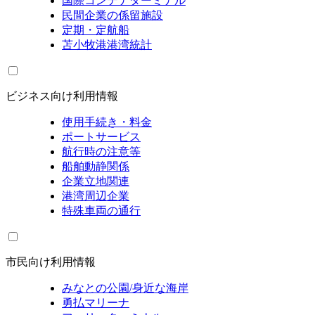
国際コンテナターミナル
民間企業の係留施設
定期・定航船
苫小牧港港湾統計
ビジネス向け利用情報
使用手続き・料金
ポートサービス
航行時の注意等
船舶動静関係
企業立地関連
港湾周辺企業
特殊車両の通行
市民向け利用情報
みなとの公園/身近な海岸
勇払マリーナ