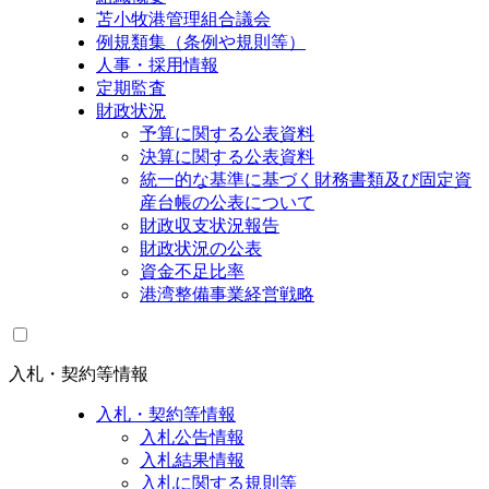
苫小牧港管理組合議会
例規類集（条例や規則等）
人事・採用情報
定期監査
財政状況
予算に関する公表資料
決算に関する公表資料
統一的な基準に基づく財務書類及び固定資
産台帳の公表について
財政収支状況報告
財政状況の公表
資金不足比率
港湾整備事業経営戦略
入札・契約等情報
入札・契約等情報
入札公告情報
入札結果情報
入札に関する規則等