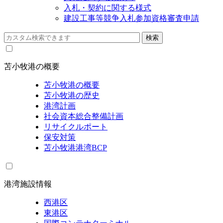
入札・契約に関する様式
建設工事等競争入札参加資格審査申請
苫小牧港の概要
苫小牧港の概要
苫小牧港の歴史
港湾計画
社会資本総合整備計画
リサイクルポート
保安対策
苫小牧港港湾BCP
港湾施設情報
西港区
東港区