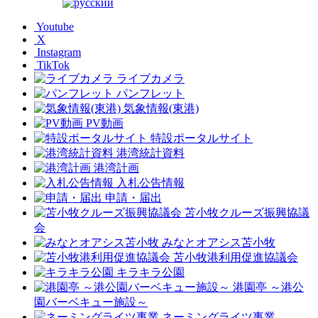
Youtube
X
Instagram
TikTok
ライブカメラ
パンフレット
気象情報(東港)
PV動画
特設ポータルサイト
港湾統計資料
港湾計画
入札公告情報
申請・届出
苫小牧クルーズ振興協議
会
みなとオアシス苫小牧
苫小牧港利用促進協議会
キラキラ公園
港園亭 ～港公
園バーベキュー施設～
ネーミングライツ事業