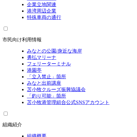
企業立地関連
港湾周辺企業
特殊車両の通行
市民向け利用情報
みなとの公園/身近な海岸
勇払マリーナ
フェリーターミナル
港園亭
「立入禁止」箇所
みなと出前講座
苫小牧クルーズ振興協議会
「釣り可能」箇所
苫小牧港管理組合公式SNSアカウント
組織紹介
組織概要