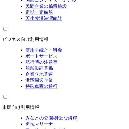
国際コンテナターミナル
民間企業の係留施設
定期・定航船
苫小牧港港湾統計
ビジネス向け利用情報
使用手続き・料金
ポートサービス
航行時の注意等
船舶動静関係
企業立地関連
港湾周辺企業
特殊車両の通行
市民向け利用情報
みなとの公園/身近な海岸
勇払マリーナ