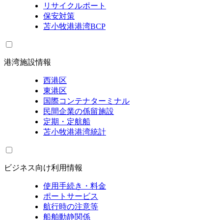
リサイクルポート
保安対策
苫小牧港港湾BCP
港湾施設情報
西港区
東港区
国際コンテナターミナル
民間企業の係留施設
定期・定航船
苫小牧港港湾統計
ビジネス向け利用情報
使用手続き・料金
ポートサービス
航行時の注意等
船舶動静関係