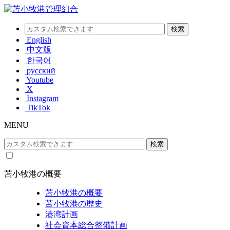
English
中文版
한국어
русский
Youtube
X
Instagram
TikTok
MENU
苫小牧港の概要
苫小牧港の概要
苫小牧港の歴史
港湾計画
社会資本総合整備計画