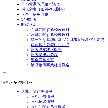
苫小牧港管理組合議会
例規類集（条例や規則等）
人事・採用情報
定期監査
財政状況
予算に関する公表資料
決算に関する公表資料
統一的な基準に基づく財務書類及び固定資
産台帳の公表について
財政収支状況報告
財政状況の公表
資金不足比率
港湾整備事業経営戦略
入札・契約等情報
入札・契約等情報
入札公告情報
入札結果情報
入札に関する規則等