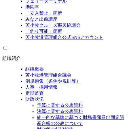
フェリーターミナル
港園亭
「立入禁止」箇所
みなと出前講座
苫小牧クルーズ振興協議会
「釣り可能」箇所
苫小牧港管理組合公式SNSアカウント
組織紹介
組織概要
苫小牧港管理組合議会
例規類集（条例や規則等）
人事・採用情報
定期監査
財政状況
予算に関する公表資料
決算に関する公表資料
統一的な基準に基づく財務書類及び固定資
産台帳の公表について