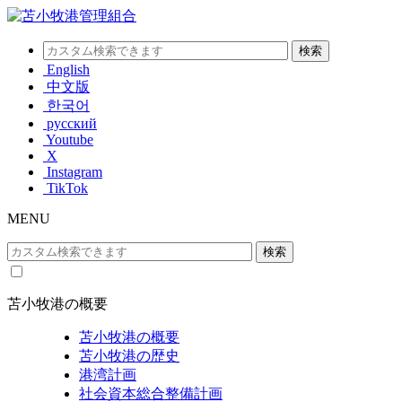
English
中文版
한국어
русский
Youtube
X
Instagram
TikTok
MENU
苫小牧港の概要
苫小牧港の概要
苫小牧港の歴史
港湾計画
社会資本総合整備計画