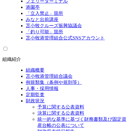
フェリーターミナル
港園亭
「立入禁止」箇所
みなと出前講座
苫小牧クルーズ振興協議会
「釣り可能」箇所
苫小牧港管理組合公式SNSアカウント
組織紹介
組織概要
苫小牧港管理組合議会
例規類集（条例や規則等）
人事・採用情報
定期監査
財政状況
予算に関する公表資料
決算に関する公表資料
統一的な基準に基づく財務書類及び固定資
産台帳の公表について