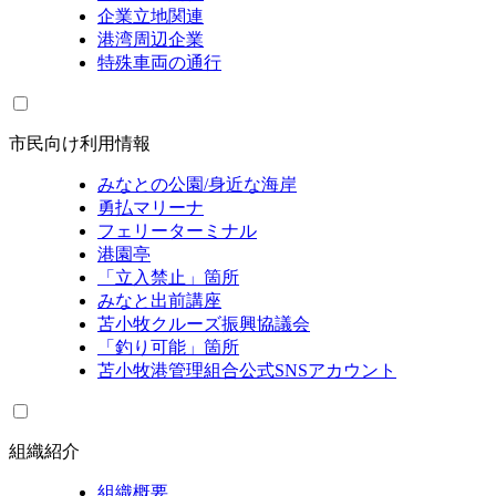
企業立地関連
港湾周辺企業
特殊車両の通行
市民向け利用情報
みなとの公園/身近な海岸
勇払マリーナ
フェリーターミナル
港園亭
「立入禁止」箇所
みなと出前講座
苫小牧クルーズ振興協議会
「釣り可能」箇所
苫小牧港管理組合公式SNSアカウント
組織紹介
組織概要