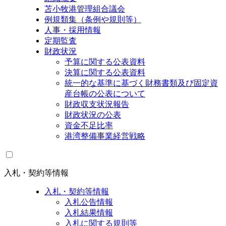
苫小牧港管理組合議会
例規類集（条例や規則等）
人事・採用情報
定期監査
財政状況
予算に関する公表資料
決算に関する公表資料
統一的な基準に基づく財務書類及び固定資
産台帳の公表について
財政収支状況報告
財政状況の公表
資金不足比率
港湾整備事業経営戦略
入札・契約等情報
入札・契約等情報
入札公告情報
入札結果情報
入札に関する規則等