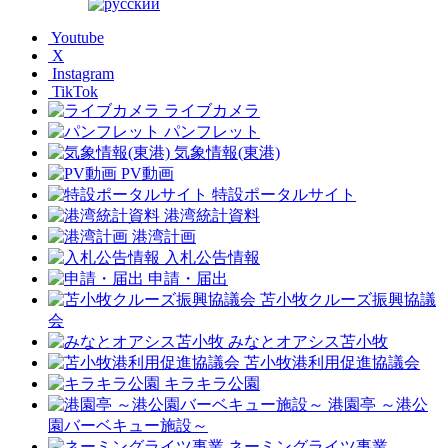
Youtube
X
Instagram
TikTok
ライブカメラ
パンフレット
気象情報(東港)
PV動画
特設ポータルサイト
港湾統計資料
港湾計画
入札公告情報
申請・届出
苫小牧クルーズ振興協議
会
みなとオアシス苫小牧
苫小牧港利用促進協議会
キラキラ公園
港園亭 ～港公
園バーベキュー施設～
ネーミングライツ事業