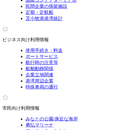
国際コンテナターミナル
民間企業の係留施設
定期・定航船
苫小牧港港湾統計
ビジネス向け利用情報
使用手続き・料金
ポートサービス
航行時の注意等
船舶動静関係
企業立地関連
港湾周辺企業
特殊車両の通行
市民向け利用情報
みなとの公園/身近な海岸
勇払マリーナ