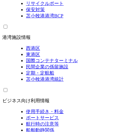
リサイクルポート
保安対策
苫小牧港港湾BCP
港湾施設情報
西港区
東港区
国際コンテナターミナル
民間企業の係留施設
定期・定航船
苫小牧港港湾統計
ビジネス向け利用情報
使用手続き・料金
ポートサービス
航行時の注意等
船舶動静関係