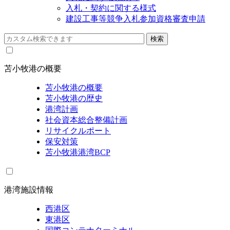
入札・契約に関する様式
建設工事等競争入札参加資格審査申請
苫小牧港の概要
苫小牧港の概要
苫小牧港の歴史
港湾計画
社会資本総合整備計画
リサイクルポート
保安対策
苫小牧港港湾BCP
港湾施設情報
西港区
東港区