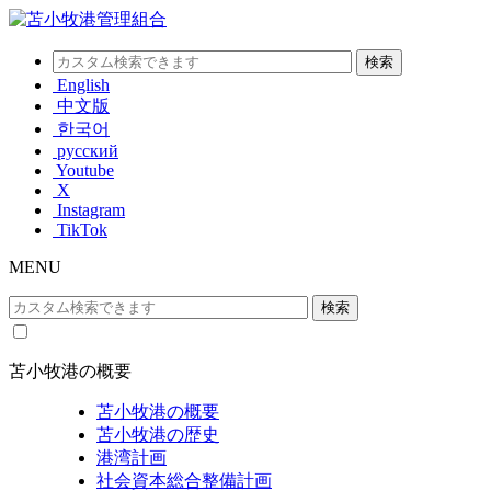
English
中文版
한국어
русский
Youtube
X
Instagram
TikTok
MENU
苫小牧港の概要
苫小牧港の概要
苫小牧港の歴史
港湾計画
社会資本総合整備計画