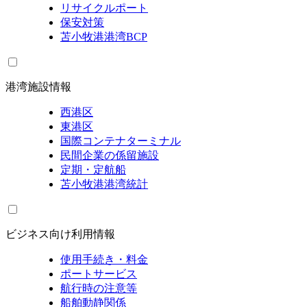
リサイクルポート
保安対策
苫小牧港港湾BCP
港湾施設情報
西港区
東港区
国際コンテナターミナル
民間企業の係留施設
定期・定航船
苫小牧港港湾統計
ビジネス向け利用情報
使用手続き・料金
ポートサービス
航行時の注意等
船舶動静関係