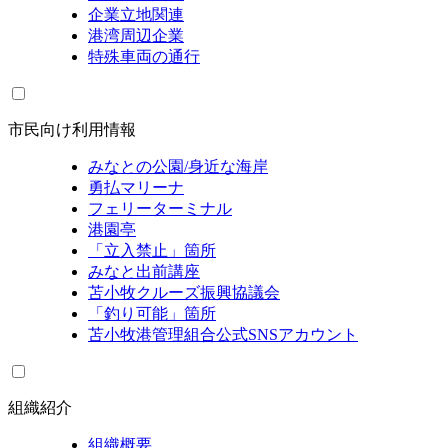
企業立地関連
港湾周辺企業
特殊車両の通行
市民向け利用情報
みなとの公園/身近な海岸
勇払マリーナ
フェリーターミナル
港園亭
「立入禁止」箇所
みなと出前講座
苫小牧クルーズ振興協議会
「釣り可能」箇所
苫小牧港管理組合公式SNSアカウント
組織紹介
組織概要