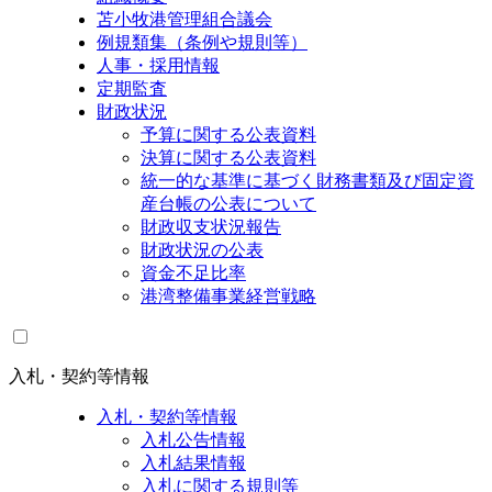
苫小牧港管理組合議会
例規類集（条例や規則等）
人事・採用情報
定期監査
財政状況
予算に関する公表資料
決算に関する公表資料
統一的な基準に基づく財務書類及び固定資
産台帳の公表について
財政収支状況報告
財政状況の公表
資金不足比率
港湾整備事業経営戦略
入札・契約等情報
入札・契約等情報
入札公告情報
入札結果情報
入札に関する規則等