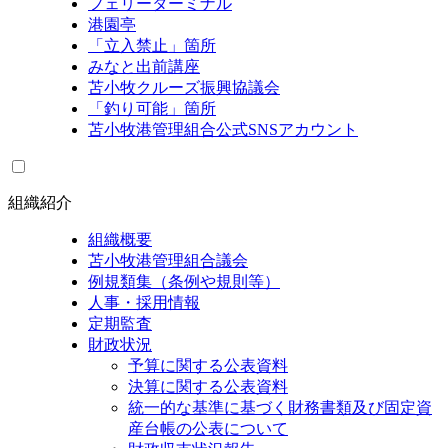
フェリーターミナル
港園亭
「立入禁止」箇所
みなと出前講座
苫小牧クルーズ振興協議会
「釣り可能」箇所
苫小牧港管理組合公式SNSアカウント
組織紹介
組織概要
苫小牧港管理組合議会
例規類集（条例や規則等）
人事・採用情報
定期監査
財政状況
予算に関する公表資料
決算に関する公表資料
統一的な基準に基づく財務書類及び固定資
産台帳の公表について