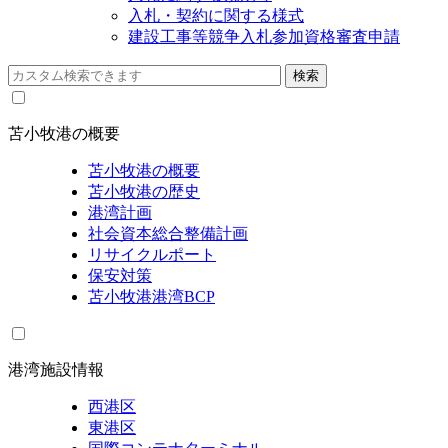
入札・契約に関する様式
建設工事等競争入札参加資格審査申請
苫小牧港の概要
苫小牧港の概要
苫小牧港の歴史
港湾計画
社会資本総合整備計画
リサイクルポート
保安対策
苫小牧港港湾BCP
港湾施設情報
西港区
東港区