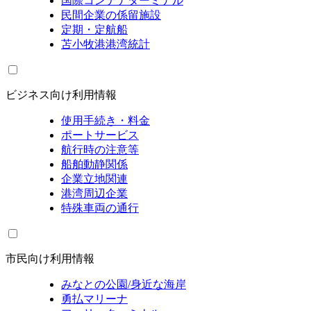
国際コンテナターミナル
民間企業の係留施設
定期・定航船
苫小牧港港湾統計
ビジネス向け利用情報
使用手続き・料金
ポートサービス
航行時の注意等
船舶動静関係
企業立地関連
港湾周辺企業
特殊車両の通行
市民向け利用情報
みなとの公園/身近な海岸
勇払マリーナ