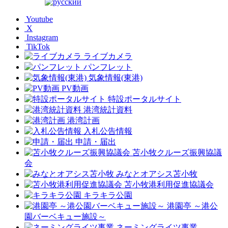
Youtube
X
Instagram
TikTok
ライブカメラ
パンフレット
気象情報(東港)
PV動画
特設ポータルサイト
港湾統計資料
港湾計画
入札公告情報
申請・届出
苫小牧クルーズ振興協議
会
みなとオアシス苫小牧
苫小牧港利用促進協議会
キラキラ公園
港園亭 ～港公
園バーベキュー施設～
ネーミングライツ事業