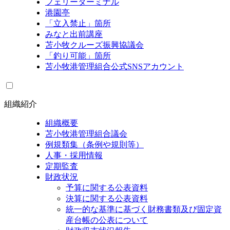
フェリーターミナル
港園亭
「立入禁止」箇所
みなと出前講座
苫小牧クルーズ振興協議会
「釣り可能」箇所
苫小牧港管理組合公式SNSアカウント
組織紹介
組織概要
苫小牧港管理組合議会
例規類集（条例や規則等）
人事・採用情報
定期監査
財政状況
予算に関する公表資料
決算に関する公表資料
統一的な基準に基づく財務書類及び固定資
産台帳の公表について