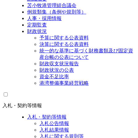
苫小牧港管理組合議会
例規類集（条例や規則等）
人事・採用情報
定期監査
財政状況
予算に関する公表資料
決算に関する公表資料
統一的な基準に基づく財務書類及び固定資
産台帳の公表について
財政収支状況報告
財政状況の公表
資金不足比率
港湾整備事業経営戦略
入札・契約等情報
入札・契約等情報
入札公告情報
入札結果情報
入札に関する規則等