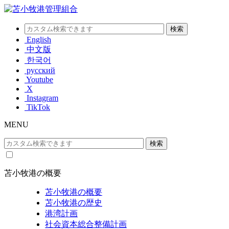
English
中文版
한국어
русский
Youtube
X
Instagram
TikTok
MENU
苫小牧港の概要
苫小牧港の概要
苫小牧港の歴史
港湾計画
社会資本総合整備計画