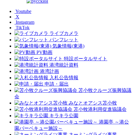
Youtube
X
Instagram
TikTok
ライブカメラ
パンフレット
気象情報(東港)
PV動画
特設ポータルサイト
港湾統計資料
港湾計画
入札公告情報
申請・届出
苫小牧クルーズ振興協議
会
みなとオアシス苫小牧
苫小牧港利用促進協議会
キラキラ公園
港園亭 ～港公
園バーベキュー施設～
ネーミングライツ事業