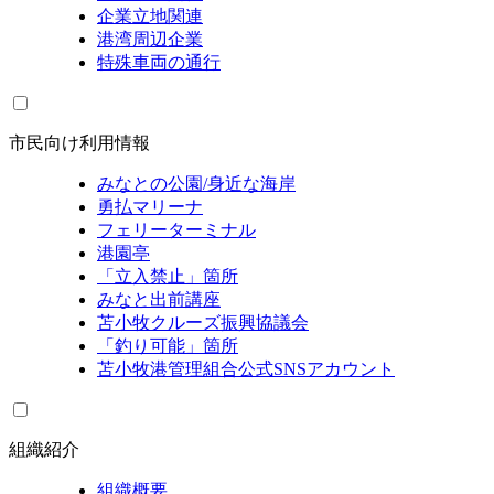
企業立地関連
港湾周辺企業
特殊車両の通行
市民向け利用情報
みなとの公園/身近な海岸
勇払マリーナ
フェリーターミナル
港園亭
「立入禁止」箇所
みなと出前講座
苫小牧クルーズ振興協議会
「釣り可能」箇所
苫小牧港管理組合公式SNSアカウント
組織紹介
組織概要