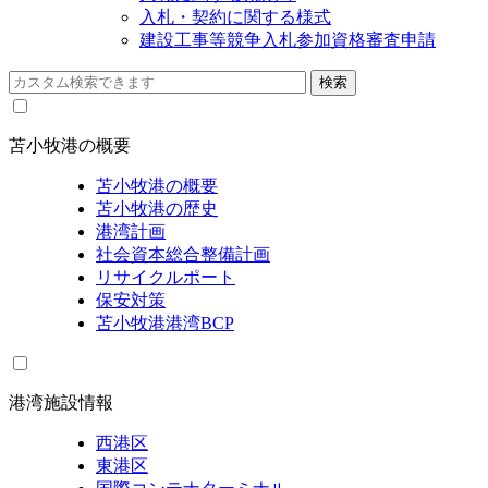
入札・契約に関する様式
建設工事等競争入札参加資格審査申請
苫小牧港の概要
苫小牧港の概要
苫小牧港の歴史
港湾計画
社会資本総合整備計画
リサイクルポート
保安対策
苫小牧港港湾BCP
港湾施設情報
西港区
東港区