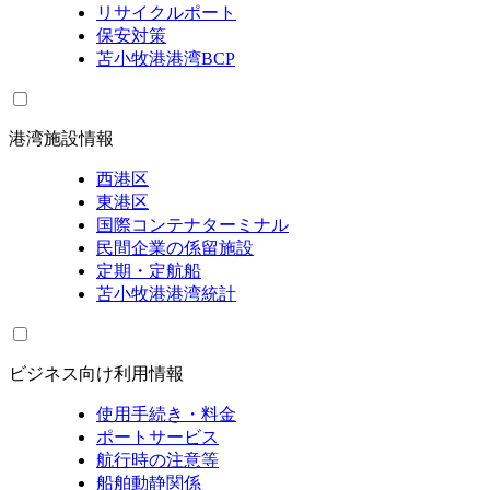
リサイクルポート
保安対策
苫小牧港港湾BCP
港湾施設情報
西港区
東港区
国際コンテナターミナル
民間企業の係留施設
定期・定航船
苫小牧港港湾統計
ビジネス向け利用情報
使用手続き・料金
ポートサービス
航行時の注意等
船舶動静関係