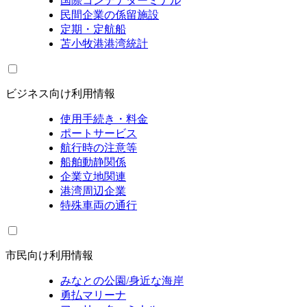
国際コンテナターミナル
民間企業の係留施設
定期・定航船
苫小牧港港湾統計
ビジネス向け利用情報
使用手続き・料金
ポートサービス
航行時の注意等
船舶動静関係
企業立地関連
港湾周辺企業
特殊車両の通行
市民向け利用情報
みなとの公園/身近な海岸
勇払マリーナ